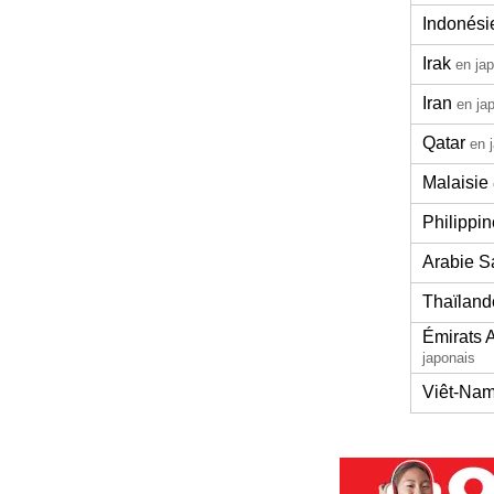
Indonési
Irak
en ja
Iran
en ja
Qatar
en 
Malaisie
Philippi
Arabie S
Thaïland
Émirats 
japonais
Viêt-Na