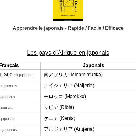
Apprendre le japonais - Rapide / Facile / Efficace
Les pays d’Afrique en japonais
Français
Japonais
du Sud
南アフリカ (Minamiafurika)
en japonais
ナイジェリア (Naijeria)
n japonais
モロッコ (Morokko)
 japonais
リビア (Ribia)
japonais
ケニア (Kenia)
 japonais
アルジェリア (Arujeria)
n japonais