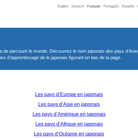
English
Deutsch
Français
Português
Español
a de parcourir le monde. Découvrez le nom japonais des pays d’Asie,
hes d’apprentissage de le japonais figurant en bas de la page.
Les pays d’Europe en japonais
Les pays d’Asie en japonais
Les pays d’Amérique en japonais
Les pays d’Afrique en japonais
Les pays d’Océanie en japonais