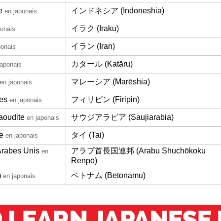
e
インドネシア (Indoneshia)
en japonais
イラク (Iraku)
ponais
イラン (Iran)
ponais
カタール (Katāru)
japonais
マレーシア (Marēshia)
en japonais
nes
フィリピン (Firipin)
en japonais
aoudite
サウジアラビア (Saujiarabia)
en japonais
e
タイ (Tai)
en japonais
Arabes Unis
アラブ首長国連邦 (Arabu Shuchōkoku
en
Renpō)
m
ベトナム (Betonamu)
en japonais