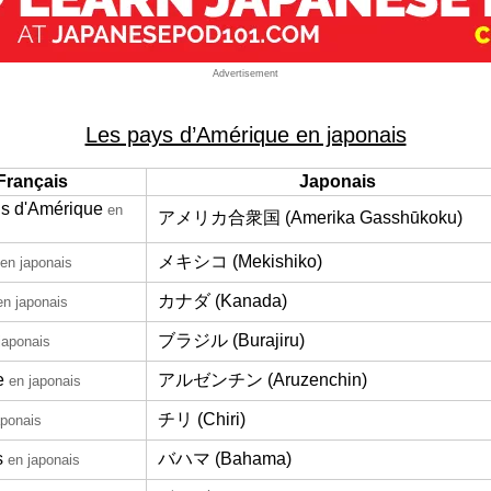
Advertisement
Les pays d’Amérique en japonais
Français
Japonais
is d'Amérique
en
アメリカ合衆国 (Amerika Gasshūkoku)
メキシコ (Mekishiko)
en japonais
カナダ (Kanada)
en japonais
ブラジル (Burajiru)
japonais
e
アルゼンチン (Aruzenchin)
en japonais
チリ (Chiri)
aponais
s
バハマ (Bahama)
en japonais