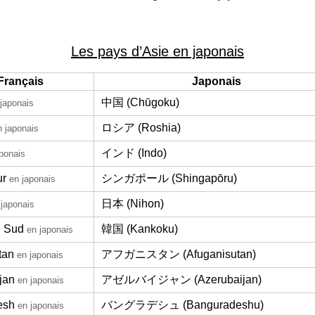
Les pays d’Asie en japonais
Français
Japonais
中国 (Chūgoku)
japonais
ロシア (Roshia)
n japonais
インド (Indo)
ponais
ur
シンガポール (Shingapōru)
en japonais
日本 (Nihon)
 japonais
u Sud
韓国 (Kankoku)
en japonais
tan
アフガニスタン (Afuganisutan)
en japonais
jan
アゼルバイジャン (Azerubaijan)
en japonais
esh
バングラデシュ (Banguradeshu)
en japonais