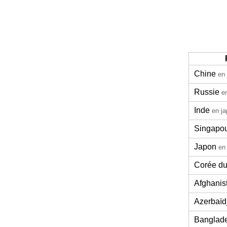
Chine
en 
Russie
e
Inde
en ja
Singapo
Japon
en
Corée d
Afghanis
Azerbaïd
Banglad