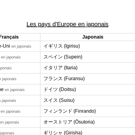
Les pays d’Europe en japonais
Français
Japonais
-Uni
イギリス (Igirisu)
en japonais
スペイン (Supein)
en japonais
イタリア (Itaria)
aponais
フランス (Furansu)
n japonais
ne
ドイツ (Doitsu)
en japonais
スイス (Suisu)
 japonais
フィンランド (Finrando)
en japonais
オーストリア (Ōsutoria)
en japonais
ギリシャ (Girisha)
japonais