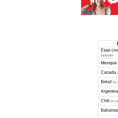
États-Un
japonais
Mexique
Canada
Brésil
en 
Argentin
Chili
en j
Bahama