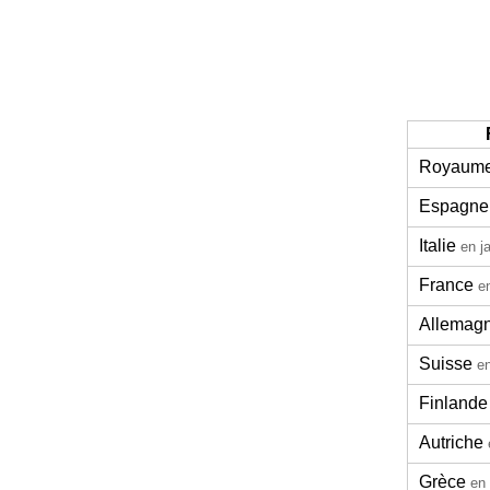
Royaume
Espagne
Italie
en j
France
e
Allemag
Suisse
en
Finlande
Autriche
Grèce
en 