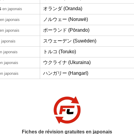
s
オランダ (Oranda)
en japonais
ノルウェー (Noruwē)
en japonais
ポーランド (Pōrando)
en japonais
スウェーデン (Suwēden)
 japonais
トルコ (Toruko)
n japonais
ウクライナ (Ukuraina)
en japonais
ハンガリー (Hangarī)
en japonais
Fiches de révision gratuites en japonais