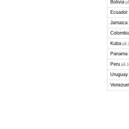
Bolivia
p
Ecuador
Jamaica
Colombi
Kuba
på 
Panama
Peru
på J
Uruguay
Venezue