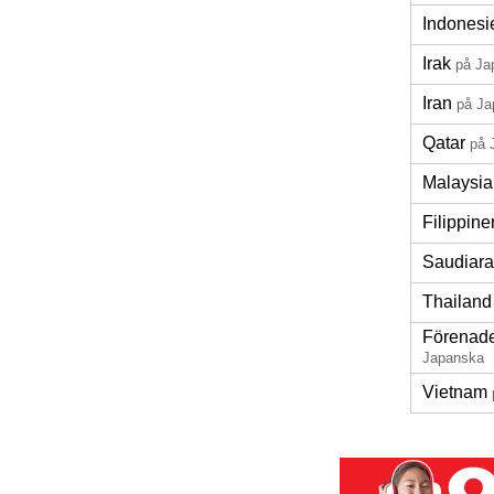
Indonesi
Irak
på Ja
Iran
på Ja
Qatar
på 
Malaysia
Filippine
Saudiara
Thailand
Förenade
Japanska
Vietnam