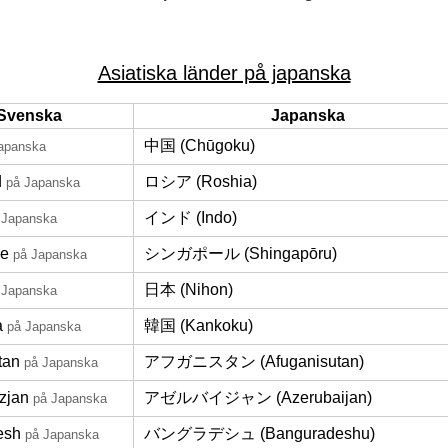
Asiatiska länder på japanska
Svenska
Japanska
中国 (Chūgoku)
apanska
d
ロシア (Roshia)
på Japanska
インド (Indo)
 Japanska
re
シンガポール (Shingapōru)
på Japanska
日本 (Nihon)
 Japanska
a
韓国 (Kankoku)
på Japanska
tan
アフガニスタン (Afuganisutan)
på Japanska
zjan
アゼルバイジャン (Azerubaijan)
på Japanska
esh
バングラデシュ (Banguradeshu)
på Japanska