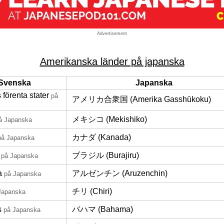
Advertisement
Amerikanska länder på japanska
Svenska
Japanska
förenta stater
på
アメリカ合衆国 (Amerika Gasshūkoku)
メキシコ (Mekishiko)
å Japanska
カナダ (Kanada)
på Japanska
ブラジル (Burajiru)
på Japanska
a
アルゼンチン (Aruzenchin)
på Japanska
チリ (Chiri)
Japanska
s
バハマ (Bahama)
på Japanska