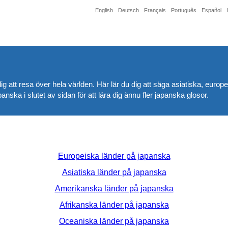
English
Deutsch
Français
Português
Español
ig att resa över hela världen. Här lär du dig att säga asiatiska, eur
anska i slutet av sidan för att lära dig ännu fler japanska glosor.
Europeiska länder på japanska
Asiatiska länder på japanska
Amerikanska länder på japanska
Afrikanska länder på japanska
Oceaniska länder på japanska