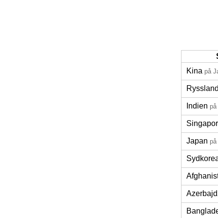
Kina
på J
Rysslan
Indien
på
Singapo
Japan
på
Sydkore
Afghanis
Azerbajd
Banglad