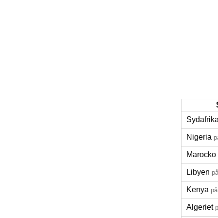
Sydafrik
Nigeria
p
Marocko
Libyen
p
Kenya
på
Algeriet