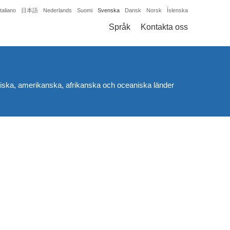
Italiano
日本語
Nederlands
Suomi
Svenska
Dansk
Norsk
Íslenska
Språk
Kontakta oss
opeiska, amerikanska, afrikanska och oceaniska länder