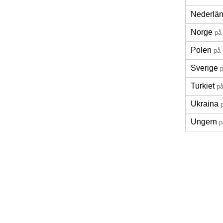
Nederlä
Norge
på
Polen
på
Sverige
Turkiet
p
Ukraina
Ungern
p