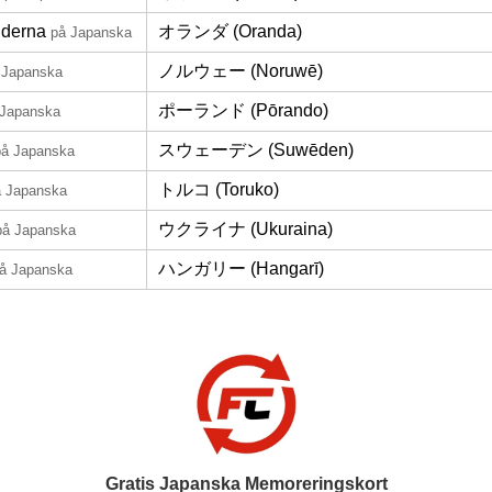
nderna
オランダ (Oranda)
på Japanska
ノルウェー (Noruwē)
 Japanska
ポーランド (Pōrando)
 Japanska
スウェーデン (Suwēden)
på Japanska
トルコ (Toruko)
å Japanska
ウクライナ (Ukuraina)
på Japanska
ハンガリー (Hangarī)
å Japanska
Gratis Japanska Memoreringskort