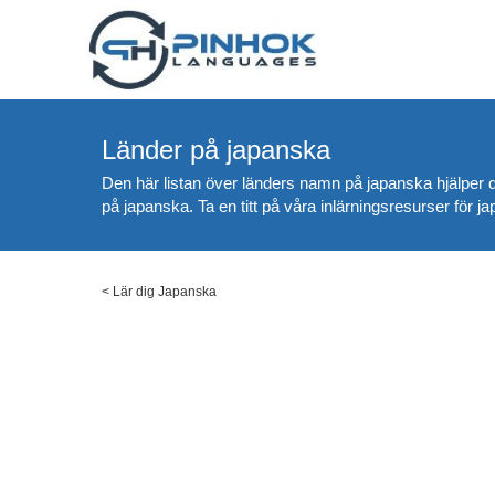
Länder på japanska
Den här listan över länders namn på japanska hjälper d
på japanska. Ta en titt på våra inlärningsresurser för jap
<
Lär dig Japanska