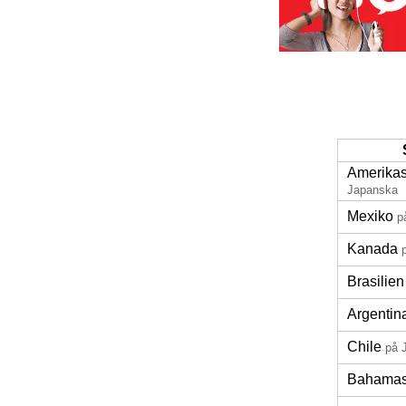
Amerikas 
Japanska
Mexiko
p
Kanada
Brasilien
Argentin
Chile
på 
Bahama