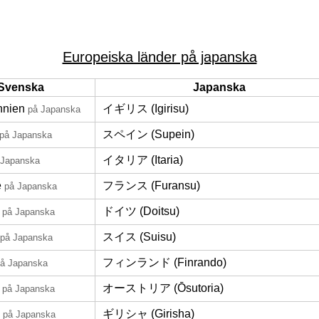
Europeiska länder på japanska
Svenska
Japanska
nnien
イギリス (Igirisu)
på Japanska
スペイン (Supein)
på Japanska
イタリア (Itaria)
 Japanska
e
フランス (Furansu)
på Japanska
ドイツ (Doitsu)
på Japanska
スイス (Suisu)
på Japanska
フィンランド (Finrando)
å Japanska
オーストリア (Ōsutoria)
på Japanska
ギリシャ (Girisha)
på Japanska