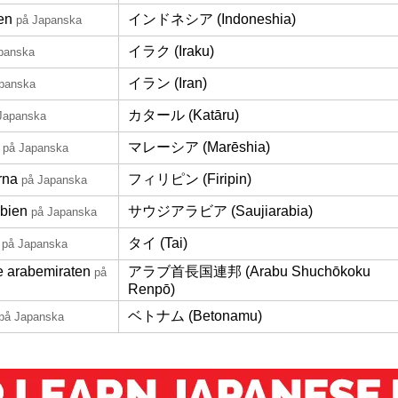
en
インドネシア (Indoneshia)
på Japanska
イラク (Iraku)
panska
イラン (Iran)
panska
カタール (Katāru)
Japanska
マレーシア (Marēshia)
på Japanska
rna
フィリピン (Firipin)
på Japanska
bien
サウジアラビア (Saujiarabia)
på Japanska
タイ (Tai)
på Japanska
 arabemiraten
アラブ首長国連邦 (Arabu Shuchōkoku
på
Renpō)
ベトナム (Betonamu)
på Japanska