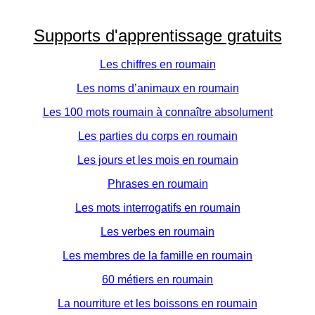
Supports d'apprentissage gratuits
Les chiffres en roumain
Les noms d’animaux en roumain
Les 100 mots roumain à connaître absolument
Les parties du corps en roumain
Les jours et les mois en roumain
Phrases en roumain
Les mots interrogatifs en roumain
Les verbes en roumain
Les membres de la famille en roumain
60 métiers en roumain
La nourriture et les boissons en roumain