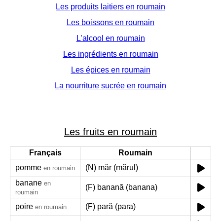
Les produits laitiers en roumain
Les boissons en roumain
L’alcool en roumain
Les ingrédients en roumain
Les épices en roumain
La nourriture sucrée en roumain
Les fruits en roumain
Français
Roumain
pomme
(N) măr (mărul)
en roumain
banane
en
(F) banană (banana)
roumain
poire
(F) pară (para)
en roumain