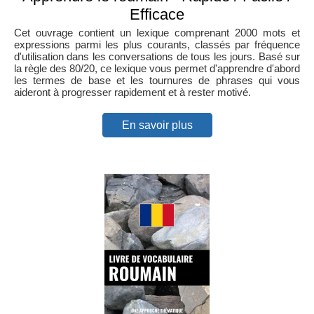
Efficace
Cet ouvrage contient un lexique comprenant 2000 mots et
expressions parmi les plus courants, classés par fréquence
d'utilisation dans les conversations de tous les jours. Basé sur
la règle des 80/20, ce lexique vous permet d'apprendre d'abord
les termes de base et les tournures de phrases qui vous
aideront à progresser rapidement et à rester motivé.
En savoir plus