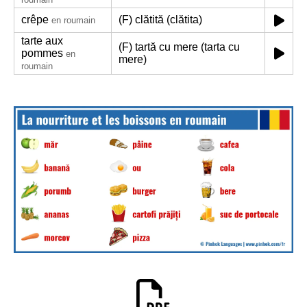
crêpe
(F) clătită (clătita)
en roumain
tarte aux
(F) tartă cu mere (tarta cu
pommes
en
mere)
roumain