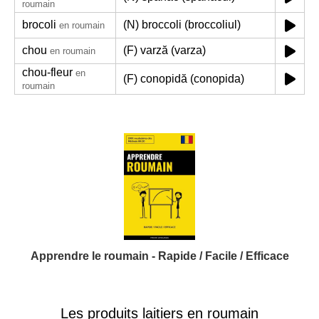
roumain
brocoli
(N) broccoli (broccoliul)
en roumain
chou
(F) varză (varza)
en roumain
chou-fleur
en
(F) conopidă (conopida)
roumain
Apprendre le roumain - Rapide / Facile / Efficace
Les produits laitiers en roumain