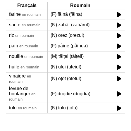
Français
Roumain
farine
(F) făină (făina)
en roumain
sucre
(N) zahăr (zahărul)
en roumain
riz
(N) orez (orezul)
en roumain
pain
(F) pâine (pâinea)
en roumain
nouille
(M) tăiței (tăițeii)
en roumain
huile
(N) ulei (uleiul)
en roumain
vinaigre
en
(N) oțet (oțetul)
roumain
levure de
boulanger
(F) drojdie (drojdia)
en
roumain
tofu
(N) tofu (tofu)
en roumain