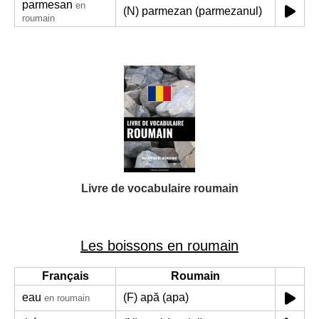
parmesan
en
(N) parmezan (parmezanul)
roumain
Livre de vocabulaire roumain
Les boissons en roumain
Français
Roumain
eau
(F) apă (apa)
en roumain