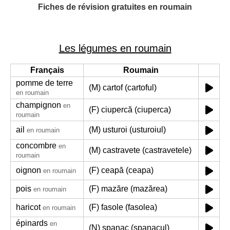
Fiches de révision gratuites en roumain
Les légumes en roumain
Français
Roumain
pomme de terre
(M) cartof (cartoful)
en roumain
champignon
en
(F) ciupercă (ciuperca)
roumain
ail
(M) usturoi (usturoiul)
en roumain
concombre
en
(M) castravete (castravetele)
roumain
oignon
(F) ceapă (ceapa)
en roumain
pois
(F) mazăre (mazărea)
en roumain
haricot
(F) fasole (fasolea)
en roumain
épinards
en
(N) spanac (spanacul)