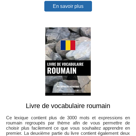
En savoir plus
Livre de vocabulaire roumain
Ce lexique contient plus de 3000 mots et expressions en
roumain regroupés par thème afin de vous permettre de
choisir plus facilement ce que vous souhaitez apprendre en
premier. La deuxième partie du livre contient également deux