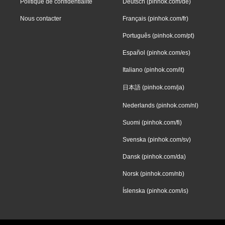
Politique de confidentialité
Deutsch (pinhok.com/de)
Nous contacter
Français (pinhok.com/fr)
Português (pinhok.com/pt)
Español (pinhok.com/es)
Italiano (pinhok.com/it)
日本語 (pinhok.com/ja)
Nederlands (pinhok.com/nl)
Suomi (pinhok.com/fi)
Svenska (pinhok.com/sv)
Dansk (pinhok.com/da)
Norsk (pinhok.com/nb)
Íslenska (pinhok.com/is)