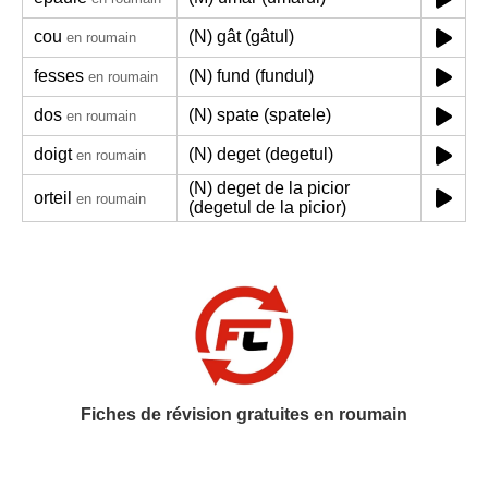
cou
(N) gât (gâtul)
en roumain
fesses
(N) fund (fundul)
en roumain
dos
(N) spate (spatele)
en roumain
doigt
(N) deget (degetul)
en roumain
(N) deget de la picior
orteil
en roumain
(degetul de la picior)
Fiches de révision gratuites en roumain