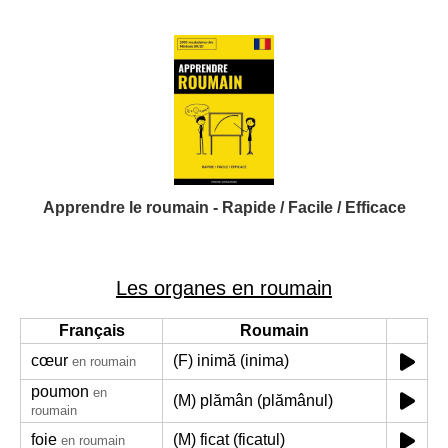
Apprendre le roumain - Rapide / Facile / Efficace
Les organes en roumain
Français
Roumain
cœur
(F) inimă (inima)
en roumain
poumon
en
(M) plămân (plămânul)
roumain
foie
(M) ficat (ficatul)
en roumain