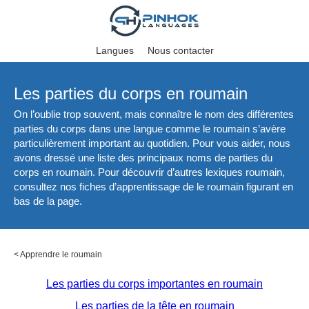
Langues
Nous contacter
Les parties du corps en roumain
On l’oublie trop souvent, mais connaître le nom des différentes
parties du corps dans une langue comme le roumain s’avère
particulièrement important au quotidien. Pour vous aider, nous
avons dressé une liste des principaux noms de parties du
corps en roumain. Pour découvrir d’autres lexiques roumain,
consultez nos fiches d’apprentissage de le roumain figurant en
bas de la page.
<
Apprendre le roumain
Les parties du corps importantes en roumain
Les parties de la tête en roumain