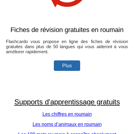
Fiches de révision gratuites en roumain
Flashcardo vous propose en ligne des fiches de révision
gratuites dans plus de 50 langues qui vous aideront à vous
améliorer rapidement.
Plus
Supports d'apprentissage gratuits
Les chiffres en roumain
Les noms d’animaux en roumain