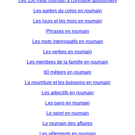
Les 100 mots roumain à connaître absolument
Les parties du corps en roumain
Les jours et les mois en roumain
Phrases en roumain
Les mots interrogatifs en roumain
Les verbes en roumain
Les membres de la famille en roumain
60 métiers en roumain
La nourriture et les boissons en roumain
Les adjectifs en roumain
Les pays en roumain
Le sport en roumain
Le roumain des affaires
Les vêtements en roumain