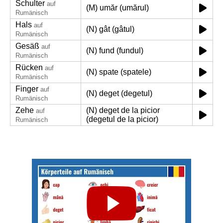
Schulter
auf
(M) umăr (umărul)
Rumänisch
Hals
auf
(N) gât (gâtul)
Rumänisch
Gesäß
auf
(N) fund (fundul)
Rumänisch
Rücken
auf
(N) spate (spatele)
Rumänisch
Finger
auf
(N) deget (degetul)
Rumänisch
Zehe
(N) deget de la picior
auf
(degetul de la picior)
Rumänisch