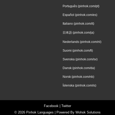
Português (pinhok.com/pt)
Español (pinhok.com/es)
Italiano (pinhok.com/it)
日本語 (pinhok.com/ja)
Nederlands (pinhok.com/nl)
Suomi (pinhok.com/fi)
Svenska (pinhok.com/sv)
Dansk (pinhok.com/da)
Norsk (pinhok.com/nb)
Íslenska (pinhok.com/is)
Facebook
|
Twitter
© 2026
Pinhok Languages
| Powered By
Wohok Solutions