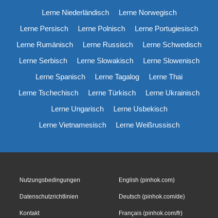
Lerne Niederländisch
Lerne Norwegisch
Lerne Persisch
Lerne Polnisch
Lerne Portugiesisch
Lerne Rumänisch
Lerne Russisch
Lerne Schwedisch
Lerne Serbisch
Lerne Slowakisch
Lerne Slowenisch
Lerne Spanisch
Lerne Tagalog
Lerne Thai
Lerne Tschechisch
Lerne Türkisch
Lerne Ukrainisch
Lerne Ungarisch
Lerne Usbekisch
Lerne Vietnamesisch
Lerne Weißrussisch
Nutzungsbedingungen
English (pinhok.com)
Datenschutzrichtlinien
Deutsch (pinhok.com/de)
Kontakt
Français (pinhok.com/fr)