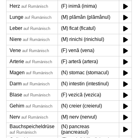
Herz
(F) inimă (inima)
auf Rumänisch
Lunge
(M) plămân (plămânul)
auf Rumänisch
Leber
(M) ficat (ficatul)
auf Rumänisch
Niere
(M) rinichi (rinichiul)
auf Rumänisch
Vene
(F) venă (vena)
auf Rumänisch
Arterie
(F) arteră (artera)
auf Rumänisch
Magen
(N) stomac (stomacul)
auf Rumänisch
Darm
(N) intestin (intestinul)
auf Rumänisch
Blase
(F) vezică (vezica)
auf Rumänisch
Gehirn
(N) creier (creierul)
auf Rumänisch
Nerv
(M) nerv (nervul)
auf Rumänisch
Bauchspeicheldrüse
(N) pancreas
(pancreasul)
auf Rumänisch