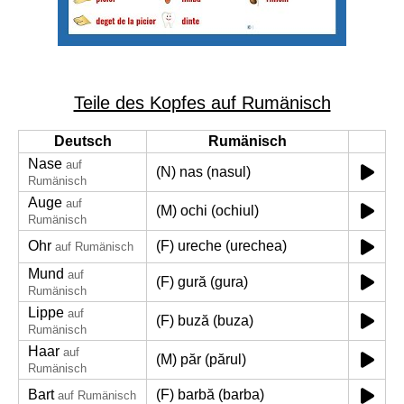
Teile des Kopfes auf Rumänisch
Deutsch
Rumänisch
Nase
auf
(N) nas (nasul)
Rumänisch
Auge
auf
(M) ochi (ochiul)
Rumänisch
Ohr
(F) ureche (urechea)
auf Rumänisch
Mund
auf
(F) gură (gura)
Rumänisch
Lippe
auf
(F) buză (buza)
Rumänisch
Haar
auf
(M) păr (părul)
Rumänisch
Bart
(F) barbă (barba)
auf Rumänisch