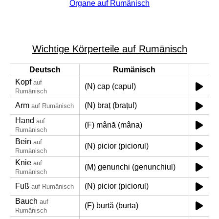
Organe auf Rumänisch
Wichtige Körperteile auf Rumänisch
Deutsch
Rumänisch
Kopf
auf
(N) cap (capul)
Rumänisch
Arm
(N) braț (brațul)
auf Rumänisch
Hand
auf
(F) mână (mâna)
Rumänisch
Bein
auf
(N) picior (piciorul)
Rumänisch
Knie
auf
(M) genunchi (genunchiul)
Rumänisch
Fuß
(N) picior (piciorul)
auf Rumänisch
Bauch
auf
(F) burtă (burta)
Rumänisch