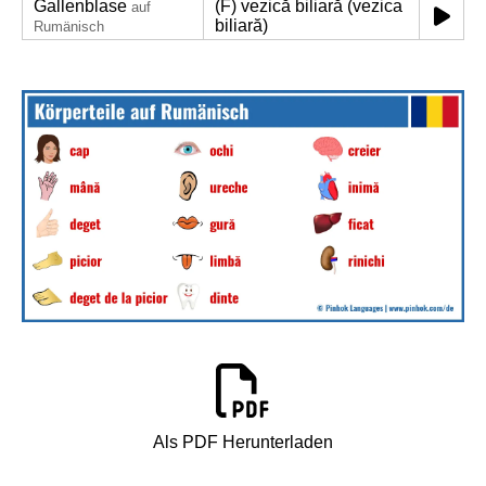
Gallenblase
(F) vezică biliară (vezica
auf
biliară)
Rumänisch
Als PDF Herunterladen