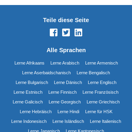
Teile diese Seite
Alle Sprachen
Lerne Afrikaans
Lerne Arabisch
Lerne Armenisch
Lerne Aserbaidschanisch
Lerne Bengalisch
Lerne Bulgarisch
Lerne Dänisch
Lerne Englisch
Lerne Estnisch
Lerne Finnisch
Lerne Französisch
Lerne Galicisch
Lerne Georgisch
Lerne Griechisch
Lerne Hebräisch
Lerne Hindi
Lerne für HSK
Lerne Indonesisch
Lerne Isländisch
Lerne Italienisch
Lerne Japanisch
Lerne Kantonesisch