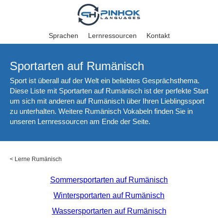
Sprachen
Lernressourcen
Kontakt
Sportarten auf Rumänisch
Sport ist überall auf der Welt ein beliebtes Gesprächsthema.
Diese Liste mit Sportarten auf Rumänisch ist der perfekte Start
um sich mit anderen auf Rumänisch über Ihren Lieblingssport
zu unterhalten. Weitere Rumänisch Vokabeln finden Sie in
unseren Lernressourcen am Ende der Seite.
<
Lerne Rumänisch
Sommersportarten auf Rumänisch
Wintersportarten auf Rumänisch
Wassersportarten auf Rumänisch