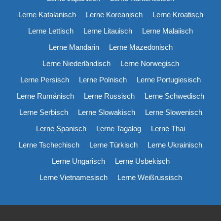
Lerne Katalanisch
Lerne Koreanisch
Lerne Kroatisch
Lerne Lettisch
Lerne Litauisch
Lerne Malaiisch
Lerne Mandarin
Lerne Mazedonisch
Lerne Niederländisch
Lerne Norwegisch
Lerne Persisch
Lerne Polnisch
Lerne Portugiesisch
Lerne Rumänisch
Lerne Russisch
Lerne Schwedisch
Lerne Serbisch
Lerne Slowakisch
Lerne Slowenisch
Lerne Spanisch
Lerne Tagalog
Lerne Thai
Lerne Tschechisch
Lerne Türkisch
Lerne Ukrainisch
Lerne Ungarisch
Lerne Usbekisch
Lerne Vietnamesisch
Lerne Weißrussisch