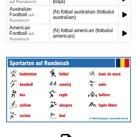
plajă)
auf Rumänisch
Australian
(N) fotbal australian (fotbalul
Football
auf
australian)
Rumänisch
American
(N) fotbal american (fotbalul
Football
auf
american)
Rumänisch