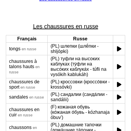
Les chaussures en russe
Français
Russe
(PL) шлепки (шлё́пки -
tongs
en russe
shljópki)
(PL) туфли на высоких
chaussures à
каблуках (ту́фли на
talons hauts
en
высо́ких каблука́х - túfli na
russe
vysókih kablukáh)
chaussures de
(PL) кроссовки (кроссо́вки -
sport
krossóvki)
en russe
(PL) сандалии (санда́лии -
sandales
en russe
sandálii)
(F) кожаная обувь
chaussures en
(ко́жаная о́бувь - kózhanaja
cuir
en russe
óbuv')
(PL) домашние тапочки
chaussons
en
(дома́шние та́почки -