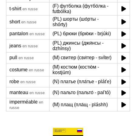
(F) футболка (футбо́лка -
t-shirt
en russe
futbólka)
(PL) шорты (шо́рты -
short
en russe
shórty)
pantalon
(PL) брюки (брю́ки - brjúki)
en russe
(PL) джинсы (джи́нсы -
jeans
en russe
dzhínsy)
pull
(M) свитер (сви́тер - svíter)
en russe
(M) костюм (костю́м -
costume
en russe
kostjúm)
robe
(N) платье (пла́тье - plát'e)
en russe
manteau
(N) пальто (пальто́ - pal'tó)
en russe
imperméable
en
(M) плащ (пла́щ - pláshh)
russe