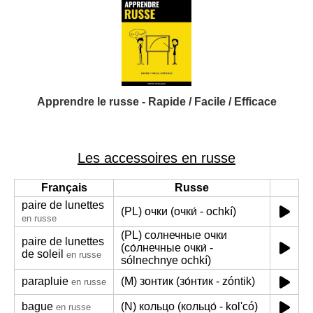
Apprendre le russe - Rapide / Facile / Efficace
Les accessoires en russe
Français
Russe
paire de lunettes
(PL) очки (очки́ - ochkí)
en russe
(PL) солнечные очки
paire de lunettes
(со́лнечные очки́ -
de soleil
en russe
sólnechnye ochkí)
parapluie
(M) зонтик (зо́нтик - zóntik)
en russe
bague
(N) кольцо (кольцо́ - kol'có)
en russe