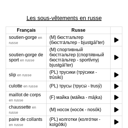
Les sous-vêtements en russe
Français
Russe
soutien-gorge
(M) бюстгальтер
en
(бюстга́льтер - bjustgál'ter)
russe
(M) спортивный
soutien-gorge de
бюстгальтер (спорти́вный
sport
бюстга́льтер - sportívnyj
en russe
bjustgál'ter)
(PL) трусики (тру́сики -
slip
en russe
trúsiki)
culotte
(PL) трусы (трусы́ - trusý)
en russe
maillot de corps
(F) майка (ма́йка - májka)
en russe
chaussette
en
(M) носок (носо́к - nosók)
russe
paire de collants
(PL) колготки (колго́тки -
kolgótki)
en russe