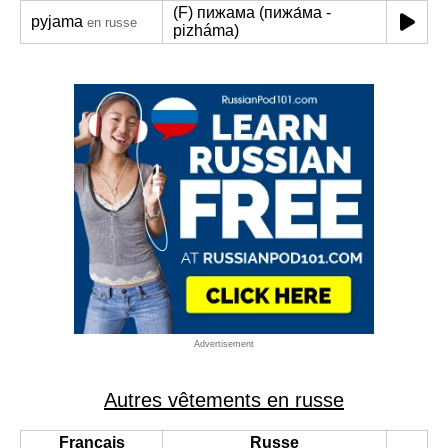
(F) пижама (пижа́ма -
pyjama
en russe
pizháma)
Advertisement
Autres vêtements en russe
Français
Russe