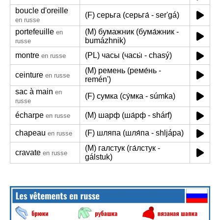
boucle d'oreille
(F) серьга (серьга́ - ser'gá)
en russe
portefeuille
(M) бумажник (бума́жник -
en
bumázhnik)
russe
montre
(PL) часы (часы́ - chasý)
en russe
(M) ремень (реме́нь -
ceinture
en russe
remén')
sac à main
en
(F) сумка (су́мка - súmka)
russe
écharpe
(M) шарф (ша́рф - shárf)
en russe
chapeau
(F) шляпа (шля́па - shljápa)
en russe
(M) галстук (га́лстук -
cravate
en russe
gálstuk)