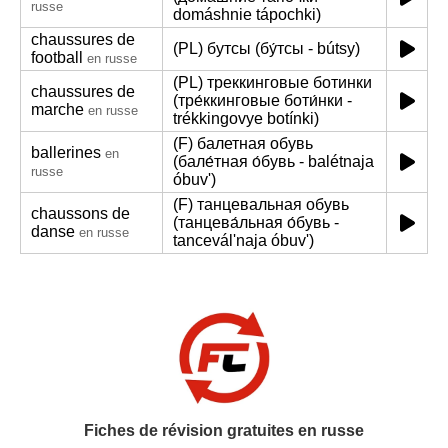
russe
domáshnie tápochki)
chaussures de
(PL) бутсы (бу́тсы - bútsy)
football
en russe
(PL) треккинговые ботинки
chaussures de
(тре́ккинговые боти́нки -
marche
en russe
trékkingovye botínki)
(F) балетная обувь
ballerines
en
(бале́тная о́бувь - balétnaja
russe
óbuv')
(F) танцевальная обувь
chaussons de
(танцева́льная о́бувь -
danse
en russe
tancevál'naja óbuv')
Fiches de révision gratuites en russe