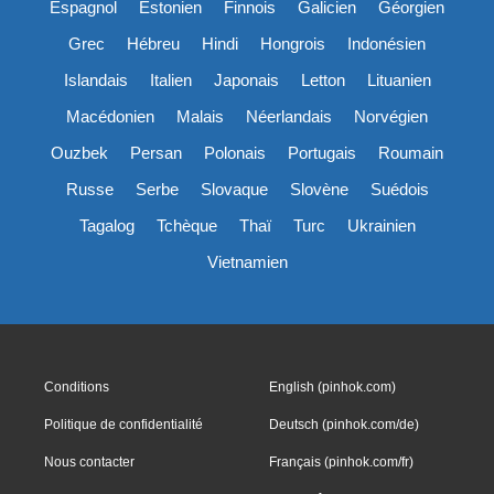
Espagnol
Estonien
Finnois
Galicien
Géorgien
Grec
Hébreu
Hindi
Hongrois
Indonésien
Islandais
Italien
Japonais
Letton
Lituanien
Macédonien
Malais
Néerlandais
Norvégien
Ouzbek
Persan
Polonais
Portugais
Roumain
Russe
Serbe
Slovaque
Slovène
Suédois
Tagalog
Tchèque
Thaï
Turc
Ukrainien
Vietnamien
Conditions
English (pinhok.com)
Politique de confidentialité
Deutsch (pinhok.com/de)
Nous contacter
Français (pinhok.com/fr)