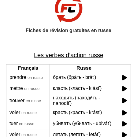
Fiches de révision gratuites en russe
Les verbes d’action russe
Français
Russe
prendre
брать (бра́ть - brát')
en russe
mettre
класть (кла́сть - klást')
en russe
находить (находи́ть -
trouver
en russe
nahodít')
voler
красть (кра́сть - krást')
en russe
tuer
убивать (убива́ть - ubivát')
en russe
voler
летать (лета́ть - letát')
en russe