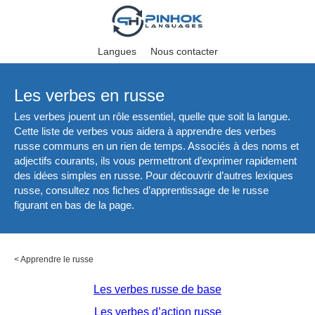
Langues
Nous contacter
Les verbes en russe
Les verbes jouent un rôle essentiel, quelle que soit la langue.
Cette liste de verbes vous aidera à apprendre des verbes
russe communs en un rien de temps. Associés à des noms et
adjectifs courants, ils vous permettront d’exprimer rapidement
des idées simples en russe. Pour découvrir d’autres lexiques
russe, consultez nos fiches d’apprentissage de le russe
figurant en bas de la page.
<
Apprendre le russe
Les verbes russe de base
Les verbes d’action russe