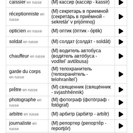
caissier
(M) кассир (касси́р - kassír)
en russe
(M) секретарь в приемной
réceptionniste
en
(секрета́рь в приё́мной -
russe
sekretár' v prijómnoj)
opticien
(M) оптик (о́птик - óptik)
en russe
soldat
(M) солдат (солда́т - soldát)
en russe
(M) водитель автобуса
chauffeur
(води́тель авто́буса -
en russe
vodítel' avtóbusa)
(M) телохранитель
garde du corps
(телохрани́тель -
en russe
telohranítel')
(M) священник (свяще́нник
prêtre
en russe
- svjashhénnik)
photographe
(M) фотограф (фото́граф -
en
fotógraf)
russe
arbitre
(M) арбитр (арби́тр - arbítr)
en russe
journaliste
(M) репортер (репортё́р -
en
reportjór)
russe