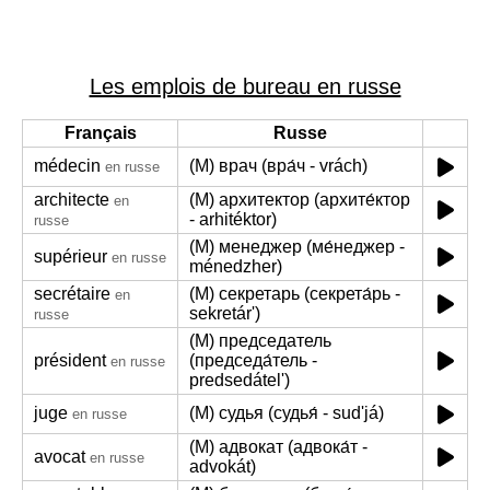
Les emplois de bureau en russe
Français
Russe
médecin
(M) врач (вра́ч - vrách)
en russe
architecte
(M) архитектор (архите́ктор
en
- arhitéktor)
russe
(M) менеджер (ме́неджер -
supérieur
en russe
ménedzher)
secrétaire
(M) секретарь (секрета́рь -
en
sekretár')
russe
(M) председатель
président
(председа́тель -
en russe
predsedátel')
juge
(M) судья (судья́ - sud'já)
en russe
(M) адвокат (адвока́т -
avocat
en russe
advokát)