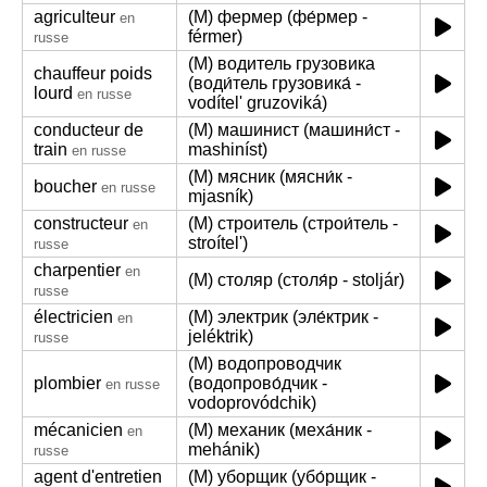
agriculteur
(M) фермер (фе́рмер -
en
férmer)
russe
(M) водитель грузовика
chauffeur poids
(води́тель грузовика́ -
lourd
en russe
vodítel' gruzoviká)
conducteur de
(M) машинист (машини́ст -
train
mashiníst)
en russe
(M) мясник (мясни́к -
boucher
en russe
mjasník)
constructeur
(M) строитель (строи́тель -
en
stroítel')
russe
charpentier
en
(M) столяр (столя́р - stoljár)
russe
électricien
(M) электрик (эле́ктрик -
en
jeléktrik)
russe
(M) водопроводчик
plombier
(водопрово́дчик -
en russe
vodoprovódchik)
mécanicien
(M) механик (меха́ник -
en
mehánik)
russe
agent d'entretien
(M) уборщик (убо́рщик -