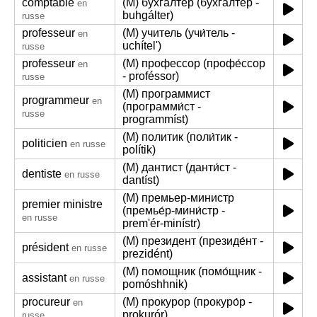
comptable
(M) бухгалтер (бухга́лтер -
en
buhgálter)
russe
professeur
(M) учитель (учи́тель -
en
uchítel')
russe
professeur
(M) профессор (профе́ссор
en
- proféssor)
russe
(M) программист
programmeur
en
(программи́ст -
russe
programmíst)
(M) политик (поли́тик -
politicien
en russe
polítik)
(M) дантист (данти́ст -
dentiste
en russe
dantíst)
(M) премьер-министр
premier ministre
(премье́р-мини́стр -
en russe
prem'ér-minístr)
(M) президент (президе́нт -
président
en russe
prezidént)
(M) помощник (помо́щник -
assistant
en russe
pomóshhnik)
procureur
(M) прокурор (прокуро́р -
en
prokurór)
russe