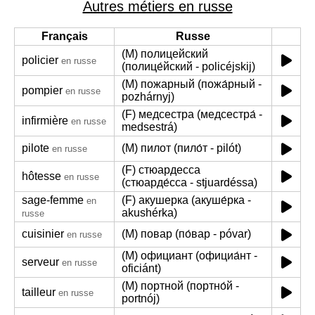
Autres métiers en russe
Français
Russe
(M) полицейский
policier
en russe
(полице́йский - policéjskij)
(M) пожарный (пожа́рный -
pompier
en russe
pozhárnyj)
(F) медсестра (медсестра́ -
infirmière
en russe
medsestrá)
pilote
(M) пилот (пило́т - pilót)
en russe
(F) стюардесса
hôtesse
en russe
(стюарде́сса - stjuardéssa)
sage-femme
(F) акушерка (акуше́рка -
en
akushérka)
russe
cuisinier
(M) повар (по́вар - póvar)
en russe
(M) официант (официа́нт -
serveur
en russe
oficiánt)
(M) портной (портно́й -
tailleur
en russe
portnój)