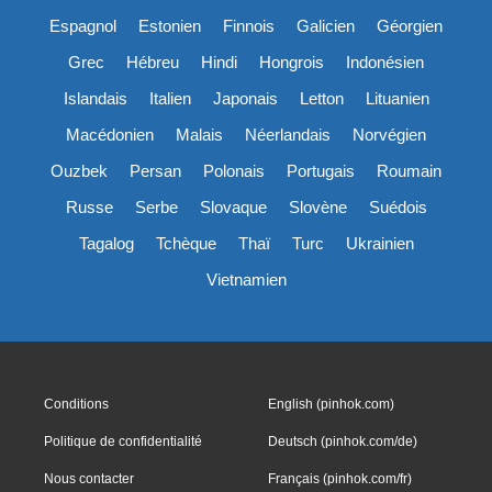
Espagnol
Estonien
Finnois
Galicien
Géorgien
Grec
Hébreu
Hindi
Hongrois
Indonésien
Islandais
Italien
Japonais
Letton
Lituanien
Macédonien
Malais
Néerlandais
Norvégien
Ouzbek
Persan
Polonais
Portugais
Roumain
Russe
Serbe
Slovaque
Slovène
Suédois
Tagalog
Tchèque
Thaï
Turc
Ukrainien
Vietnamien
Conditions
English (pinhok.com)
Politique de confidentialité
Deutsch (pinhok.com/de)
Nous contacter
Français (pinhok.com/fr)