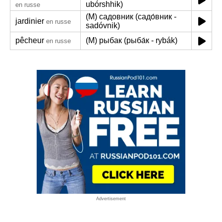
ubórshhik)
en russe
(M) садовник (садо́вник -
jardinier
en russe
sadóvnik)
pêcheur
(M) рыбак (рыба́к - rybák)
en russe
Advertisement