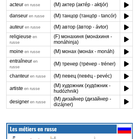
acteur
(M) актер (актё́р - aktjór)
en russe
danseur
(M) танцор (танцо́р - tancór)
en russe
auteur
(M) автор (а́втор - ávtor)
en russe
religieuse
(F) монахиня (мона́хиня -
en
monáhinja)
russe
moine
(M) монах (мона́х - monáh)
en russe
entraîneur
en
(M) тренер (тре́нер - tréner)
russe
chanteur
(M) певец (певе́ц - pevéc)
en russe
(M) художник (худо́жник -
artiste
en russe
hudózhnik)
(M) дизайнер (диза́йнер -
designer
en russe
dizájner)