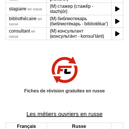
(M) стажер (стажё́р -
stagiaire
en russe
stazhjór)
bibliothécaire
(M) библиотекарь
en
(библиоте́карь - bibliotékar')
russe
consultant
(M) консультант
en
(консульта́нт - konsul'tánt)
russe
Fiches de révision gratuites en russe
Les métiers ouvriers en russe
Français
Russe