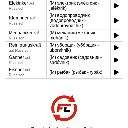
Elektriker
(M) электрик (эле́ктрик -
auf
jeléktrik)
Russisch
(M) водопроводчик
Klempner
auf
(водопрово́дчик -
Russisch
vodoprovódchik)
Mechaniker
(M) механик (меха́ник -
auf
mehánik)
Russisch
Reinigungskraft
(M) уборщик (убо́рщик -
ubórshhik)
auf Russisch
Gärtner
(M) садовник (садо́вник -
auf
sadóvnik)
Russisch
Fischer
auf
(M) рыбак (рыба́к - rybák)
Russisch