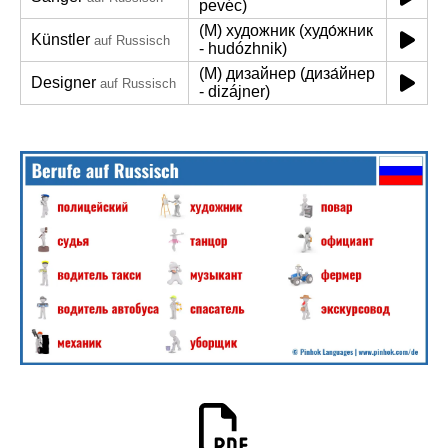
pevéc)
(M) художник (худо́жник
Künstler
auf Russisch
- hudózhnik)
(M) дизайнер (диза́йнер
Designer
auf Russisch
- dizájner)