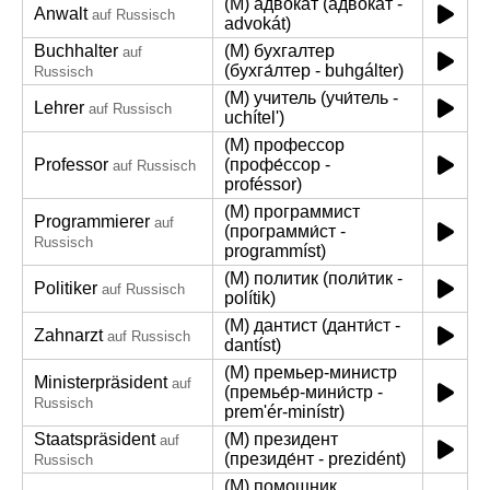
(M) адвокат (адвока́т -
Anwalt
auf Russisch
advokát)
Buchhalter
(M) бухгалтер
auf
(бухга́лтер - buhgálter)
Russisch
(M) учитель (учи́тель -
Lehrer
auf Russisch
uchítel')
(M) профессор
Professor
(профе́ссор -
auf Russisch
proféssor)
(M) программист
Programmierer
auf
(программи́ст -
Russisch
programmíst)
(M) политик (поли́тик -
Politiker
auf Russisch
polítik)
(M) дантист (данти́ст -
Zahnarzt
auf Russisch
dantíst)
(M) премьер-министр
Ministerpräsident
auf
(премье́р-мини́стр -
Russisch
prem'ér-minístr)
Staatspräsident
(M) президент
auf
(президе́нт - prezidént)
Russisch
(M) помощник