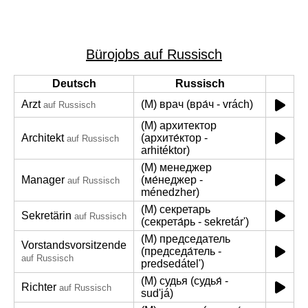
Bürojobs auf Russisch
Deutsch
Russisch
Arzt
(M) врач (вра́ч - vrách)
auf Russisch
(M) архитектор
Architekt
(архите́ктор -
auf Russisch
arhitéktor)
(M) менеджер
Manager
(ме́неджер -
auf Russisch
ménedzher)
(M) секретарь
Sekretärin
auf Russisch
(секрета́рь - sekretár')
(M) председатель
Vorstandsvorsitzende
(председа́тель -
auf Russisch
predsedátel')
(M) судья (судья́ -
Richter
auf Russisch
sud'já)