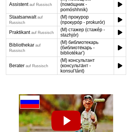
Assistent
(помо́щник -
auf Russisch
pomóshhnik)
Staatsanwalt
(M) прокурор
auf
(прокуро́р - prokurór)
Russisch
(M) стажер (стажё́р -
Praktikant
auf Russisch
stazhjór)
(M) библиотекарь
Bibliothekar
auf
(библиоте́карь -
Russisch
bibliotékar')
(M) консультант
Berater
(консульта́нт -
auf Russisch
konsul'tánt)