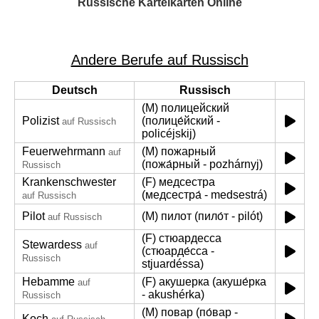
Russische Karteikarten Online
Andere Berufe auf Russisch
Deutsch
Russisch
(M) полицейский
Polizist
(полице́йский -
auf Russisch
policéjskij)
Feuerwehrmann
(M) пожарный
auf
(пожа́рный - pozhárnyj)
Russisch
Krankenschwester
(F) медсестра
(медсестра́ - medsestrá)
auf Russisch
Pilot
(M) пилот (пило́т - pilót)
auf Russisch
(F) стюардесса
Stewardess
auf
(стюарде́сса -
Russisch
stjuardéssa)
Hebamme
(F) акушерка (акуше́рка
auf
- akushérka)
Russisch
(M) повар (по́вар -
Koch