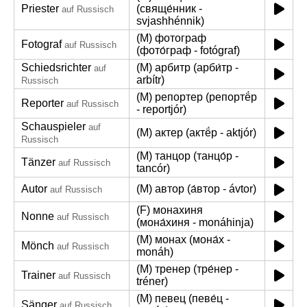
Priester
(свяще́нник -
auf Russisch
svjashhénnik)
(M) фотограф
Fotograf
auf Russisch
(фото́граф - fotógraf)
Schiedsrichter
(M) арбитр (арби́тр -
auf
arbítr)
Russisch
(M) репортер (репортё́р
Reporter
auf Russisch
- reportjór)
Schauspieler
auf
(M) актер (актё́р - aktjór)
Russisch
(M) танцор (танцо́р -
Tänzer
auf Russisch
tancór)
Autor
(M) автор (а́втор - ávtor)
auf Russisch
(F) монахиня
Nonne
auf Russisch
(мона́хиня - monáhinja)
(M) монах (мона́х -
Mönch
auf Russisch
monáh)
(M) тренер (тре́нер -
Trainer
auf Russisch
tréner)
(M) певец (певе́ц -
Sänger
auf Russisch