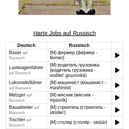
Harte Jobs auf Russisch
Deutsch
Russisch
Bauer
(M) фермер (фе́рмер -
auf
férmer)
Russisch
(M) водитель грузовика
Lastwagenfahrer
(води́тель грузовика́ -
auf Russisch
vodítel' gruzoviká)
Lokomotivführer
(M) машинист (машини́ст -
mashiníst)
auf Russisch
Metzger
(M) мясник (мясни́к -
auf
mjasník)
Russisch
Bauarbeiter
(M) строитель (строи́тель -
auf
stroítel')
Russisch
Tischler
auf
(M) столяр (столя́р - stoljár)
Russisch