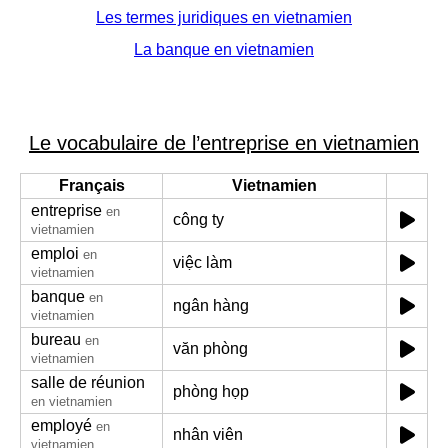
Les termes juridiques en vietnamien
La banque en vietnamien
Le vocabulaire de l’entreprise en vietnamien
Français
Vietnamien
entreprise
en
công ty
vietnamien
emploi
en
việc làm
vietnamien
banque
en
ngân hàng
vietnamien
bureau
en
văn phòng
vietnamien
salle de réunion
phòng họp
en vietnamien
employé
en
nhân viên
vietnamien