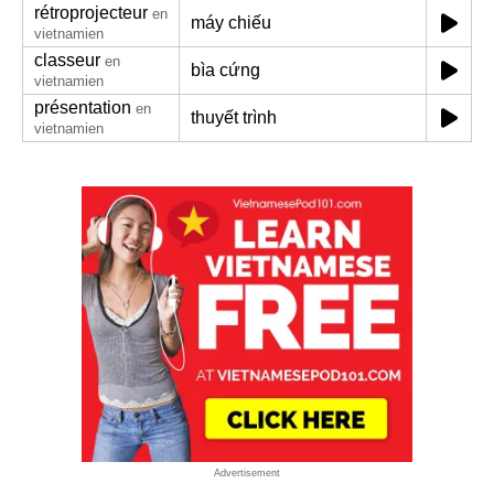
rétroprojecteur
en
máy chiếu
vietnamien
classeur
en
bìa cứng
vietnamien
présentation
en
thuyết trình
vietnamien
Advertisement