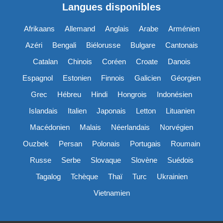
Langues disponibles
Afrikaans
Allemand
Anglais
Arabe
Arménien
Azéri
Bengali
Biélorusse
Bulgare
Cantonais
Catalan
Chinois
Coréen
Croate
Danois
Espagnol
Estonien
Finnois
Galicien
Géorgien
Grec
Hébreu
Hindi
Hongrois
Indonésien
Islandais
Italien
Japonais
Letton
Lituanien
Macédonien
Malais
Néerlandais
Norvégien
Ouzbek
Persan
Polonais
Portugais
Roumain
Russe
Serbe
Slovaque
Slovène
Suédois
Tagalog
Tchèque
Thaï
Turc
Ukrainien
Vietnamien