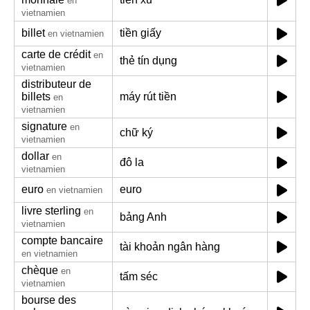
en
vietnamien
billet
tiền giấy
en vietnamien
carte de crédit
en
thẻ tín dụng
vietnamien
distributeur de
billets
máy rút tiền
en
vietnamien
signature
en
chữ ký
vietnamien
dollar
en
đô la
vietnamien
euro
euro
en vietnamien
livre sterling
en
bảng Anh
vietnamien
compte bancaire
tài khoản ngân hàng
en vietnamien
chèque
en
tấm séc
vietnamien
bourse des