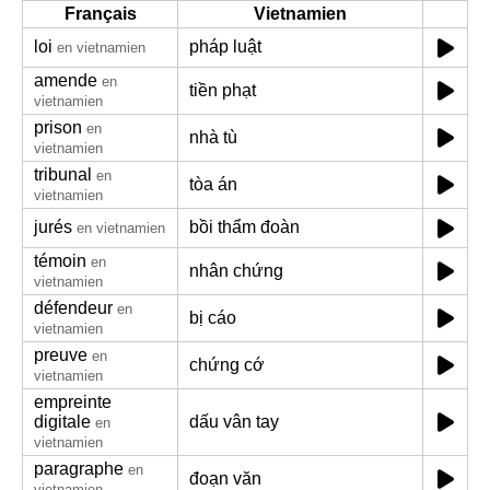
Français
Vietnamien
loi
pháp luật
en vietnamien
amende
en
tiền phạt
vietnamien
prison
en
nhà tù
vietnamien
tribunal
en
tòa án
vietnamien
jurés
bồi thẩm đoàn
en vietnamien
témoin
en
nhân chứng
vietnamien
défendeur
en
bị cáo
vietnamien
preuve
en
chứng cớ
vietnamien
empreinte
digitale
dấu vân tay
en
vietnamien
paragraphe
en
đoạn văn
vietnamien