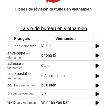
Fiches de révision gratuites en vietnamien
La vie de bureau en vietnamien
Français
Vietnamien
lettre
lá thư
en vietnamien
enveloppe
en
phong bì
vietnamien
adresse
en
địa chỉ
vietnamien
code postal
en
mã bưu chính
vietnamien
colis
bưu kiện
en vietnamien
fax
fax
en vietnamien
texto
tin nhắn văn bản
en vietnamien