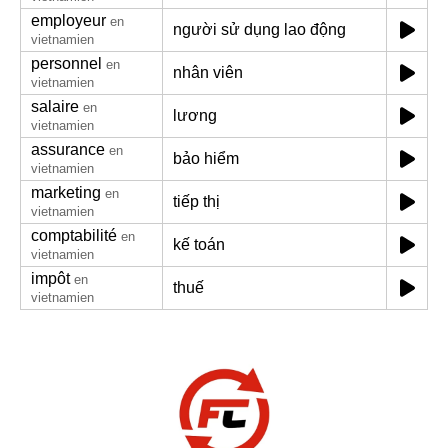
employeur
en
người sử dụng lao động
vietnamien
personnel
en
nhân viên
vietnamien
salaire
en
lương
vietnamien
assurance
en
bảo hiểm
vietnamien
marketing
en
tiếp thị
vietnamien
comptabilité
en
kế toán
vietnamien
impôt
en
thuế
vietnamien