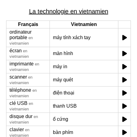
La technologie en vietnamien
Français
Vietnamien
ordinateur
portable
máy tính xách tay
en
vietnamien
écran
en
màn hình
vietnamien
imprimante
en
máy in
vietnamien
scanner
en
máy quét
vietnamien
téléphone
en
điện thoại
vietnamien
clé USB
en
thanh USB
vietnamien
disque dur
en
ổ cứng
vietnamien
clavier
en
bàn phím
vietnamien