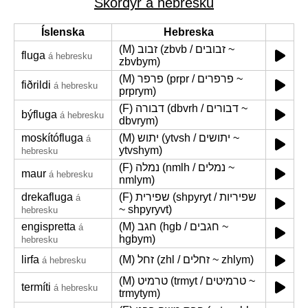
Skordýr á hebresku
Íslenska
Hebreska
(M) זבוב (zbvb / זבובים ~
fluga
á hebresku
zbvbym)
(M) פרפר (prpr / פרפרים ~
fiðrildi
á hebresku
prprym)
(F) דבורה (dbvrh / דבורים ~
býfluga
á hebresku
dbvrym)
moskítófluga
(M) יתוש (ytvsh / יתושים ~
á
ytvshym)
hebresku
(F) נמלה (nmlh / נמלים ~
maur
á hebresku
nmlym)
drekafluga
(F) שפירית (shpyryt / שפיריות
á
~ shpyryvt)
hebresku
engispretta
(M) חגב (hgb / חגבים ~
á
hgbym)
hebresku
lirfa
(M) זחל (zhl / זחלים ~ zhlym)
á hebresku
(M) טרמיט (trmyt / טרמיטים ~
termíti
á hebresku
trmytym)