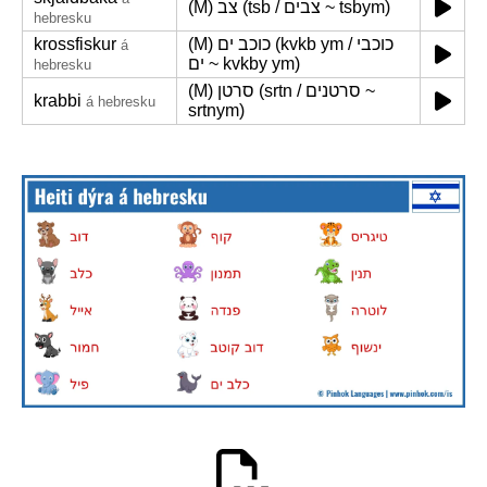
(M) צב (tsb / צבים ~ tsbym)
hebresku
krossfiskur
(M) כוכב ים (kvkb ym / כוכבי
á
ים ~ kvkby ym)
hebresku
(M) סרטן (srtn / סרטנים ~
krabbi
á hebresku
srtnym)