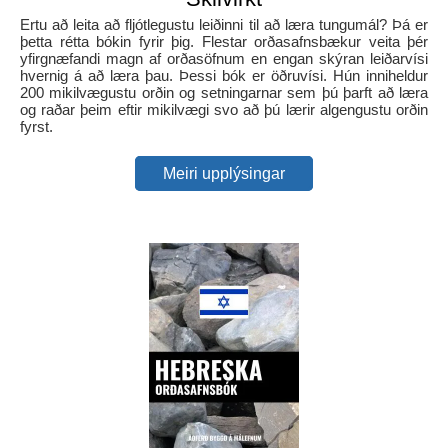
Ertu að leita að fljótlegustu leiðinni til að læra tungumál? Þá er
þetta rétta bókin fyrir þig. Flestar orðasafnsbækur veita þér
yfirgnæfandi magn af orðasöfnum en engan skýran leiðarvísi
hvernig á að læra þau. Þessi bók er öðruvísi. Hún inniheldur
200 mikilvægustu orðin og setningarnar sem þú þarft að læra
og raðar þeim eftir mikilvægi svo að þú lærir algengustu orðin
fyrst.
Meiri upplýsingar