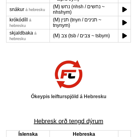
(M) נחש (nhsh / נחשים ~
snákur
á hebresku
nhshym)
krókódíll
(M) תנין (tnyn / תנינים ~
á
tnynym)
hebresku
skjaldbaka
á
(M) צב (tsb / צבים ~ tsbym)
hebresku
Ókeypis leifturspjöld á Hebresku
Hebresk orð tengd dýrum
Íslenska
Hebreska