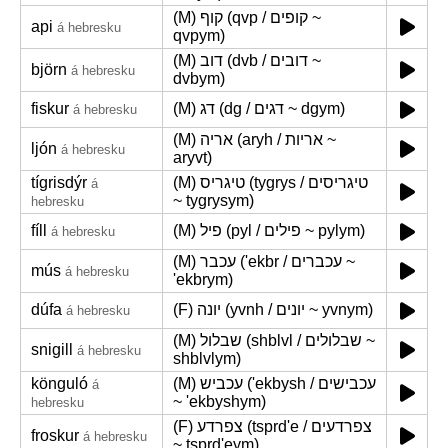
(M) קוף (qvp / קופים ~
api
á hebresku
qvpym)
(M) דוב (dvb / דובים ~
björn
á hebresku
dvbym)
fiskur
(M) דג (dg / דגים ~ dgym)
á hebresku
(M) אריה (aryh / אריות ~
ljón
á hebresku
aryvt)
tígrisdýr
(M) טיגריס (tygrys / טיגריסים
á
~ tygrysym)
hebresku
fíll
(M) פיל (pyl / פילים ~ pylym)
á hebresku
(M) עכבר ('ekbr / עכברים ~
mús
á hebresku
'ekbrym)
dúfa
(F) יונה (yvnh / יונים ~ yvnym)
á hebresku
(M) שבלול (shblvl / שבלולים ~
snigill
á hebresku
shblvlym)
könguló
(M) עכביש ('ekbysh / עכבישים
á
~ 'ekbyshym)
hebresku
(F) צפרדע (tsprd'e / צפרדעים
froskur
á hebresku
~ tsprd'eym)