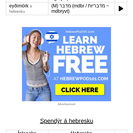
eyðimörk
(M) מדבר (mdbr / מדבריות ~
á
mdbryvt)
hebresku
Advertisement
Spendýr á hebresku