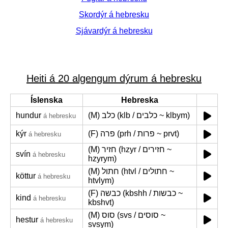
Skordýr á hebresku
Sjávardýr á hebresku
Heiti á 20 algengum dýrum á hebresku
Íslenska
Hebreska
hundur
(M) כלב (klb / כלבים ~ klbym)
á hebresku
kýr
(F) פרה (prh / פרות ~ prvt)
á hebresku
(M) חזיר (hzyr / חזירים ~
svín
á hebresku
hzyrym)
(M) חתול (htvl / חתולים ~
köttur
á hebresku
htvlym)
(F) כבשה (kbshh / כבשות ~
kind
á hebresku
kbshvt)
(M) סוס (svs / סוסים ~
hestur
á hebresku
svsym)