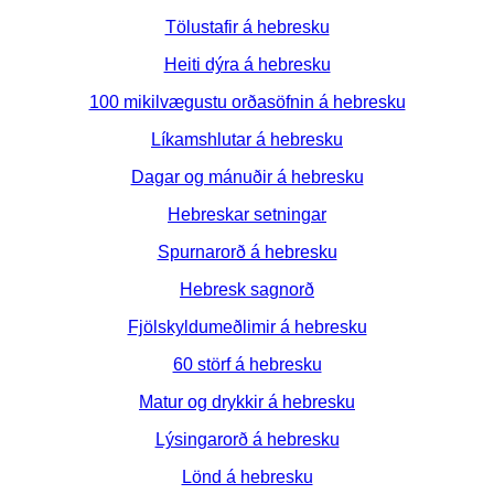
Tölustafir á hebresku
Heiti dýra á hebresku
100 mikilvægustu orðasöfnin á hebresku
Líkamshlutar á hebresku
Dagar og mánuðir á hebresku
Hebreskar setningar
Spurnarorð á hebresku
Hebresk sagnorð
Fjölskyldumeðlimir á hebresku
60 störf á hebresku
Matur og drykkir á hebresku
Lýsingarorð á hebresku
Lönd á hebresku