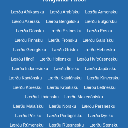
Lærðu Afríkansku
Lærðu Arabísku
Lærðu Armensku
Lærðu Asersku
Lærðu Bengalsku
Lærðu Búlgörsku
Lærðu Dönsku
Lærðu Eistnesku
Lærðu Ensku
Lærðu Finnsku
Lærðu Frönsku
Lærðu Galisísku
Lærðu Georgísku
Lærðu Grísku
Lærðu Hebresku
Lærðu Hindí
Lærðu Hollensku
Lærðu Hvítrússnesku
Lærðu Indónesísku
Lærðu Ítölsku
Lærðu Japönsku
Lærðu Kantónsku
Lærðu Katalónsku
Lærðu Kínversku
Lærðu Kóresku
Lærðu Króatísku
Lærðu Lettnesku
Lærðu Litháensku
Lærðu Makedónísku
Lærðu Malaísku
Lærðu Norsku
Lærðu Persnesku
Lærðu Pólsku
Lærðu Portúgölsku
Lærðu Þýsku
Lærðu Rúmensku
Lærðu Rússnesku
Lærðu Sænsku