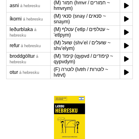
(M) חמור (hmvr / חמורים ~
asni
á hebresku
hmvrym)
(M) סנאי (snay / סנאים ~
íkorni
á hebresku
snaym)
leðurblaka
(M) עטלף ('etlp / עטלפים ~
á
'etlpym)
hebresku
(M) שועל (shv'el / שועלים ~
refur
á hebresku
shv'elym)
broddgöltur
(M) קיפוד (qypvd / קיפודים ~
á
qypvdym)
hebresku
(F) לוטרה (lvtrh / לוטרות ~
otur
á hebresku
lvtrvt)