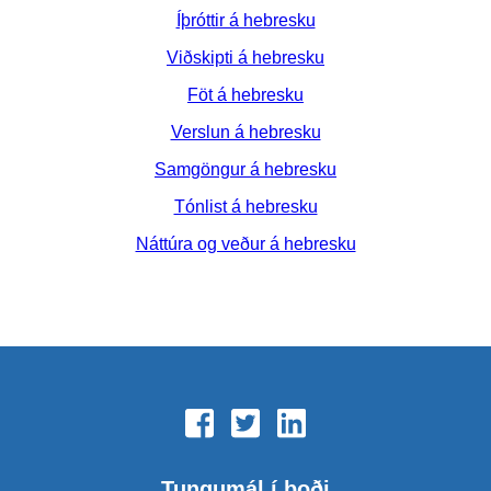
Íþróttir á hebresku
Viðskipti á hebresku
Föt á hebresku
Verslun á hebresku
Samgöngur á hebresku
Tónlist á hebresku
Náttúra og veður á hebresku
Tungumál í boði