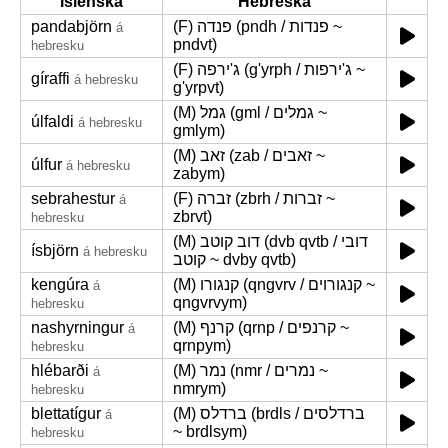
Íslenska
Hebreska
pandabjörn
(F) פנדה (pndh / פנדות ~
á
pndvt)
hebresku
(F) ג'ירפה (g'yrph / ג'ירפות ~
gíraffi
á hebresku
g'yrpvt)
(M) גמל (gml / גמלים ~
úlfaldi
á hebresku
gmlym)
(M) זאב (zab / זאבים ~
úlfur
á hebresku
zabym)
sebrahestur
(F) זברה (zbrh / זברות ~
á
zbrvt)
hebresku
(M) דוב קוטב (dvb qvtb / דובי
ísbjörn
á hebresku
קוטב ~ dvby qvtb)
kengúra
(M) קנגורו (qngvrv / קנגורוים ~
á
qngvrvym)
hebresku
nashyrningur
(M) קרנף (qrnp / קרנפים ~
á
qrnpym)
hebresku
hlébarði
(M) נמר (nmr / נמרים ~
á
nmrym)
hebresku
blettatígur
(M) ברדלס (brdls / ברדלסים
á
~ brdlsym)
hebresku