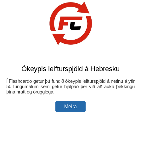
Ókeypis leifturspjöld á Hebresku
Í Flashcardo getur þú fundið ókeypis leifturspjöld á netinu á yfir
50 tungumálum sem getur hjálpað þér við að auka þekkingu
þína hratt og örugglega.
Meira