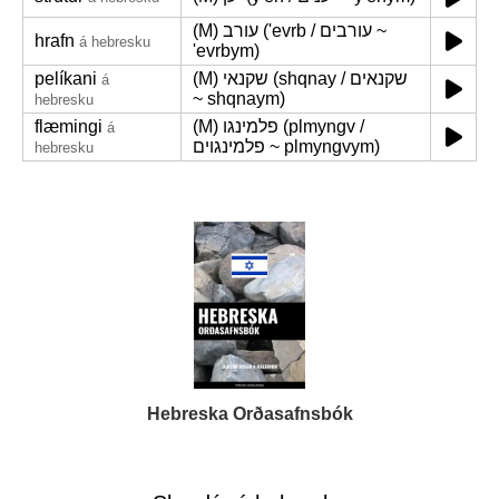
(M) עורב ('evrb / עורבים ~
hrafn
á hebresku
'evrbym)
pelíkani
(M) שקנאי (shqnay / שקנאים
á
~ shqnaym)
hebresku
flæmingi
(M) פלמינגו (plmyngv /
á
פלמינגוים ~ plmyngvym)
hebresku
Hebreska Orðasafnsbók