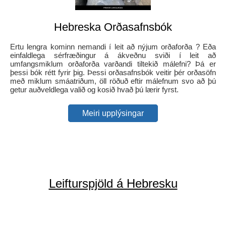
Hebreska Orðasafnsbók
Ertu lengra kominn nemandi í leit að nýjum orðaforða ? Eða
einfaldlega sérfræðingur á ákveðnu sviði í leit að
umfangsmiklum orðaforða varðandi tiltekið málefni? Þá er
þessi bók rétt fyrir þig. Þessi orðasafnsbók veitir þér orðasöfn
með miklum smáatriðum, öll röðuð eftir málefnum svo að þú
getur auðveldlega valið og kosið hvað þú lærir fyrst.
Meiri upplýsingar
Leifturspjöld á Hebresku