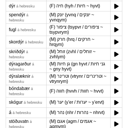
dýr
(F) חיה (hyh / חיות ~ hyvt)
á hebresku
spendýr
(M) יונק (yvnq / יונקים ~
á
yvnqym)
hebresku
(F) ציפור (tsypvr / ציפורים ~
fugl
á hebresku
tsypvrym)
(M) חרק (hrq / חרקים ~
skordýr
á hebresku
hrqym)
skriðdýr
(M) זוחל (zvhl / זוחלים ~
á
zvhlym)
hebresku
dýragarður
(M) גן חיות (gn hyvt / גני חיות
á
~ gny hyvt)
hebresku
dýralæknir
(M) וטרינר (vtrynr / וטרינרים ~
á
vtrynrym)
hebresku
bóndabær
á
(F) חווה (hvvh / חוות ~ hvvt)
hebresku
skógur
(M) יער (y'er / יערות ~ y'ervt)
á hebresku
á
(M) נהר (nhr / נהרות ~ nhrvt)
á hebresku
stöðuvatn
(M) אגם (agm / אגמים ~
á
agmym)
hebresku