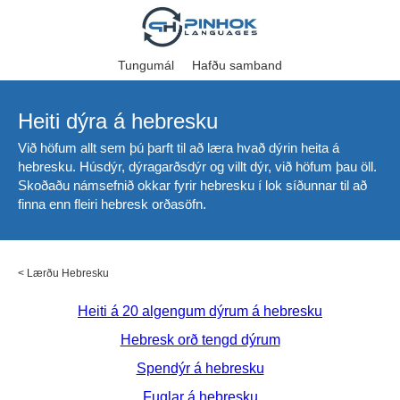
Tungumál
Hafðu samband
Heiti dýra á hebresku
Við höfum allt sem þú þarft til að læra hvað dýrin heita á
hebresku. Húsdýr, dýragarðsdýr og villt dýr, við höfum þau öll.
Skoðaðu námsefnið okkar fyrir hebresku í lok síðunnar til að
finna enn fleiri hebresk orðasöfn.
<
Lærðu Hebresku
Heiti á 20 algengum dýrum á hebresku
Hebresk orð tengd dýrum
Spendýr á hebresku
Fuglar á hebresku