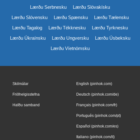
Lærðu Serbnesku
Lærðu Slóvakísku
Lærðu Slóvensku
Lærðu Spænsku
Lærðu Tælensku
Lærðu Tagalog
Lærðu Tékknesku
Lærðu Tyrknesku
Lærðu Úkraínsku
Lærðu Ungversku
Lærðu Úsbeksku
Lærðu Víetnömsku
Skilmálar
English (pinhok.com)
Friðhelgisstefna
Deutsch (pinhok.com/de)
Hafðu samband
Français (pinhok.com/fr)
Português (pinhok.com/pt)
Español (pinhok.com/es)
Italiano (pinhok.com/it)