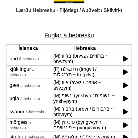
Lærðu Hebresku - Fljótlegt / Auðvelt / Skilvirkt
Fuglar á hebresku
Íslenska
Hebreska
(M) ברווז (brvvz / ברווזים ~
önd
á hebresku
brvvzym)
kjúklingur
(F) תרנגולת (trngvlt /
á
תרנגולות ~ trngvlvt)
hebresku
(M) אווז (avvz / אווזים ~
gæs
á hebresku
avvzym)
(M) ינשוף (ynshvp / ינשופים ~
ugla
á hebresku
ynshvpym)
(M) ברבור (brbvr / ברבורים ~
svanur
á hebresku
brbvrym)
mörgæs
(M) פינגווין (pyngvvyn /
á
פינגווינים ~ pyngvvynym)
hebresku
strútur
(M) יען (y'en / יענים ~ y'enym)
á hebresku