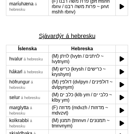
(F) פרת משה רבנו (prt mshh
maríuhæna
á
rbnv / פרות משה רבנו ~ prvt
hebresku
mshh rbnv)
Sjávardýr á hebresku
Íslenska
Hebreska
(M) לויתן (lvytn / לויתנים ~
hvalur
á hebresku
lvytnym)
(M) כריש (krysh / כרישים ~
hákarl
á hebresku
kryshym)
höfrungur
(M) דולפין (dvlpyn / דולפינים ~
á
dvlpynym)
hebresku
(M) כלב ים (klb ym / כלבי ים ~
selur
á hebresku
klby ym)
marglytta
(F) מדוזה (mdvzh / מדוזות ~
á
mdvzvt)
hebresku
kolkrabbi
(M) תמנון (tmnvn / תמנונים ~
á
tmnvnym)
hebresku
skjaldbaka
á