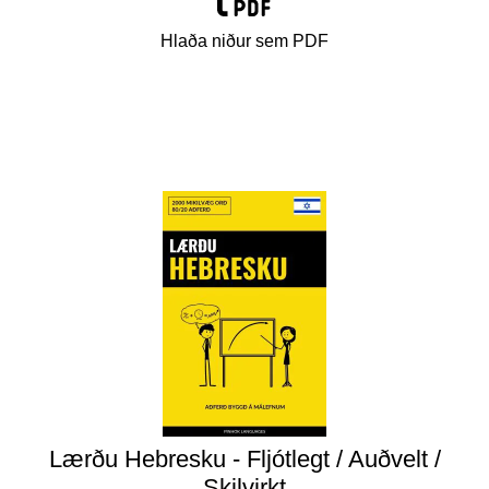
Hlaða niður sem PDF
Lærðu Hebresku - Fljótlegt / Auðvelt /
Skilvirkt