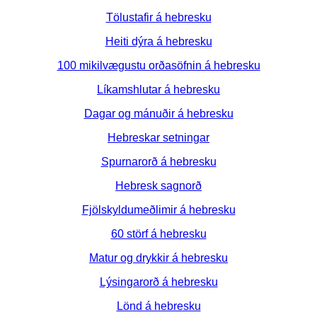
Tölustafir á hebresku
Heiti dýra á hebresku
100 mikilvægustu orðasöfnin á hebresku
Líkamshlutar á hebresku
Dagar og mánuðir á hebresku
Hebreskar setningar
Spurnarorð á hebresku
Hebresk sagnorð
Fjölskyldumeðlimir á hebresku
60 störf á hebresku
Matur og drykkir á hebresku
Lýsingarorð á hebresku
Lönd á hebresku