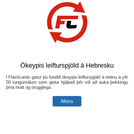
Ókeypis leifturspjöld á Hebresku
Í Flashcardo getur þú fundið ókeypis leifturspjöld á netinu á yfir
50 tungumálum sem getur hjálpað þér við að auka þekkingu
þína hratt og örugglega.
Meira