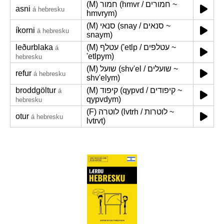
(M) חמור (hmvr / חמורים ~
asni
á hebresku
hmvrym)
(M) סנאי (snay / סנאים ~
íkorni
á hebresku
snaym)
leðurblaka
(M) עטלף ('etlp / עטלפים ~
á
'etlpym)
hebresku
(M) שועל (shv'el / שועלים ~
refur
á hebresku
shv'elym)
broddgöltur
(M) קיפוד (qypvd / קיפודים ~
á
qypvdym)
hebresku
(F) לוטרה (lvtrh / לוטרות ~
otur
á hebresku
lvtrvt)