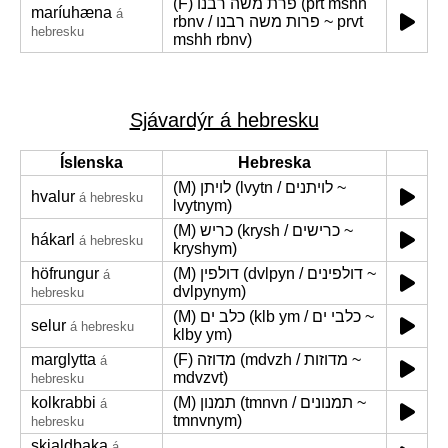
(F) פרת משה רבנו (prt mshh
maríuhæna
á
rbnv / פרות משה רבנו ~ prvt
hebresku
mshh rbnv)
Sjávardýr á hebresku
Íslenska
Hebreska
(M) לויתן (lvytn / לויתנים ~
hvalur
á hebresku
lvytnym)
(M) כריש (krysh / כרישים ~
hákarl
á hebresku
kryshym)
höfrungur
(M) דולפין (dvlpyn / דולפינים ~
á
dvlpynym)
hebresku
(M) כלב ים (klb ym / כלבי ים ~
selur
á hebresku
klby ym)
marglytta
(F) מדוזה (mdvzh / מדוזות ~
á
mdvzvt)
hebresku
kolkrabbi
(M) תמנון (tmnvn / תמנונים ~
á
tmnvnym)
hebresku
skjaldbaka
á