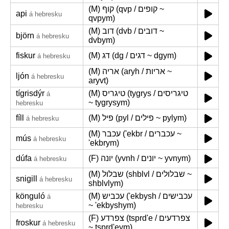
(M) קוף (qvp / קופים ~
api
á hebresku
qvpym)
(M) דוב (dvb / דובים ~
björn
á hebresku
dvbym)
fiskur
(M) דג (dg / דגים ~ dgym)
á hebresku
(M) אריה (aryh / אריות ~
ljón
á hebresku
aryvt)
tígrisdýr
(M) טיגריס (tygrys / טיגריסים
á
~ tygrysym)
hebresku
fíll
(M) פיל (pyl / פילים ~ pylym)
á hebresku
(M) עכבר ('ekbr / עכברים ~
mús
á hebresku
'ekbrym)
dúfa
(F) יונה (yvnh / יונים ~ yvnym)
á hebresku
(M) שבלול (shblvl / שבלולים ~
snigill
á hebresku
shblvlym)
könguló
(M) עכביש ('ekbysh / עכבישים
á
~ 'ekbyshym)
hebresku
(F) צפרדע (tsprd'e / צפרדעים
froskur
á hebresku
~ tsprd'eym)