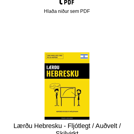
Hlaða niður sem PDF
Lærðu Hebresku - Fljótlegt / Auðvelt /
Skilvirkt