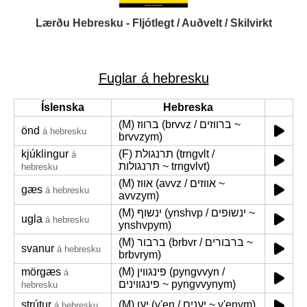
Lærðu Hebresku - Fljótlegt / Auðvelt / Skilvirkt
Fuglar á hebresku
Íslenska
Hebreska
(M) ברווז (brvvz / ברווזים ~
önd
á hebresku
brvvzym)
kjúklingur
(F) תרנגולת (trngvlt /
á
תרנגולות ~ trngvlvt)
hebresku
(M) אווז (avvz / אווזים ~
gæs
á hebresku
avvzym)
(M) ינשוף (ynshvp / ינשופים ~
ugla
á hebresku
ynshvpym)
(M) ברבור (brbvr / ברבורים ~
svanur
á hebresku
brbvrym)
mörgæs
(M) פינגווין (pyngvvyn /
á
פינגווינים ~ pyngvvynym)
hebresku
strútur
(M) יען (y'en / יענים ~ y'enym)
á hebresku