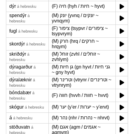
dýr
(F) חיה (hyh / חיות ~ hyvt)
á hebresku
spendýr
(M) יונק (yvnq / יונקים ~
á
yvnqym)
hebresku
(F) ציפור (tsypvr / ציפורים ~
fugl
á hebresku
tsypvrym)
(M) חרק (hrq / חרקים ~
skordýr
á hebresku
hrqym)
skriðdýr
(M) זוחל (zvhl / זוחלים ~
á
zvhlym)
hebresku
dýragarður
(M) גן חיות (gn hyvt / גני חיות
á
~ gny hyvt)
hebresku
dýralæknir
(M) וטרינר (vtrynr / וטרינרים ~
á
vtrynrym)
hebresku
bóndabær
á
(F) חווה (hvvh / חוות ~ hvvt)
hebresku
skógur
(M) יער (y'er / יערות ~ y'ervt)
á hebresku
á
(M) נהר (nhr / נהרות ~ nhrvt)
á hebresku
stöðuvatn
(M) אגם (agm / אגמים ~
á
agmym)
hebresku