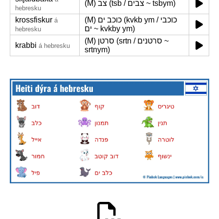
(M) צב (tsb / צבים ~ tsbym)
hebresku
krossfiskur
(M) כוכב ים (kvkb ym / כוכבי
á
ים ~ kvkby ym)
hebresku
(M) סרטן (srtn / סרטנים ~
krabbi
á hebresku
srtnym)