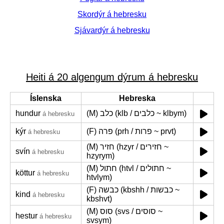
Skordýr á hebresku
Sjávardýr á hebresku
Heiti á 20 algengum dýrum á hebresku
Íslenska
Hebreska
hundur
(M) כלב (klb / כלבים ~ klbym)
á hebresku
kýr
(F) פרה (prh / פרות ~ prvt)
á hebresku
(M) חזיר (hzyr / חזירים ~
svín
á hebresku
hzyrym)
(M) חתול (htvl / חתולים ~
köttur
á hebresku
htvlym)
(F) כבשה (kbshh / כבשות ~
kind
á hebresku
kbshvt)
(M) סוס (svs / סוסים ~
hestur
á hebresku
svsym)