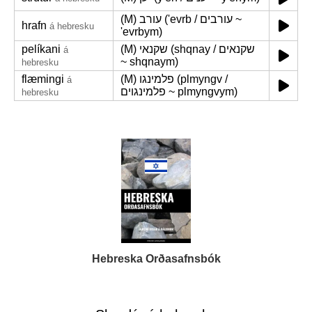
(M) עורב ('evrb / עורבים ~
hrafn
á hebresku
'evrbym)
pelíkani
(M) שקנאי (shqnay / שקנאים
á
~ shqnaym)
hebresku
flæmingi
(M) פלמינגו (plmyngv /
á
פלמינגוים ~ plmyngvym)
hebresku
Hebreska Orðasafnsbók