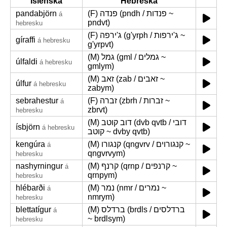
Íslenska
Hebreska
pandabjörn
(F) פנדה (pndh / פנדות ~
á
pndvt)
hebresku
(F) ג'ירפה (g'yrph / ג'ירפות ~
gíraffi
á hebresku
g'yrpvt)
(M) גמל (gml / גמלים ~
úlfaldi
á hebresku
gmlym)
(M) זאב (zab / זאבים ~
úlfur
á hebresku
zabym)
sebrahestur
(F) זברה (zbrh / זברות ~
á
zbrvt)
hebresku
(M) דוב קוטב (dvb qvtb / דובי
ísbjörn
á hebresku
קוטב ~ dvby qvtb)
kengúra
(M) קנגורו (qngvrv / קנגורוים ~
á
qngvrvym)
hebresku
nashyrningur
(M) קרנף (qrnp / קרנפים ~
á
qrnpym)
hebresku
hlébarði
(M) נמר (nmr / נמרים ~
á
nmrym)
hebresku
blettatígur
(M) ברדלס (brdls / ברדלסים
á
~ brdlsym)
hebresku