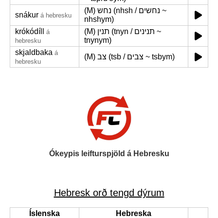
(M) נחש (nhsh / נחשים ~
snákur
á hebresku
nhshym)
krókódíll
(M) תנין (tnyn / תנינים ~
á
tnynym)
hebresku
skjaldbaka
á
(M) צב (tsb / צבים ~ tsbym)
hebresku
Ókeypis leifturspjöld á Hebresku
Hebresk orð tengd dýrum
Íslenska
Hebreska