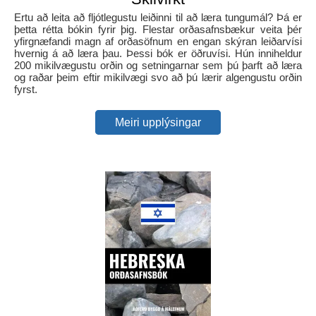
Ertu að leita að fljótlegustu leiðinni til að læra tungumál? Þá er
þetta rétta bókin fyrir þig. Flestar orðasafnsbækur veita þér
yfirgnæfandi magn af orðasöfnum en engan skýran leiðarvísi
hvernig á að læra þau. Þessi bók er öðruvísi. Hún inniheldur
200 mikilvægustu orðin og setningarnar sem þú þarft að læra
og raðar þeim eftir mikilvægi svo að þú lærir algengustu orðin
fyrst.
Meiri upplýsingar