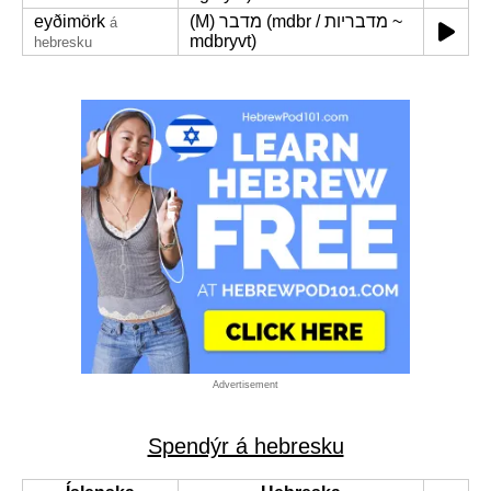
eyðimörk
(M) מדבר (mdbr / מדבריות ~
á
mdbryvt)
hebresku
Advertisement
Spendýr á hebresku