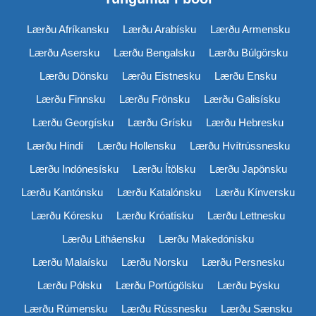
Lærðu Afríkansku
Lærðu Arabísku
Lærðu Armensku
Lærðu Asersku
Lærðu Bengalsku
Lærðu Búlgörsku
Lærðu Dönsku
Lærðu Eistnesku
Lærðu Ensku
Lærðu Finnsku
Lærðu Frönsku
Lærðu Galisísku
Lærðu Georgísku
Lærðu Grísku
Lærðu Hebresku
Lærðu Hindí
Lærðu Hollensku
Lærðu Hvítrússnesku
Lærðu Indónesísku
Lærðu Ítölsku
Lærðu Japönsku
Lærðu Kantónsku
Lærðu Katalónsku
Lærðu Kínversku
Lærðu Kóresku
Lærðu Króatísku
Lærðu Lettnesku
Lærðu Litháensku
Lærðu Makedónísku
Lærðu Malaísku
Lærðu Norsku
Lærðu Persnesku
Lærðu Pólsku
Lærðu Portúgölsku
Lærðu Þýsku
Lærðu Rúmensku
Lærðu Rússnesku
Lærðu Sænsku