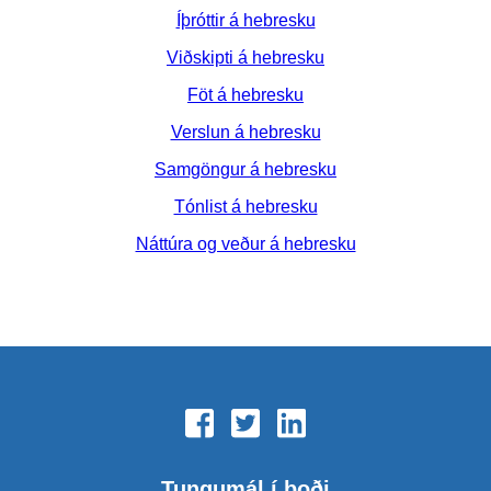
Íþróttir á hebresku
Viðskipti á hebresku
Föt á hebresku
Verslun á hebresku
Samgöngur á hebresku
Tónlist á hebresku
Náttúra og veður á hebresku
Tungumál í boði