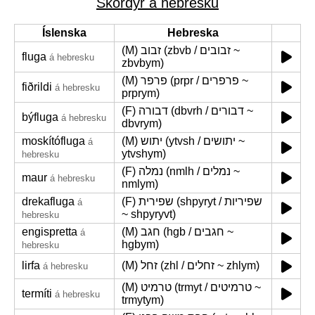
Skordýr á hebresku
Íslenska
Hebreska
(M) זבוב (zbvb / זבובים ~
fluga
á hebresku
zbvbym)
(M) פרפר (prpr / פרפרים ~
fiðrildi
á hebresku
prprym)
(F) דבורה (dbvrh / דבורים ~
býfluga
á hebresku
dbvrym)
moskítófluga
(M) יתוש (ytvsh / יתושים ~
á
ytvshym)
hebresku
(F) נמלה (nmlh / נמלים ~
maur
á hebresku
nmlym)
drekafluga
(F) שפירית (shpyryt / שפיריות
á
~ shpyryvt)
hebresku
engispretta
(M) חגב (hgb / חגבים ~
á
hgbym)
hebresku
lirfa
(M) זחל (zhl / זחלים ~ zhlym)
á hebresku
(M) טרמיט (trmyt / טרמיטים ~
termíti
á hebresku
trmytym)