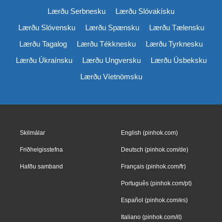
Lærðu Serbnesku
Lærðu Slóvakísku
Lærðu Slóvensku
Lærðu Spænsku
Lærðu Tælensku
Lærðu Tagalog
Lærðu Tékknesku
Lærðu Tyrknesku
Lærðu Úkraínsku
Lærðu Ungversku
Lærðu Úsbeksku
Lærðu Víetnömsku
Skilmálar
English (pinhok.com)
Friðhelgisstefna
Deutsch (pinhok.com/de)
Hafðu samband
Français (pinhok.com/fr)
Português (pinhok.com/pt)
Español (pinhok.com/es)
Italiano (pinhok.com/it)