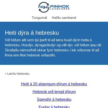
Tungumál
Hafðu samband
Heiti dýra á hebresku
Við höfum allt sem þú þarft til að læra hvað dýrin heita á
hebresku. Húsdýr, dýragarðsdýr og villt dýr, við höfum þau öll.
Skoðaðu námsefnið okkar fyrir hebresku í lok síðunnar til að
finna enn fleiri hebresk orðasöfn.
<
Lærðu Hebresku
Heiti á 20 algengum dýrum á hebresku
Hebresk orð tengd dýrum
Spendýr á hebresku
Fuglar á hebresku