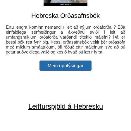
Hebreska Orðasafnsbók
Ertu lengra kominn nemandi í leit að nýjum orðaforða ? Eða
einfaldlega sérfræðingur á ákveðnu sviði í leit að
umfangsmiklum orðaforða varðandi tiltekið málefni? Þá er
þessi bók rétt fyrir þig. Þessi orðasafnsbók veitir þér orðasöfn
með miklum smáatriðum, öll röðuð eftir málefnum svo að þú
getur auðveldlega valið og kosið hvað þú lærir fyrst.
Meiri upplýsingar
Leifturspjöld á Hebresku