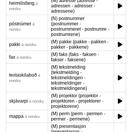
(M) adresse (adresse -
heimilisfang
á
adressen - adresser -
norsku
adressene)
(N) postnummer
póstnúmer
(postnummer -
á
postnummeret - postnumre -
norsku
postnumrene)
(M) pakke (pakke - pakken -
pakki
á norsku
pakker - pakkene)
(M) faks (faks - faksen -
fax
á norsku
fakser - faksene)
(M) tekstmelding
(tekstmelding -
textaskilaboð
á
tekstmeldingen -
norsku
tekstmeldinger -
tekstmeldingene)
(M) projektor (projektor -
skjávarpi
projektoren - projektorer -
á norsku
projektorene)
(M) perm (perm - permen -
mappa
á norsku
permer - permene)
(M) presentasjon
(presentasjon -