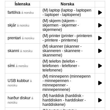
Íslenska
Norska
(M) laptop (laptop - laptopen
fartölva
á norsku
- laptoper - laptopene)
(M) skjerm (skjerm -
skjár
skjermen - skjermer -
á norsku
skjermene)
(M) printer (printer - printeren
prentari
á norsku
- printere - printerne)
(M) skanner (skanner -
skanni
skanneren - skannere -
á norsku
skannerne)
(M) telefon (telefon -
sími
telefonen - telefoner -
á norsku
telefonene)
(M) minnepenn (minnepenn
USB kubbur
- minnepennen -
á
minnepenner -
norsku
minnepennene)
(M) harddisk (harddisk -
harður diskur
á
harddisken - harddisker -
norsku
harddiskene)