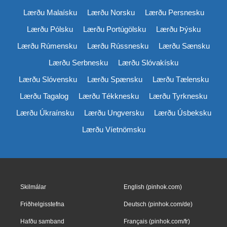
Lærðu Malaísku
Lærðu Norsku
Lærðu Persnesku
Lærðu Pólsku
Lærðu Portúgölsku
Lærðu Þýsku
Lærðu Rúmensku
Lærðu Rússnesku
Lærðu Sænsku
Lærðu Serbnesku
Lærðu Slóvakísku
Lærðu Slóvensku
Lærðu Spænsku
Lærðu Tælensku
Lærðu Tagalog
Lærðu Tékknesku
Lærðu Tyrknesku
Lærðu Úkraínsku
Lærðu Ungversku
Lærðu Úsbeksku
Lærðu Víetnömsku
Skilmálar
English (pinhok.com)
Friðhelgisstefna
Deutsch (pinhok.com/de)
Hafðu samband
Français (pinhok.com/fr)