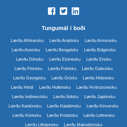
Tungumál í boði
Lærðu Afríkansku
Lærðu Arabísku
Lærðu Armensku
Lærðu Asersku
Lærðu Bengalsku
Lærðu Búlgörsku
Lærðu Dönsku
Lærðu Eistnesku
Lærðu Ensku
Lærðu Finnsku
Lærðu Frönsku
Lærðu Galisísku
Lærðu Georgísku
Lærðu Grísku
Lærðu Hebresku
Lærðu Hindí
Lærðu Hollensku
Lærðu Hvítrússnesku
Lærðu Indónesísku
Lærðu Ítölsku
Lærðu Japönsku
Lærðu Kantónsku
Lærðu Katalónsku
Lærðu Kínversku
Lærðu Kóresku
Lærðu Króatísku
Lærðu Lettnesku
Lærðu Litháensku
Lærðu Makedónísku