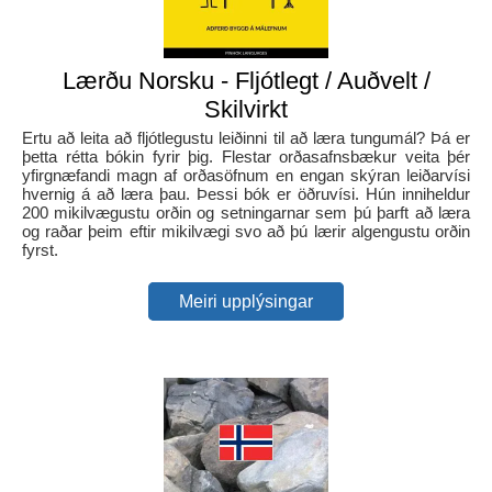
Lærðu Norsku - Fljótlegt / Auðvelt /
Skilvirkt
Ertu að leita að fljótlegustu leiðinni til að læra tungumál? Þá er
þetta rétta bókin fyrir þig. Flestar orðasafnsbækur veita þér
yfirgnæfandi magn af orðasöfnum en engan skýran leiðarvísi
hvernig á að læra þau. Þessi bók er öðruvísi. Hún inniheldur
200 mikilvægustu orðin og setningarnar sem þú þarft að læra
og raðar þeim eftir mikilvægi svo að þú lærir algengustu orðin
fyrst.
Meiri upplýsingar