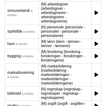
(M) arbeidsgiver
(arbeidsgiver -
vinnuveitandi
á
arbeidsgiveren -
norsku
arbeidsgivere -
arbeidsgiverne)
(N) personale (personale -
starfsfólk
personalet - personale -
á norsku
personalene)
(M) lønn (lønn - lønnen -
laun
á norsku
lønner - lønnene)
(M) forsikring (forsikring -
trygging
forsikringen - forsikringer -
á norsku
forsikringene)
(M) markedsføring
(markedsføring -
markaðssetning
markedsføringen -
á norsku
markedsføringer -
markedsføringene)
(N) regnskap (regnskap -
bókhald
regnskapet - regnskap -
á norsku
regnskapene)
(M) avgift (avgift - avgiften -
skattur
á norsku