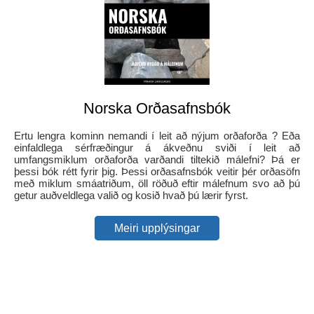
Norska Orðasafnsbók
Ertu lengra kominn nemandi í leit að nýjum orðaforða ? Eða
einfaldlega sérfræðingur á ákveðnu sviði í leit að
umfangsmiklum orðaforða varðandi tiltekið málefni? Þá er
þessi bók rétt fyrir þig. Þessi orðasafnsbók veitir þér orðasöfn
með miklum smáatriðum, öll röðuð eftir málefnum svo að þú
getur auðveldlega valið og kosið hvað þú lærir fyrst.
Meiri upplýsingar