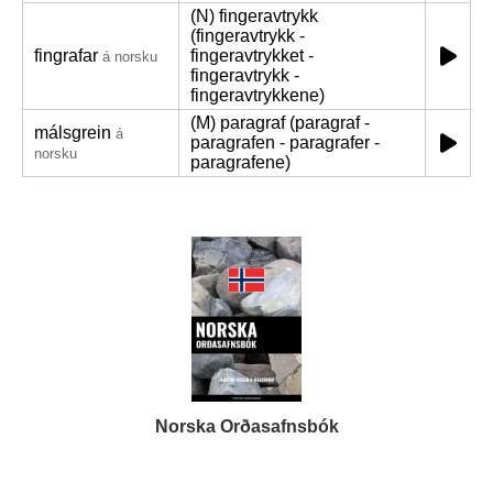
(N) fingeravtrykk
(fingeravtrykk -
fingrafar
fingeravtrykket -
á norsku
fingeravtrykk -
fingeravtrykkene)
(M) paragraf (paragraf -
málsgrein
á
paragrafen - paragrafer -
norsku
paragrafene)
Norska Orðasafnsbók