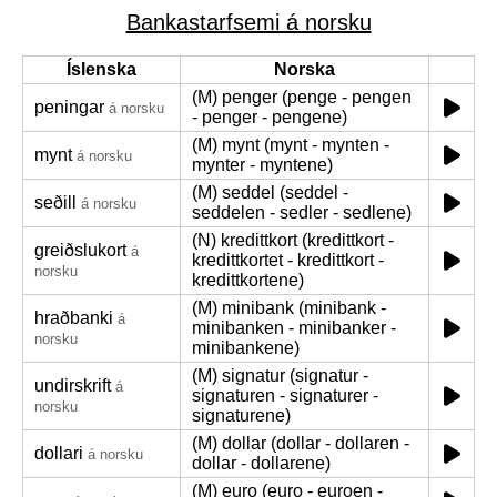
Bankastarfsemi á norsku
Íslenska
Norska
(M) penger (penge - pengen
peningar
á norsku
- penger - pengene)
(M) mynt (mynt - mynten -
mynt
á norsku
mynter - myntene)
(M) seddel (seddel -
seðill
á norsku
seddelen - sedler - sedlene)
(N) kredittkort (kredittkort -
greiðslukort
á
kredittkortet - kredittkort -
norsku
kredittkortene)
(M) minibank (minibank -
hraðbanki
á
minibanken - minibanker -
norsku
minibankene)
(M) signatur (signatur -
undirskrift
á
signaturen - signaturer -
norsku
signaturene)
(M) dollar (dollar - dollaren -
dollari
á norsku
dollar - dollarene)
(M) euro (euro - euroen -