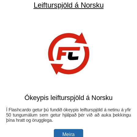
Leifturspjöld á Norsku
Ókeypis leifturspjöld á Norsku
Í Flashcardo getur þú fundið ókeypis leifturspjöld á netinu á yfir
50 tungumálum sem getur hjálpað þér við að auka þekkingu
þína hratt og örugglega.
Meira