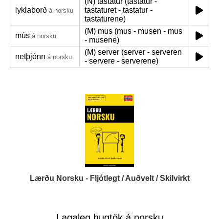
(N) tastatur (tastatur -
lyklaborð
tastaturet - tastatur -
á norsku
tastaturene)
(M) mus (mus - musen - mus
mús
á norsku
- musene)
(M) server (server - serveren
netþjónn
á norsku
- servere - serverene)
Lærðu Norsku - Fljótlegt / Auðvelt / Skilvirkt
Lagaleg hugtök á norsku