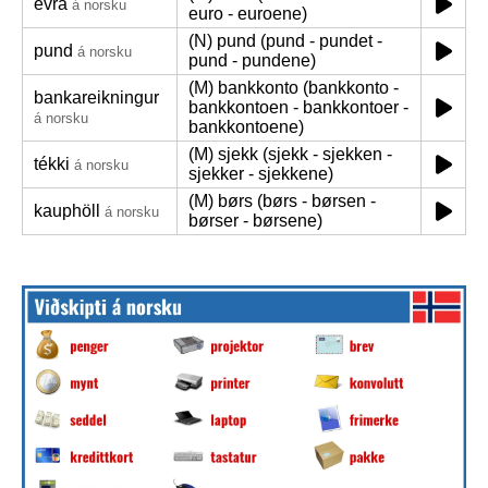
evra
á norsku
euro - euroene)
(N) pund (pund - pundet -
pund
á norsku
pund - pundene)
(M) bankkonto (bankkonto -
bankareikningur
bankkontoen - bankkontoer -
á norsku
bankkontoene)
(M) sjekk (sjekk - sjekken -
tékki
á norsku
sjekker - sjekkene)
(M) børs (børs - børsen -
kauphöll
á norsku
børser - børsene)