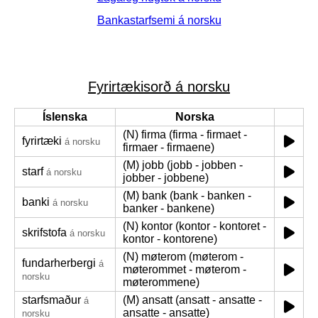
Bankastarfsemi á norsku
Fyrirtækisorð á norsku
Íslenska
Norska
(N) firma (firma - firmaet -
fyrirtæki
á norsku
firmaer - firmaene)
(M) jobb (jobb - jobben -
starf
á norsku
jobber - jobbene)
(M) bank (bank - banken -
banki
á norsku
banker - bankene)
(N) kontor (kontor - kontoret -
skrifstofa
á norsku
kontor - kontorene)
(N) møterom (møterom -
fundarherbergi
á
møterommet - møterom -
norsku
møterommene)
starfsmaður
(M) ansatt (ansatt - ansatte -
á
ansatte - ansatte)
norsku