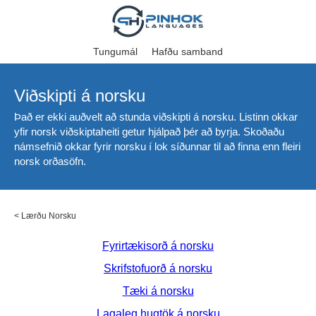
Tungumál
Hafðu samband
Viðskipti á norsku
Það er ekki auðvelt að stunda viðskipti á norsku. Listinn okkar
yfir norsk viðskiptaheiti getur hjálpað þér að byrja. Skoðaðu
námsefnið okkar fyrir norsku í lok síðunnar til að finna enn fleiri
norsk orðasöfn.
<
Lærðu Norsku
Fyrirtækisorð á norsku
Skrifstofuorð á norsku
Tæki á norsku
Lagaleg hugtök á norsku