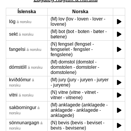
Íslenska
Norska
(M) lov (lov - loven - lover -
lög
á norsku
lovene)
(M) bot (bot - boten - bøter -
sekt
á norsku
bøtene)
(N) fengsel (fengsel -
fangelsi
fengselet - fengsler -
á norsku
fengslene)
(M) domstol (domstol -
dómstóll
domstolen - domstoler -
á norsku
domstolene)
kviðdómur
(M) jury (jury - juryen - juryer
á
- juryene)
norsku
(N) vitne (vitne - vitnet -
vitni
á norsku
vitner - vitnene)
(M) anklagede (anklagede -
sakborningur
á
anklagede - anklagede -
norsku
anklagede)
sönnunargagn
(N) bevis (bevis - beviset -
á
bevis - bevisene)
norsku