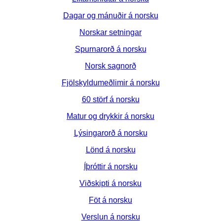
Dagar og mánuðir á norsku
Norskar setningar
Spurnarorð á norsku
Norsk sagnorð
Fjölskyldumeðlimir á norsku
60 störf á norsku
Matur og drykkir á norsku
Lýsingarorð á norsku
Lönd á norsku
Íþróttir á norsku
Viðskipti á norsku
Föt á norsku
Verslun á norsku