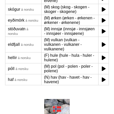
elvene)
(M) skog (skog - skogen -
skógur
á norsku
skoger - skogene)
(M) ørken (ørken - ørkenen -
eyðimörk
á norsku
ørkener - ørkenene)
stöðuvatn
(M) innsjø (innsjø - innsjøen
á
- innsjøer - innsjøene)
norsku
(M) vulkan (vulkan -
eldfjall
vulkanen - vulkaner -
á norsku
vulkanene)
(F) hule (hule - hula - huler -
hellir
á norsku
hulene)
(M) pol (pol - polen - poler -
póll
á norsku
polene)
(N) hav (hav - havet - hav -
haf
á norsku
havene)