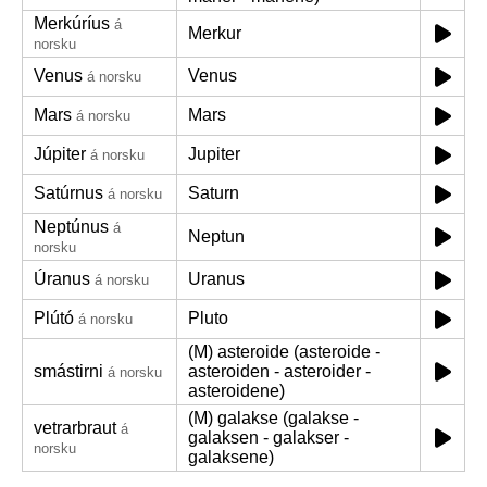
Merkúríus
á
Merkur
norsku
Venus
Venus
á norsku
Mars
Mars
á norsku
Júpiter
Jupiter
á norsku
Satúrnus
Saturn
á norsku
Neptúnus
á
Neptun
norsku
Úranus
Uranus
á norsku
Plútó
Pluto
á norsku
(M) asteroide (asteroide -
smástirni
asteroiden - asteroider -
á norsku
asteroidene)
(M) galakse (galakse -
vetrarbraut
á
galaksen - galakser -
norsku
galaksene)