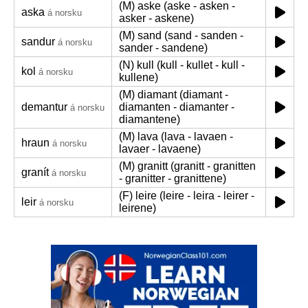
(M) aske (aske - asken -
aska
á norsku
asker - askene)
(M) sand (sand - sanden -
sandur
á norsku
sander - sandene)
(N) kull (kull - kullet - kull -
kol
á norsku
kullene)
(M) diamant (diamant -
demantur
diamanten - diamanter -
á norsku
diamantene)
(M) lava (lava - lavaen -
hraun
á norsku
lavaer - lavaene)
(M) granitt (granitt - granitten
granít
á norsku
- granitter - granittene)
(F) leire (leire - leira - leirer -
leir
á norsku
leirene)