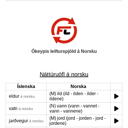
Ókeypis leifturspjöld á Norsku
Náttúruöfl á norsku
Íslenska
Norska
(M) ild (ild - ilden - ilder -
eldur
á norsku
ildene)
(N) vann (vann - vannet -
vatn
á norsku
vann - vannene)
(M) jord (jord - jorden - jord -
jarðvegur
á norsku
jordene)