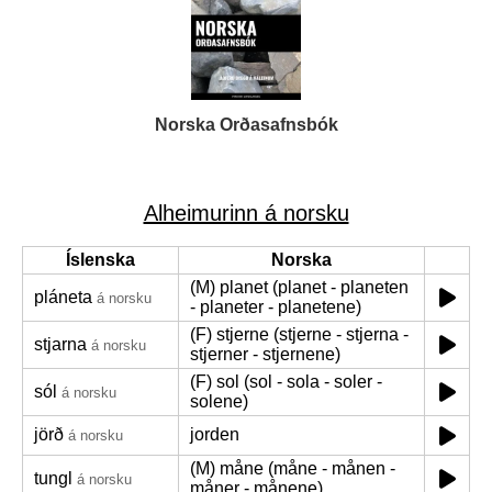
Norska Orðasafnsbók
Alheimurinn á norsku
Íslenska
Norska
(M) planet (planet - planeten
pláneta
á norsku
- planeter - planetene)
(F) stjerne (stjerne - stjerna -
stjarna
á norsku
stjerner - stjernene)
(F) sol (sol - sola - soler -
sól
á norsku
solene)
jörð
jorden
á norsku
(M) måne (måne - månen -
tungl
á norsku
måner - månene)