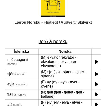
Lærðu Norsku - Fljótlegt / Auðvelt / Skilvirkt
Jörð á norsku
Íslenska
Norska
(M) ekvator (ekvator -
miðbaugur
á
ekvatoren - ekvatorer -
norsku
ekvatorene)
(M) sjø (sjø - sjøen - sjøer -
sjór
á norsku
sjøene)
(F) øy (øy - øya - øyer -
eyja
á norsku
øyene)
(N) fjell (fjell - fjellet - fjell -
fjall
á norsku
fjellene)
(F) elv (elv - elva - elver -
á
á norsku