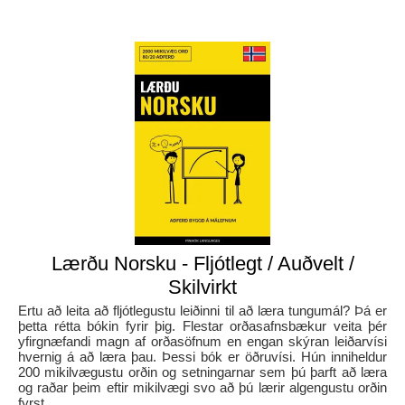
Lærðu Norsku - Fljótlegt / Auðvelt /
Skilvirkt
Ertu að leita að fljótlegustu leiðinni til að læra tungumál? Þá er
þetta rétta bókin fyrir þig. Flestar orðasafnsbækur veita þér
yfirgnæfandi magn af orðasöfnum en engan skýran leiðarvísi
hvernig á að læra þau. Þessi bók er öðruvísi. Hún inniheldur
200 mikilvægustu orðin og setningarnar sem þú þarft að læra
og raðar þeim eftir mikilvægi svo að þú lærir algengustu orðin
fyrst.