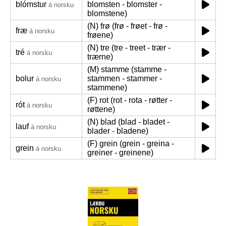
blómstur
blomsten - blomster -
á norsku
blomstene)
(N) frø (frø - frøet - frø -
fræ
á norsku
frøene)
(N) tre (tre - treet - trær -
tré
á norsku
trærne)
(M) stamme (stamme -
bolur
stammen - stammer -
á norsku
stammene)
(F) rot (rot - rota - røtter -
rót
á norsku
røttene)
(N) blad (blad - bladet -
lauf
á norsku
blader - bladene)
(F) grein (grein - greina -
grein
á norsku
greiner - greinene)