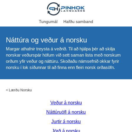
Tungumál
Hafðu samband
Náttúra og veður á norsku
Margar athafnir treysta á veðrið. Til að hjálpa þér að skilja
norskar veðurspár höfum við sett saman lista með norskum
orðum yfir veður og náttúru. Skoðaðu námsefnið okkar fyrir
norsku í lok síðunnar til að finna enn fleiri norsk orðasöfn.
<
Lærðu Norsku
Veður á norsku
Náttúruöfl á norsku
Jurtir á norsku
Jörð á norsku