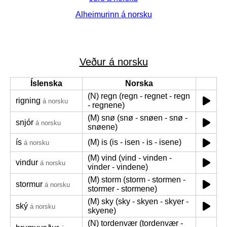
Alheimurinn á norsku
Veður á norsku
Íslenska
Norska
(N) regn (regn - regnet - regn
rigning
á norsku
- regnene)
(M) snø (snø - snøen - snø -
snjór
á norsku
snøene)
ís
(M) is (is - isen - is - isene)
á norsku
(M) vind (vind - vinden -
vindur
á norsku
vinder - vindene)
(M) storm (storm - stormen -
stormur
á norsku
stormer - stormene)
(M) sky (sky - skyen - skyer -
ský
á norsku
skyene)
(N) tordenvær (tordenvær -