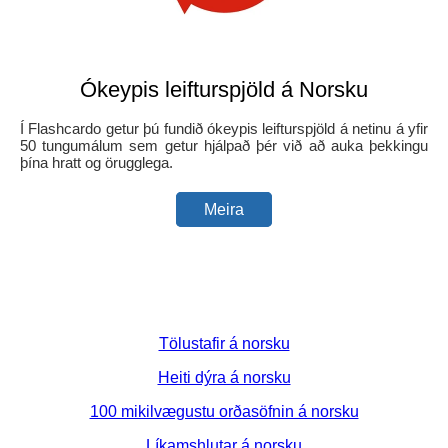
Ókeypis leifturspjöld á Norsku
Í Flashcardo getur þú fundið ókeypis leifturspjöld á netinu á yfir
50 tungumálum sem getur hjálpað þér við að auka þekkingu
þína hratt og örugglega.
Meira
Tölustafir á norsku
Heiti dýra á norsku
100 mikilvægustu orðasöfnin á norsku
Líkamshlutar á norsku