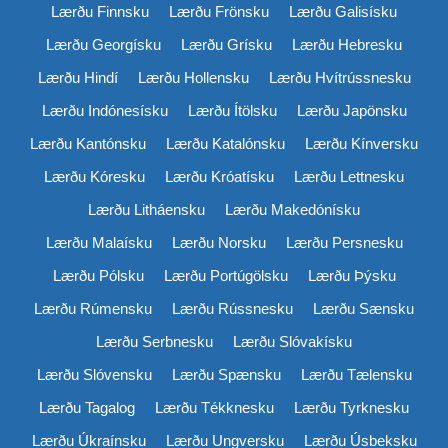
Lærðu Finnsku
Lærðu Frönsku
Lærðu Galisísku
Lærðu Georgísku
Lærðu Grísku
Lærðu Hebresku
Lærðu Hindí
Lærðu Hollensku
Lærðu Hvítrússnesku
Lærðu Indónesísku
Lærðu Ítölsku
Lærðu Japönsku
Lærðu Kantónsku
Lærðu Katalónsku
Lærðu Kínversku
Lærðu Kóresku
Lærðu Króatísku
Lærðu Lettnesku
Lærðu Litháensku
Lærðu Makedónísku
Lærðu Malaísku
Lærðu Norsku
Lærðu Persnesku
Lærðu Pólsku
Lærðu Portúgölsku
Lærðu Þýsku
Lærðu Rúmensku
Lærðu Rússnesku
Lærðu Sænsku
Lærðu Serbnesku
Lærðu Slóvakísku
Lærðu Slóvensku
Lærðu Spænsku
Lærðu Tælensku
Lærðu Tagalog
Lærðu Tékknesku
Lærðu Tyrknesku
Lærðu Úkraínsku
Lærðu Ungversku
Lærðu Úsbeksku