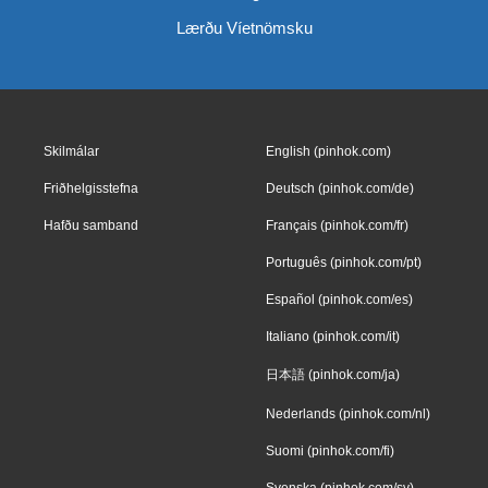
Lærðu Víetnömsku
Skilmálar
English (pinhok.com)
Friðhelgisstefna
Deutsch (pinhok.com/de)
Hafðu samband
Français (pinhok.com/fr)
Português (pinhok.com/pt)
Español (pinhok.com/es)
Italiano (pinhok.com/it)
日本語 (pinhok.com/ja)
Nederlands (pinhok.com/nl)
Suomi (pinhok.com/fi)
Svenska (pinhok.com/sv)