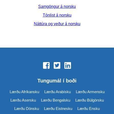
Samgöngur á norsku
Tónlist á norsku
Náttúra og veður á norsku
Tungumál í boði
Lærðu Afríkansku
Lærðu Arabísku
Lærðu Armensku
Lærðu Asersku
Lærðu Bengalsku
Lærðu Búlgörsku
Lærðu Dönsku
Lærðu Eistnesku
Lærðu Ensku