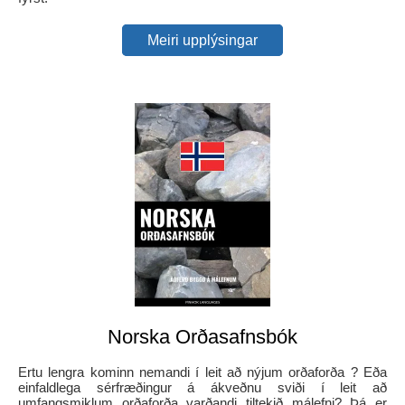
Meiri upplýsingar
Norska Orðasafnsbók
Ertu lengra kominn nemandi í leit að nýjum orðaforða ? Eða
einfaldlega sérfræðingur á ákveðnu sviði í leit að
umfangsmiklum orðaforða varðandi tiltekið málefni? Þá er