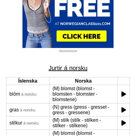
Advertisement
Jurtir á norsku
Íslenska
Norska
(M) blomst (blomst -
blóm
blomsten - blomster -
á norsku
blomstene)
(N) gress (gress - gresset -
gras
á norsku
gress - gressene)
(M) stilk (stilk - stilken -
stilkur
á norsku
stilker - stilkene)
(M) blomst (blomst -