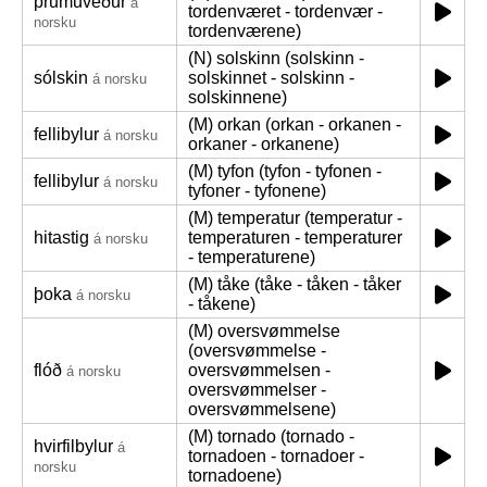
þrumuveður
á
tordenværet - tordenvær -
norsku
tordenværene)
(N) solskinn (solskinn -
sólskin
solskinnet - solskinn -
á norsku
solskinnene)
(M) orkan (orkan - orkanen -
fellibylur
á norsku
orkaner - orkanene)
(M) tyfon (tyfon - tyfonen -
fellibylur
á norsku
tyfoner - tyfonene)
(M) temperatur (temperatur -
hitastig
temperaturen - temperaturer
á norsku
- temperaturene)
(M) tåke (tåke - tåken - tåker
þoka
á norsku
- tåkene)
(M) oversvømmelse
(oversvømmelse -
flóð
oversvømmelsen -
á norsku
oversvømmelser -
oversvømmelsene)
(M) tornado (tornado -
hvirfilbylur
á
tornadoen - tornadoer -
norsku
tornadoene)