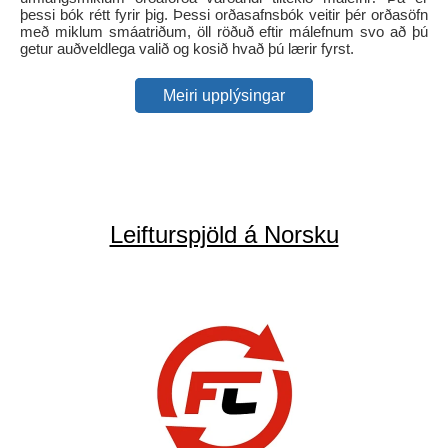
þessi bók rétt fyrir þig. Þessi orðasafnsbók veitir þér orðasöfn
með miklum smáatriðum, öll röðuð eftir málefnum svo að þú
getur auðveldlega valið og kosið hvað þú lærir fyrst.
Meiri upplýsingar
Leifturspjöld á Norsku