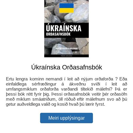
Úkraínska Orðasafnsbók
Ertu lengra kominn nemandi í leit að nýjum orðaforða ? Eða
einfaldlega sérfræðingur á ákveðnu sviði í leit að
umfangsmiklum orðaforða varðandi tiltekið málefni? Þá er
þessi bók rétt fyrir þig. Þessi orðasafnsbók veitir þér orðasöfn
með miklum smáatriðum, öll röðuð eftir málefnum svo að þú
getur auðveldlega valið og kosið hvað þú lærir fyrst.
Meiri upplýsingar