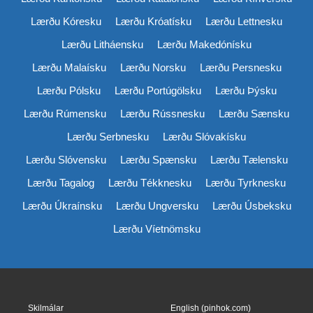
Lærðu Kóresku
Lærðu Króatísku
Lærðu Lettnesku
Lærðu Litháensku
Lærðu Makedónísku
Lærðu Malaísku
Lærðu Norsku
Lærðu Persnesku
Lærðu Pólsku
Lærðu Portúgölsku
Lærðu Þýsku
Lærðu Rúmensku
Lærðu Rússnesku
Lærðu Sænsku
Lærðu Serbnesku
Lærðu Slóvakísku
Lærðu Slóvensku
Lærðu Spænsku
Lærðu Tælensku
Lærðu Tagalog
Lærðu Tékknesku
Lærðu Tyrknesku
Lærðu Úkraínsku
Lærðu Ungversku
Lærðu Úsbeksku
Lærðu Víetnömsku
Skilmálar
English (pinhok.com)