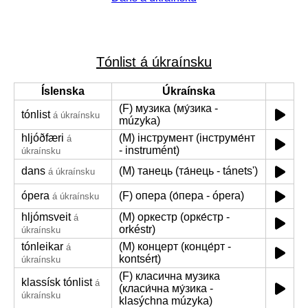
Tónlist á úkraínsku
Íslenska
Úkraínska
(F) музика (му́зика -
tónlist
á úkraínsku
múzyka)
hljóðfæri
(M) інструмент (інструме́нт
á
- instrumént)
úkraínsku
dans
(M) танець (та́нець - tánetsʹ)
á úkraínsku
ópera
(F) опера (о́пера - ópera)
á úkraínsku
hljómsveit
(M) оркестр (орке́стр -
á
orkéstr)
úkraínsku
tónleikar
(M) концерт (конце́рт -
á
kontsért)
úkraínsku
(F) класична музика
klassísk tónlist
á
(класи́чна му́зика -
úkraínsku
klasýchna múzyka)