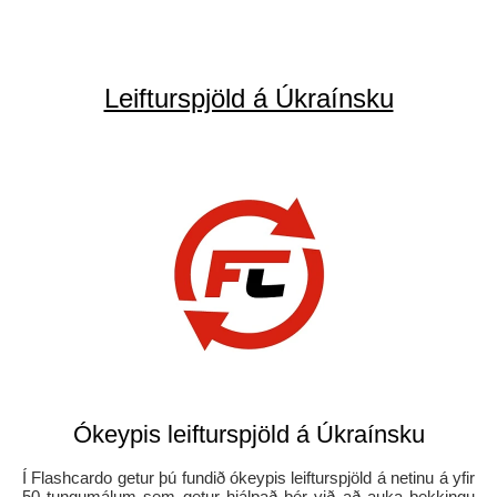
Leifturspjöld á Úkraínsku
Ókeypis leifturspjöld á Úkraínsku
Í Flashcardo getur þú fundið ókeypis leifturspjöld á netinu á yfir
50 tungumálum sem getur hjálpað þér við að auka þekkingu