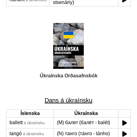
stsenáriy)
Úkraínska Orðasafnsbók
Dans á úkraínsku
Íslenska
Úkraínska
ballett
(M) балет (бале́т - balét)
á úkraínsku
tangó
(N) танго (та́нго - tánho)
á úkraínsku