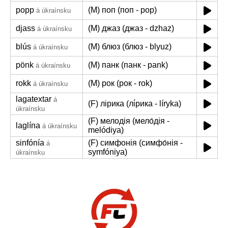
popp
(M) поп (поп - pop)
á úkraínsku
djass
(M) джаз (джаз - dzhaz)
á úkraínsku
blús
(M) блюз (блюз - blyuz)
á úkraínsku
pönk
(M) панк (панк - pank)
á úkraínsku
rokk
(M) рок (рок - rok)
á úkraínsku
lagatextar
á
(F) лірика (лі́рика - líryka)
úkraínsku
(F) мелодія (мело́дія -
laglína
á úkraínsku
melódiya)
sinfónía
(F) симфонія (симфо́нія -
á
symfóniya)
úkraínsku