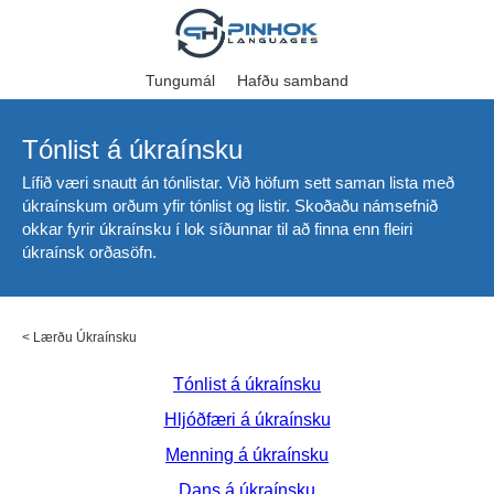
Tungumál
Hafðu samband
Tónlist á úkraínsku
Lífið væri snautt án tónlistar. Við höfum sett saman lista með
úkraínskum orðum yfir tónlist og listir. Skoðaðu námsefnið
okkar fyrir úkraínsku í lok síðunnar til að finna enn fleiri
úkraínsk orðasöfn.
<
Lærðu Úkraínsku
Tónlist á úkraínsku
Hljóðfæri á úkraínsku
Menning á úkraínsku
Dans á úkraínsku