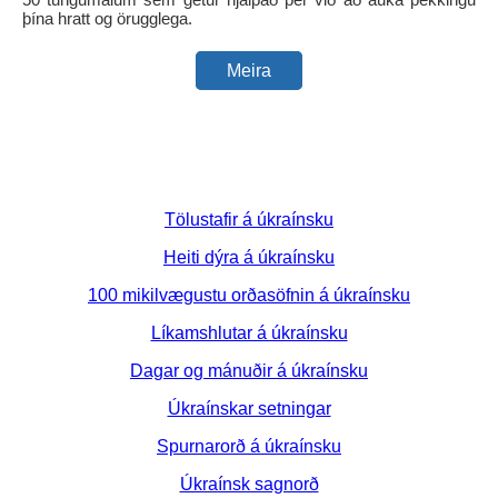
þína hratt og örugglega.
Meira
Tölustafir á úkraínsku
Heiti dýra á úkraínsku
100 mikilvægustu orðasöfnin á úkraínsku
Líkamshlutar á úkraínsku
Dagar og mánuðir á úkraínsku
Úkraínskar setningar
Spurnarorð á úkraínsku
Úkraínsk sagnorð