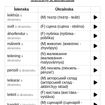
Íslenska
Úkraínska
leikhús
á
(M) театр (теа́тр - teátr)
úkraínsku
svið
(F) сцена (сце́на - stséna)
á úkraínsku
áhorfendur
(F) публіка (пу́бліка -
á
públika)
úkraínsku
málverk
(M) живопис (живо́пис -
á
zhyvópys)
úkraínsku
(N) малювання
teikning
á
(малюва́ння -
úkraínsku
malyuvánnya)
(M) пензель (пе́нзель -
pensill
á úkraínsku
pénzelʹ)
(M) акторський склад
leikarar
á
(акто́рський склад -
úkraínsku
aktórsʹkyy sklad)
(F) вистава (виста́ва -
leikrit
á úkraínsku
vystáva)
(M) сценарій (сцена́рій -
handrit
á úkraínsku