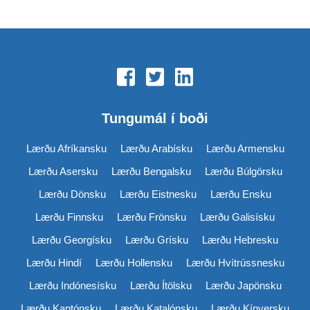
Tungumál í boði
Lærðu Afríkansku
Lærðu Arabísku
Lærðu Armensku
Lærðu Asersku
Lærðu Bengalsku
Lærðu Búlgörsku
Lærðu Dönsku
Lærðu Eistnesku
Lærðu Ensku
Lærðu Finnsku
Lærðu Frönsku
Lærðu Galisísku
Lærðu Georgísku
Lærðu Grísku
Lærðu Hebresku
Lærðu Hindí
Lærðu Hollensku
Lærðu Hvítrússnesku
Lærðu Indónesísku
Lærðu Ítölsku
Lærðu Japönsku
Lærðu Kantónsku
Lærðu Katalónsku
Lærðu Kínversku