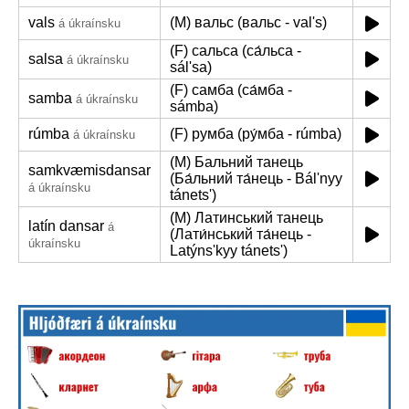
vals
(M) вальс (вальс - valʹs)
á úkraínsku
(F) сальса (са́льса -
salsa
á úkraínsku
sálʹsa)
(F) самба (са́мба -
samba
á úkraínsku
sámba)
rúmba
(F) румба (ру́мба - rúmba)
á úkraínsku
(M) Бальний танець
samkvæmisdansar
(Ба́льний та́нець - Bálʹnyy
á úkraínsku
tánetsʹ)
(M) Латинський танець
latín dansar
á
(Лати́нський та́нець -
úkraínsku
Latýnsʹkyy tánetsʹ)