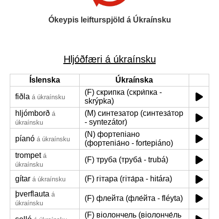
Ókeypis leifturspjöld á Úkraínsku
Hljóðfæri á úkraínsku
Íslenska
Úkraínska
(F) скрипка (скри́пка -
fiðla
á úkraínsku
skrýpka)
hljómborð
(M) синтезатор (синтеза́тор
á
- syntezátor)
úkraínsku
(N) фортепіано
píanó
á úkraínsku
(фортепіа́но - fortepiáno)
trompet
á
(F) труба (труба́ - trubá)
úkraínsku
gítar
(F) гітара (гіта́ра - hitára)
á úkraínsku
þverflauta
á
(F) флейта (фле́йта - fléyta)
úkraínsku
(F) віолончель (віолонче́ль