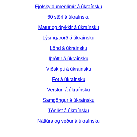
Fjölskyldumeðlimir á úkraínsku
60 störf á úkraínsku
Matur og drykkir á úkraínsku
Lýsingarorð á úkraínsku
Lönd á úkraínsku
Íþróttir á úkraínsku
Viðskipti á úkraínsku
Föt á úkraínsku
Verslun á úkraínsku
Samgöngur á úkraínsku
Tónlist á úkraínsku
Náttúra og veður á úkraínsku