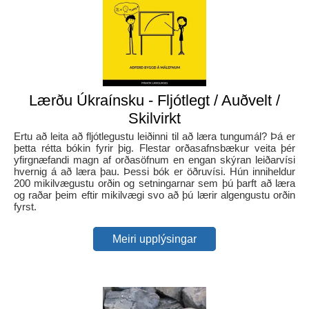
Lærðu Úkraínsku - Fljótlegt / Auðvelt /
Skilvirkt
Ertu að leita að fljótlegustu leiðinni til að læra tungumál? Þá er
þetta rétta bókin fyrir þig. Flestar orðasafnsbækur veita þér
yfirgnæfandi magn af orðasöfnum en engan skýran leiðarvísi
hvernig á að læra þau. Þessi bók er öðruvísi. Hún inniheldur
200 mikilvægustu orðin og setningarnar sem þú þarft að læra
og raðar þeim eftir mikilvægi svo að þú lærir algengustu orðin
fyrst.
Meiri upplýsingar