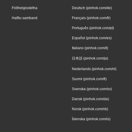
Friðhelgisstefna
Deutsch (pinhok.com/de)
Hafðu samband
Français (pinhok.com/fr)
Português (pinhok.com/pt)
Español (pinhok.com/es)
Italiano (pinhok.com/it)
日本語 (pinhok.com/ja)
Nederlands (pinhok.com/nl)
Suomi (pinhok.com/fi)
Svenska (pinhok.com/sv)
Dansk (pinhok.com/da)
Norsk (pinhok.com/nb)
Íslenska (pinhok.com/is)