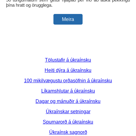
þína hratt og örugglega.
Meira
Tölustafir á úkraínsku
Heiti dýra á úkraínsku
100 mikilvægustu orðasöfnin á úkraínsku
Líkamshlutar á úkraínsku
Dagar og mánuðir á úkraínsku
Úkraínskar setningar
Spurnarorð á úkraínsku
Úkraínsk sagnorð