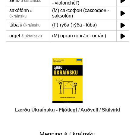
selló
á úkraínsku
- violonchélʹ)
saxófónn
(M) саксофон (саксофо́н -
á
saksofón)
úkraínsku
túba
(F) туба (ту́ба - túba)
á úkraínsku
orgel
(M) орган (орга́н - orhán)
á úkraínsku
Lærðu Úkraínsku - Fljótlegt / Auðvelt / Skilvirkt
Menning á úkraínsku