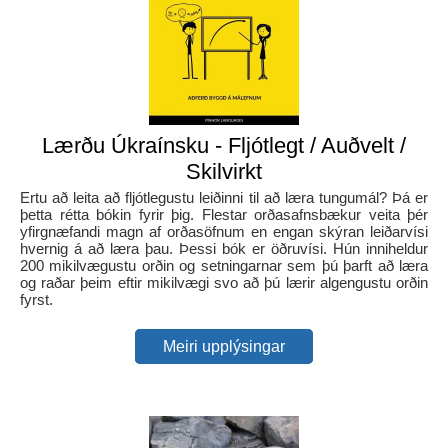
Lærðu Úkraínsku - Fljótlegt / Auðvelt /
Skilvirkt
Ertu að leita að fljótlegustu leiðinni til að læra tungumál? Þá er
þetta rétta bókin fyrir þig. Flestar orðasafnsbækur veita þér
yfirgnæfandi magn af orðasöfnum en engan skýran leiðarvísi
hvernig á að læra þau. Þessi bók er öðruvísi. Hún inniheldur
200 mikilvægustu orðin og setningarnar sem þú þarft að læra
og raðar þeim eftir mikilvægi svo að þú lærir algengustu orðin
fyrst.
Meiri upplýsingar