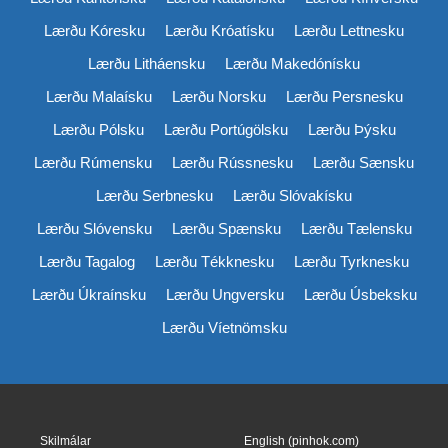
Lærðu Kóresku
Lærðu Króatísku
Lærðu Lettnesku
Lærðu Litháensku
Lærðu Makedónísku
Lærðu Malaísku
Lærðu Norsku
Lærðu Persnesku
Lærðu Pólsku
Lærðu Portúgölsku
Lærðu Þýsku
Lærðu Rúmensku
Lærðu Rússnesku
Lærðu Sænsku
Lærðu Serbnesku
Lærðu Slóvakísku
Lærðu Slóvensku
Lærðu Spænsku
Lærðu Tælensku
Lærðu Tagalog
Lærðu Tékknesku
Lærðu Tyrknesku
Lærðu Úkraínsku
Lærðu Ungversku
Lærðu Úsbeksku
Lærðu Víetnömsku
Skilmálar
English (pinhok.com)