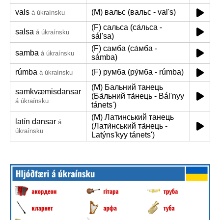
vals
(M) вальс (вальс - valʹs)
á úkraínsku
(F) сальса (са́льса -
salsa
á úkraínsku
sálʹsa)
(F) самба (са́мба -
samba
á úkraínsku
sámba)
rúmba
(F) румба (ру́мба - rúmba)
á úkraínsku
(M) Бальний танець
samkvæmisdansar
(Ба́льний та́нець - Bálʹnyy
á úkraínsku
tánetsʹ)
(M) Латинський танець
latín dansar
á
(Лати́нський та́нець -
úkraínsku
Latýnsʹkyy tánetsʹ)