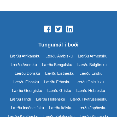
Tungumál í boði
Lærðu Afríkansku
Lærðu Arabísku
Lærðu Armensku
Lærðu Asersku
Lærðu Bengalsku
Lærðu Búlgörsku
Lærðu Dönsku
Lærðu Eistnesku
Lærðu Ensku
Lærðu Finnsku
Lærðu Frönsku
Lærðu Galisísku
Lærðu Georgísku
Lærðu Grísku
Lærðu Hebresku
Lærðu Hindí
Lærðu Hollensku
Lærðu Hvítrússnesku
Lærðu Indónesísku
Lærðu Ítölsku
Lærðu Japönsku
Lærðu Kantónsku
Lærðu Katalónsku
Lærðu Kínversku