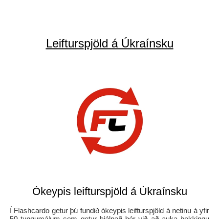
Leifturspjöld á Úkraínsku
Ókeypis leifturspjöld á Úkraínsku
Í Flashcardo getur þú fundið ókeypis leifturspjöld á netinu á yfir
50 tungumálum sem getur hjálpað þér við að auka þekkingu