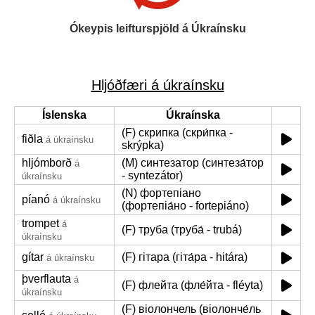
Ókeypis leifturspjöld á Úkraínsku
Hljóðfæri á úkraínsku
Íslenska
Úkraínska
(F) скрипка (скри́пка -
fiðla
á úkraínsku
skrýpka)
hljómborð
(M) синтезатор (синтеза́тор
á
- syntezátor)
úkraínsku
(N) фортепіано
píanó
á úkraínsku
(фортепіа́но - fortepiáno)
trompet
á
(F) труба (труба́ - trubá)
úkraínsku
gítar
(F) гітара (гіта́ра - hitára)
á úkraínsku
þverflauta
á
(F) флейта (фле́йта - fléyta)
úkraínsku
(F) віолончель (віолонче́ль