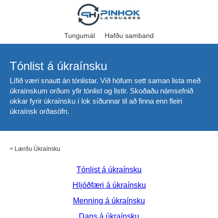
Tungumál
Hafðu samband
Tónlist á úkraínsku
Lífið væri snautt án tónlistar. Við höfum sett saman lista með
úkraínskum orðum yfir tónlist og listir. Skoðaðu námsefnið
okkar fyrir úkraínsku í lok síðunnar til að finna enn fleiri
úkraínsk orðasöfn.
<
Lærðu Úkraínsku
Tónlist á úkraínsku
Hljóðfæri á úkraínsku
Menning á úkraínsku
Dans á úkraínsku