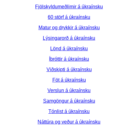
Fjölskyldumeðlimir á úkraínsku
60 störf á úkraínsku
Matur og drykkir á úkraínsku
Lýsingarorð á úkraínsku
Lönd á úkraínsku
Íþróttir á úkraínsku
Viðskipti á úkraínsku
Föt á úkraínsku
Verslun á úkraínsku
Samgöngur á úkraínsku
Tónlist á úkraínsku
Náttúra og veður á úkraínsku