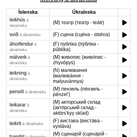
Íslenska
Úkraínska
leikhús
á
(M) театр (теа́тр - teátr)
úkraínsku
svið
(F) сцена (сце́на - stséna)
á úkraínsku
áhorfendur
(F) публіка (пу́бліка -
á
públika)
úkraínsku
málverk
(M) живопис (живо́пис -
á
zhyvópys)
úkraínsku
(N) малювання
teikning
á
(малюва́ння -
úkraínsku
malyuvánnya)
(M) пензель (пе́нзель -
pensill
á úkraínsku
pénzelʹ)
(M) акторський склад
leikarar
á
(акто́рський склад -
úkraínsku
aktórsʹkyy sklad)
(F) вистава (виста́ва -
leikrit
á úkraínsku
vystáva)
(M) сценарій (сцена́рій -
handrit
á úkraínsku