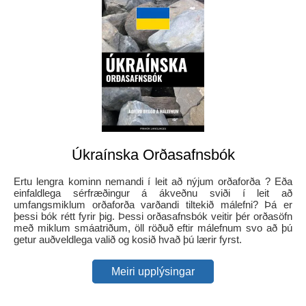
Úkraínska Orðasafnsbók
Ertu lengra kominn nemandi í leit að nýjum orðaforða ? Eða
einfaldlega sérfræðingur á ákveðnu sviði í leit að
umfangsmiklum orðaforða varðandi tiltekið málefni? Þá er
þessi bók rétt fyrir þig. Þessi orðasafnsbók veitir þér orðasöfn
með miklum smáatriðum, öll röðuð eftir málefnum svo að þú
getur auðveldlega valið og kosið hvað þú lærir fyrst.
Meiri upplýsingar