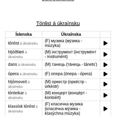
Tónlist á úkraínsku
Íslenska
Úkraínska
(F) музика (му́зика -
tónlist
á úkraínsku
múzyka)
hljóðfæri
(M) інструмент (інструме́нт
á
- instrumént)
úkraínsku
dans
(M) танець (та́нець - tánetsʹ)
á úkraínsku
ópera
(F) опера (о́пера - ópera)
á úkraínsku
hljómsveit
(M) оркестр (орке́стр -
á
orkéstr)
úkraínsku
tónleikar
(M) концерт (конце́рт -
á
kontsért)
úkraínsku
(F) класична музика
klassísk tónlist
á
(класи́чна му́зика -
úkraínsku
klasýchna múzyka)