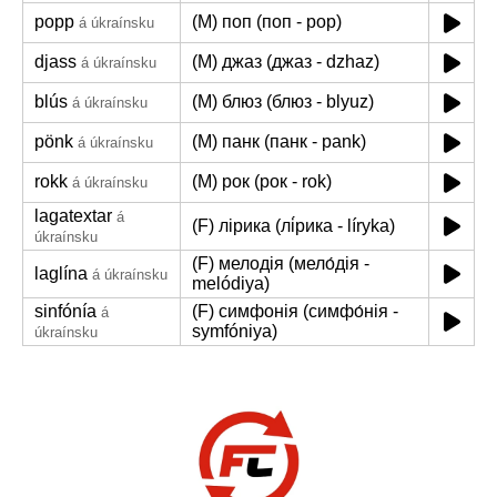
popp
(M) поп (поп - pop)
á úkraínsku
djass
(M) джаз (джаз - dzhaz)
á úkraínsku
blús
(M) блюз (блюз - blyuz)
á úkraínsku
pönk
(M) панк (панк - pank)
á úkraínsku
rokk
(M) рок (рок - rok)
á úkraínsku
lagatextar
á
(F) лірика (лі́рика - líryka)
úkraínsku
(F) мелодія (мело́дія -
laglína
á úkraínsku
melódiya)
sinfónía
(F) симфонія (симфо́нія -
á
symfóniya)
úkraínsku