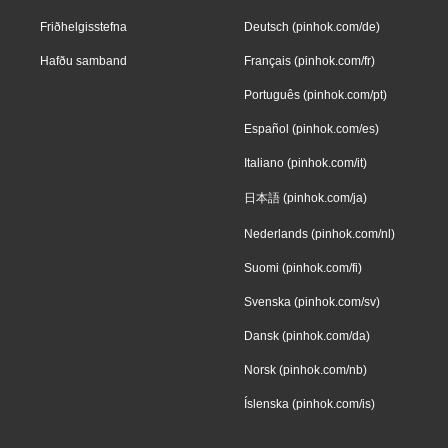
Friðhelgisstefna
Deutsch (pinhok.com/de)
Hafðu samband
Français (pinhok.com/fr)
Português (pinhok.com/pt)
Español (pinhok.com/es)
Italiano (pinhok.com/it)
日本語 (pinhok.com/ja)
Nederlands (pinhok.com/nl)
Suomi (pinhok.com/fi)
Svenska (pinhok.com/sv)
Dansk (pinhok.com/da)
Norsk (pinhok.com/nb)
Íslenska (pinhok.com/is)