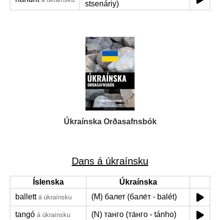
stsenáriy)
Úkraínska Orðasafnsbók
Dans á úkraínsku
Íslenska
Úkraínska
ballett
(M) балет (бале́т - balét)
á úkraínsku
tangó
(N) танго (та́нго - tánho)
á úkraínsku