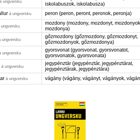
á ungversku
iskolabuszok, iskolabusza)
llur
peron (peron, peront, peronok, peronja)
á ungversku
mozdony (mozdony, mozdonyt, mozdonyok
 ungversku
mozdonya)
gőzmozdony (gőzmozdony, gőzmozdonyt,
á ungversku
gőzmozdonyok, gőzmozdonya)
gyorsvonat (gyorsvonat, gyorsvonatot,
á ungversku
gyorsvonatok, gyorsvonata)
jegypénztár (jegypénztár, jegypénztárat,
á ungversku
jegypénztárak, jegypénztára)
nar
vágány (vágány, vágányt, vágányok, vágá
á ungversku