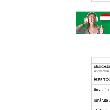
strætóst
ungversku
lestarstö
tímatafla
smárúta