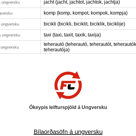
jacht (jacht, jachtot, jachtok, jachtja)
á ungversku
komp (komp, kompot, kompok, kompja)
gversku
bicikli (bicikli, biciklit, biciklik, biciklije)
 ungversku
taxi (taxi, taxit, taxik, taxija)
á ungversku
teherautó (teherautó, teherautót, teherautók
 ungversku
teherautója)
Ókeypis leifturspjöld á Ungversku
Bílaorðasöfn á ungversku