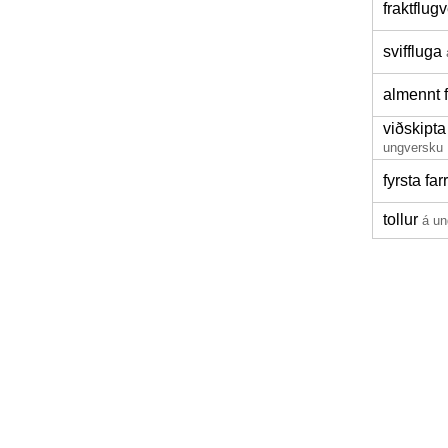
fraktflugv
sviffluga
almennt 
viðskipta
ungversku
fyrsta far
tollur
á un