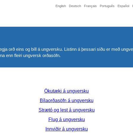
English
Deutsch
Français
Português
Español
að segja orð eins og bíll á ungversku. Listinn á þessari síðu er með u
nna enn fleiri ungversk orðasöfn.
Ökutæki á ungversku
Bílaorðasöfn á ungversku
Strætó og lest á ungversku
Flug á ungversku
Innviðir á ungversku