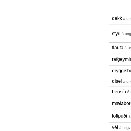
dekk
á un
stýri
á un
flauta
á u
rafgeymi
öryggisbe
dísel
á un
bensín
á 
mælabor
loftpúði
á
vél
á ungv