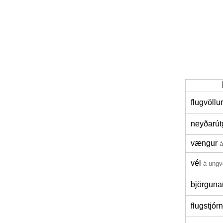
flugvöllur
neyðarút
vængur
á
vél
á ungv
björgunar
flugstjórn