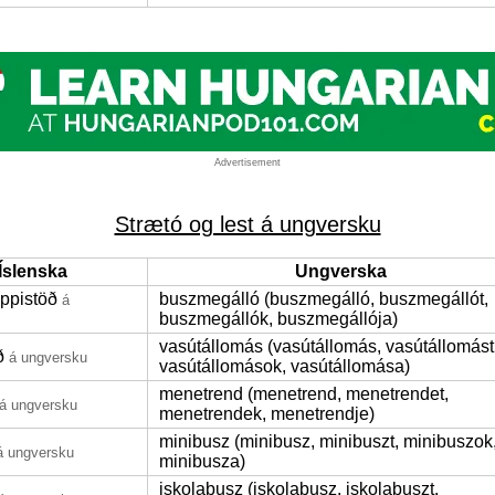
Advertisement
Strætó og lest á ungversku
Íslenska
Ungverska
oppistöð
buszmegálló (buszmegálló, buszmegállót,
á
buszmegállók, buszmegállója)
vasútállomás (vasútállomás, vasútállomást
ð
á ungversku
vasútállomások, vasútállomása)
menetrend (menetrend, menetrendet,
á ungversku
menetrendek, menetrendje)
minibusz (minibusz, minibuszt, minibuszok
á ungversku
minibusza)
iskolabusz (iskolabusz, iskolabuszt,