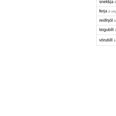
snekkja
ferja
á un
reiðhjól
á
leigubíll
vörubíll
á