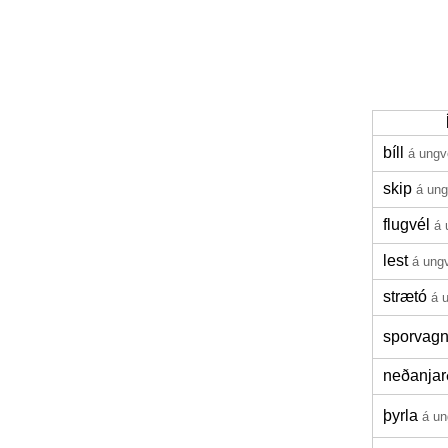
bíll
á ungv
skip
á un
flugvél
á 
lest
á ung
strætó
á 
sporvag
neðanjar
þyrla
á un