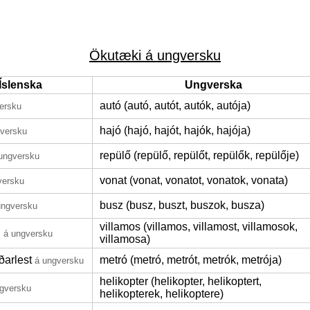
Ökutæki á ungversku
Íslenska
Ungverska
autó (autó, autót, autók, autója)
ersku
hajó (hajó, hajót, hajók, hajója)
gversku
repülő (repülő, repülőt, repülők, repülője)
ungversku
vonat (vonat, vonatot, vonatok, vonata)
versku
busz (busz, buszt, buszok, busza)
ungversku
villamos (villamos, villamost, villamosok,
n
á ungversku
villamosa)
ðarlest
metró (metró, metrót, metrók, metrója)
á ungversku
helikopter (helikopter, helikoptert,
gversku
helikopterek, helikoptere)