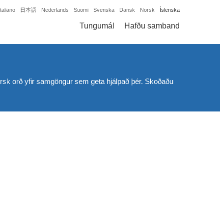
Italiano
日本語
Nederlands
Suomi
Svenska
Dansk
Norsk
Íslenska
Tungumál
Hafðu samband
ngversk orð yfir samgöngur sem geta hjálpað þér. Skoðaðu