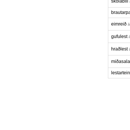
skólabíll
brautarpa
eimreið
á
gufulest
hraðlest
miðasala
lestartei