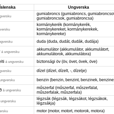
Íslenska
Ungverska
gumiabroncs (gumiabroncs, gumiabroncsot
gversku
gumiabroncsok, gumiabroncsa)
kormánykerék (kormánykerék,
kormánykereket, kormánykerekek,
gversku
kormánykereke)
duda (duda, dudát, dudák, dudája)
ngversku
akkumulátor (akkumulátor, akkumulátort,
r
á ungversku
akkumulátorok, akkumulátora)
lti
biztonsági öv (öv, övet, övek, öve)
á ungversku
dízel (dízel, dízelt, -, dízelje)
gversku
benzin (benzin, benzint, benzinek, benzine
ungversku
műszerfal (műszerfal, műszerfalat,
ð
á ungversku
műszerfalak, műszerfala)
légzsák (légzsák, légzsákot, légzsákok,
 ungversku
légzsákja)
motor (motor, motort, motorok, motora)
ersku