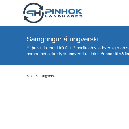
Samgöngur á ungversku
Ef þú vilt komast frá A til B þarftu að vita hvernig á 
námsefnið okkar fyrir ungversku í lok síðunnar til að fi
<
Lærðu Ungversku