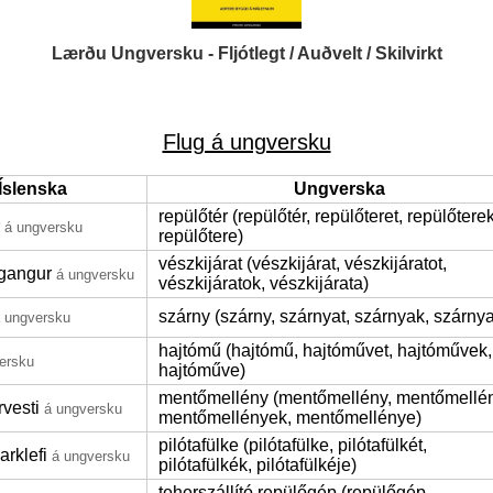
Lærðu Ungversku - Fljótlegt / Auðvelt / Skilvirkt
Flug á ungversku
Íslenska
Ungverska
repülőtér (repülőtér, repülőteret, repülőterek
á ungversku
repülőtere)
vészkijárat (vészkijárat, vészkijáratot,
gangur
á ungversku
vészkijáratok, vészkijárata)
szárny (szárny, szárnyat, szárnyak, szárnya
 ungversku
hajtómű (hajtómű, hajtóművet, hajtóművek,
ersku
hajtóműve)
mentőmellény (mentőmellény, mentőmellén
vesti
á ungversku
mentőmellények, mentőmellénye)
pilótafülke (pilótafülke, pilótafülkét,
arklefi
á ungversku
pilótafülkék, pilótafülkéje)
teherszállító repülőgép (repülőgép,