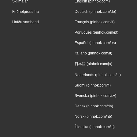
Skilmálar
English (pinhok.com)
Friðhelgisstefna
Deutsch (pinhok.com/de)
Hafðu samband
Français (pinhok.com/fr)
Português (pinhok.com/pt)
Español (pinhok.com/es)
Italiano (pinhok.com/it)
日本語 (pinhok.com/ja)
Nederlands (pinhok.com/nl)
Suomi (pinhok.com/fi)
Svenska (pinhok.com/sv)
Dansk (pinhok.com/da)
Norsk (pinhok.com/nb)
Íslenska (pinhok.com/is)