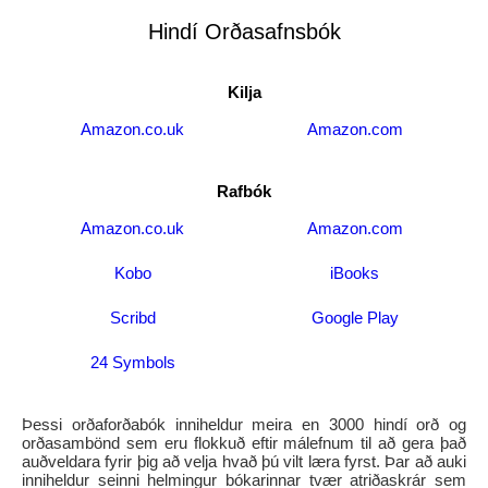
Hindí Orðasafnsbók
Kilja
Amazon.co.uk
Amazon.com
Rafbók
Amazon.co.uk
Amazon.com
Kobo
iBooks
Scribd
Google Play
24 Symbols
Þessi orðaforðabók inniheldur meira en 3000 hindí orð og
orðasambönd sem eru flokkuð eftir málefnum til að gera það
auðveldara fyrir þig að velja hvað þú vilt læra fyrst. Þar að auki
inniheldur seinni helmingur bókarinnar tvær atriðaskrár sem