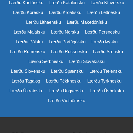
Lærðu Kantónsku
Lærðu Katalónsku
Lærðu Kínversku
Lærðu Kóresku
Lærðu Króatísku
Lærðu Lettnesku
Lærðu Litháensku
Lærðu Makedónísku
Lærðu Malaísku
Lærðu Norsku
Lærðu Persnesku
Lærðu Pólsku
Lærðu Portúgölsku
Lærðu Þýsku
Lærðu Rúmensku
Lærðu Rússnesku
Lærðu Sænsku
Lærðu Serbnesku
Lærðu Slóvakísku
Lærðu Slóvensku
Lærðu Spænsku
Lærðu Tælensku
Lærðu Tagalog
Lærðu Tékknesku
Lærðu Tyrknesku
Lærðu Úkraínsku
Lærðu Ungversku
Lærðu Úsbeksku
Lærðu Víetnömsku