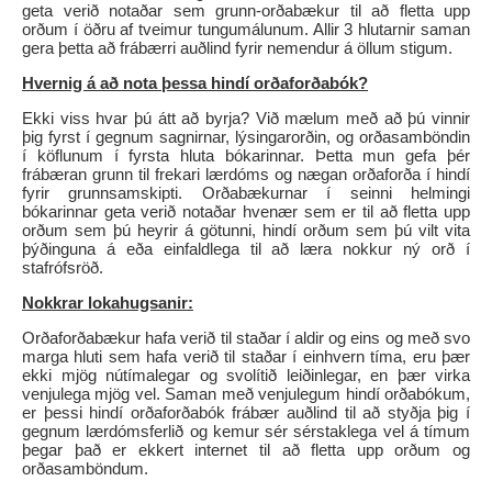
geta verið notaðar sem grunn-orðabækur til að fletta upp
orðum í öðru af tveimur tungumálunum. Allir 3 hlutarnir saman
gera þetta að frábærri auðlind fyrir nemendur á öllum stigum.
Hvernig á að nota þessa hindí orðaforðabók?
Ekki viss hvar þú átt að byrja? Við mælum með að þú vinnir
þig fyrst í gegnum sagnirnar, lýsingarorðin, og orðasamböndin
í köflunum í fyrsta hluta bókarinnar. Þetta mun gefa þér
frábæran grunn til frekari lærdóms og nægan orðaforða í hindí
fyrir grunnsamskipti. Orðabækurnar í seinni helmingi
bókarinnar geta verið notaðar hvenær sem er til að fletta upp
orðum sem þú heyrir á götunni, hindí orðum sem þú vilt vita
þýðinguna á eða einfaldlega til að læra nokkur ný orð í
stafrófsröð.
Nokkrar lokahugsanir:
Orðaforðabækur hafa verið til staðar í aldir og eins og með svo
marga hluti sem hafa verið til staðar í einhvern tíma, eru þær
ekki mjög nútímalegar og svolítið leiðinlegar, en þær virka
venjulega mjög vel. Saman með venjulegum hindí orðabókum,
er þessi hindí orðaforðabók frábær auðlind til að styðja þig í
gegnum lærdómsferlið og kemur sér sérstaklega vel á tímum
þegar það er ekkert internet til að fletta upp orðum og
orðasamböndum.