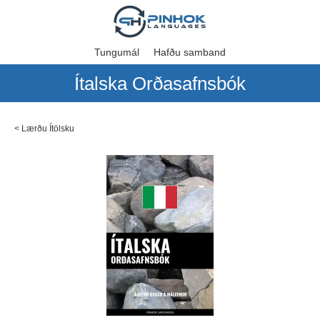
Tungumál
Hafðu samband
Ítalska Orðasafnsbók
<
Lærðu Ítölsku