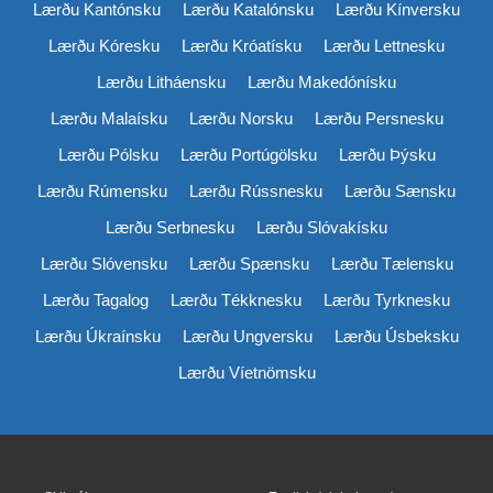
Lærðu Kantónsku
Lærðu Katalónsku
Lærðu Kínversku
Lærðu Kóresku
Lærðu Króatísku
Lærðu Lettnesku
Lærðu Litháensku
Lærðu Makedónísku
Lærðu Malaísku
Lærðu Norsku
Lærðu Persnesku
Lærðu Pólsku
Lærðu Portúgölsku
Lærðu Þýsku
Lærðu Rúmensku
Lærðu Rússnesku
Lærðu Sænsku
Lærðu Serbnesku
Lærðu Slóvakísku
Lærðu Slóvensku
Lærðu Spænsku
Lærðu Tælensku
Lærðu Tagalog
Lærðu Tékknesku
Lærðu Tyrknesku
Lærðu Úkraínsku
Lærðu Ungversku
Lærðu Úsbeksku
Lærðu Víetnömsku