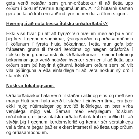
geta verið notaðar sem grunn-orðabækur til að fletta upp
orðum í öðru af tveimur tungumálunum. Allir 3 hlutarnir saman
gera þetta að frábærri auðlind fyrir nemendur á öllum stigum.
Hvernig á að nota þessa ítölsku orðaforðabók?
Ekki viss hvar þú átt að byrja? Við mælum með að þú vinnir
þig fyrst í gegnum sagnirnar, lýsingarorðin, og orðasamböndin
í köflunum í fyrsta hluta bókarinnar. Þetta mun gefa þér
frábæran grunn til frekari lærdóms og nægan orðaforða í
ítölsku fyrir grunnsamskipti. Orðabækurnar í seinni helmingi
bókarinnar geta verið notaðar hvenær sem er til að fletta upp
orðum sem þú heyrir á götunni, ítölskum orðum sem þú vilt
vita þýðinguna á eða einfaldlega til að læra nokkur ný orð í
stafrófsröð.
Nokkrar lokahugsanir:
Orðaforðabækur hafa verið til staðar í aldir og eins og með svo
marga hluti sem hafa verið til staðar í einhvern tíma, eru þær
ekki mjög nútímalegar og svolítið leiðinlegar, en þær virka
venjulega mjög vel. Saman með venjulegum ítölskum
orðabókum, er þessi ítalska orðaforðabók frábær auðlind til að
styðja þig í gegnum lærdómsferlið og kemur sér sérstaklega
vel á tímum þegar það er ekkert internet til að fletta upp orðum
og orðasamböndum.