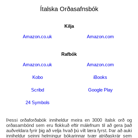
Ítalska Orðasafnsbók
Kilja
Amazon.co.uk
Amazon.com
Rafbók
Amazon.co.uk
Amazon.com
Kobo
iBooks
Scribd
Google Play
24 Symbols
Þessi orðaforðabók inniheldur meira en 3000 ítalsk orð og
orðasambönd sem eru flokkuð eftir málefnum til að gera það
auðveldara fyrir þig að velja hvað þú vilt læra fyrst. Þar að auki
inniheldur seinni helmingur bókarinnar tvær atriðaskrár sem