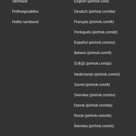
Skilmálar
English (pinhok.com)
Friðhelgisstefna
Deutsch (pinhok.com/de)
Hafðu samband
Français (pinhok.com/fr)
Português (pinhok.com/pt)
Español (pinhok.com/es)
Italiano (pinhok.com/it)
日本語 (pinhok.com/ja)
Nederlands (pinhok.com/nl)
Suomi (pinhok.com/fi)
Svenska (pinhok.com/sv)
Dansk (pinhok.com/da)
Norsk (pinhok.com/nb)
Íslenska (pinhok.com/is)