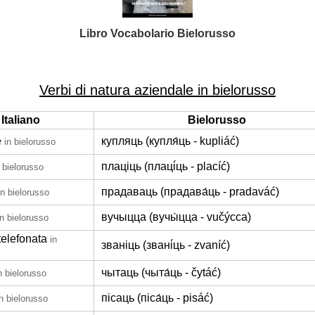
Libro Vocabolario Bielorusso
Verbi di natura aziendale in bielorusso
Italiano
Bielorusso
e
купляць (купля́ць - kupliáć)
in bielorusso
плаціць (плаці́ць - placíć)
n bielorusso
прадаваць (прадава́ць - pradaváć)
in bielorusso
вучыцца (вучы́цца - vučýcca)
in bielorusso
telefonata
in
званіць (звані́ць - zvaníć)
чытаць (чыта́ць - čytáć)
n bielorusso
пісаць (піса́ць - pisáć)
in bielorusso