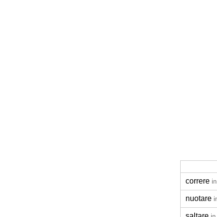
correre
i
nuotare
i
saltare
in