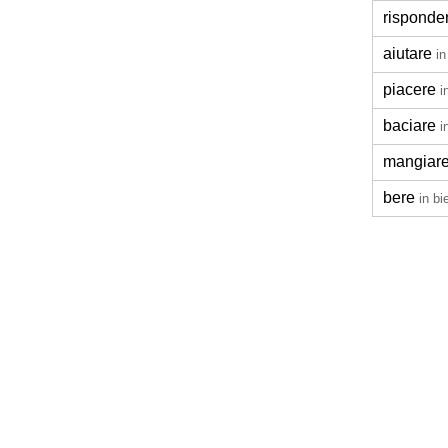
risponde
aiutare
in
piacere
i
baciare
i
mangiar
bere
in bi