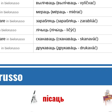
вылічваць (вылі́чваць - vylíčvać)
in bielorusso
мераць (ме́раць - miérać)
in bielorusso
are
зарабляць (зарабля́ць - zarabliáć)
in bielorusso
лічыць (лічы́ць - ličýć)
n bielorusso
are
сканаваць (сканава́ць - skanaváć)
in bielorusso
e
друкаваць (друкава́ць - drukaváć)
in bielorusso