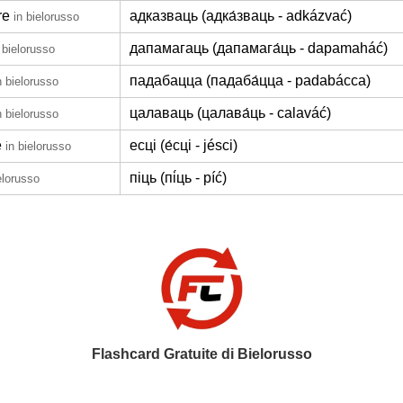
re
адказваць (адка́зваць - adkázvać)
in bielorusso
дапамагаць (дапамага́ць - dapamaháć)
 bielorusso
падабацца (падаба́цца - padabácca)
n bielorusso
цалаваць (цалава́ць - calaváć)
n bielorusso
e
есці (е́сці - jésci)
in bielorusso
піць (пі́ць - píć)
elorusso
Flashcard Gratuite di Bielorusso