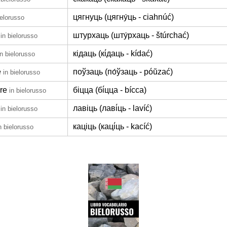
цягнуць (цягну́ць - ciahnúć)
ielorusso
штурхаць (шту́рхаць - štúrchać)
in bielorusso
кідаць (кі́даць - kídać)
in bielorusso
e
поўзаць (по́ўзаць - póŭzać)
in bielorusso
re
біцца (бі́цца - bícca)
in bielorusso
лавіць (лаві́ць - lavíć)
in bielorusso
каціць (каці́ць - kacíć)
n bielorusso