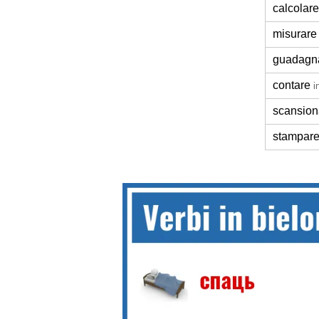
calcolare
misurare
guadagn
contare
i
scansion
stampar