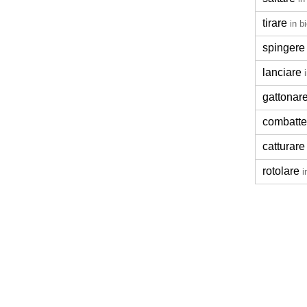
tirare
in b
spingere
lanciare
gattonar
combatte
catturare
rotolare
i