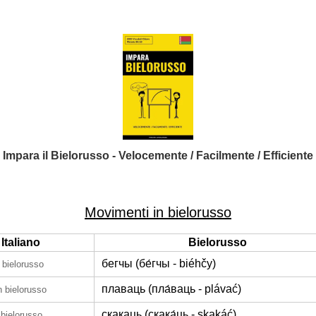
Impara il Bielorusso - Velocemente / Facilmente / Efficiente
Movimenti in bielorusso
Italiano
Bielorusso
бегчы (бе́гчы - biéhčy)
n bielorusso
плаваць (пла́ваць - plávać)
n bielorusso
скакаць (скака́ць - skakáć)
 bielorusso