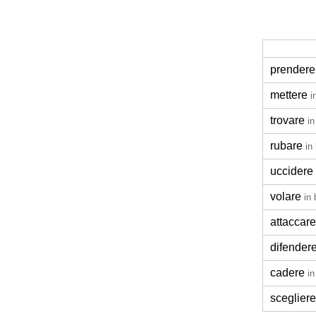
prendere
mettere
i
trovare
in
rubare
in
uccidere
volare
in 
attaccare
difender
cadere
in
scegliere