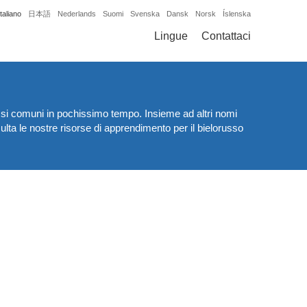
Italiano
日本語
Nederlands
Suomi
Svenska
Dansk
Norsk
Íslenska
Lingue
Contattaci
orussi comuni in pochissimo tempo. Insieme ad altri nomi
ulta le nostre risorse di apprendimento per il bielorusso