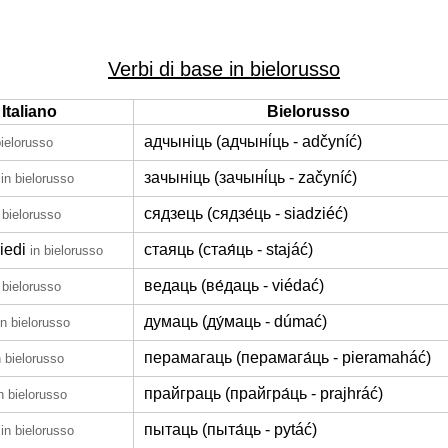
Verbi di base in bielorusso
Italiano
Bielorusso
адчыніць (адчыні́ць - adčyníć)
bielorusso
зачыніць (зачыні́ць - začyníć)
in bielorusso
сядзець (сядзе́ць - siadziéć)
 bielorusso
iedi
стаяць (стая́ць - stajáć)
in bielorusso
ведаць (ве́даць - viédać)
 bielorusso
думаць (ду́маць - dúmać)
in bielorusso
перамагаць (перамага́ць - pieramaháć)
n bielorusso
прайграць (прайгра́ць - prajhráć)
n bielorusso
пытаць (пыта́ць - pytáć)
in bielorusso