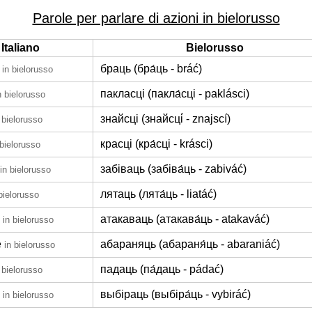
Parole per parlare di azioni in bielorusso
Italiano
Bielorusso
браць (бра́ць - bráć)
in bielorusso
пакласці (пакла́сці - paklásci)
n bielorusso
знайсці (знайсці́ - znajscí)
 bielorusso
красці (кра́сці - krásci)
 bielorusso
забіваць (забіва́ць - zabiváć)
in bielorusso
лятаць (лята́ць - liatáć)
bielorusso
атакаваць (атакава́ць - atakaváć)
in bielorusso
e
абараняць (абараня́ць - abaraniáć)
in bielorusso
падаць (па́даць - pádać)
 bielorusso
выбіраць (выбіра́ць - vybiráć)
in bielorusso