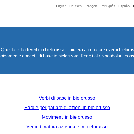
English
Deutsch
Français
Português
Español
 Questa lista di verbi in bielorusso ti aiuterà a imparare i verbi biel
pidamente concetti di base in bielorusso. Per gli altri vocabolari, cons
Verbi di base in bielorusso
Parole per parlare di azioni in bielorusso
Movimenti in bielorusso
Verbi di natura aziendale in bielorusso