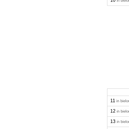
10
in biel
11
in biel
12
in biel
13
in biel