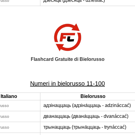
дзесяць (дзе́сяць - dziésiać)
orusso
Flashcard Gratuite di Bielorusso
Numeri in bielorusso 11-100
Italiano
Bielorusso
адзінаццаць (адзіна́ццаць - adzináccać)
orusso
дванаццаць (двана́ццаць - dvanáccać)
orusso
трынаццаць (трына́ццаць - trynáccać)
orusso