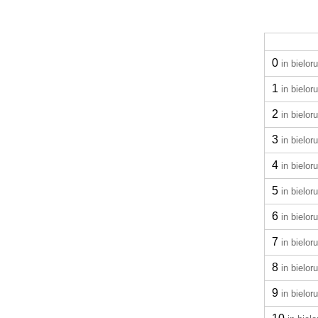
0
in bielor
1
in bielor
2
in bielor
3
in bielor
4
in bielor
5
in bielor
6
in bielor
7
in bielor
8
in bielor
9
in bielor