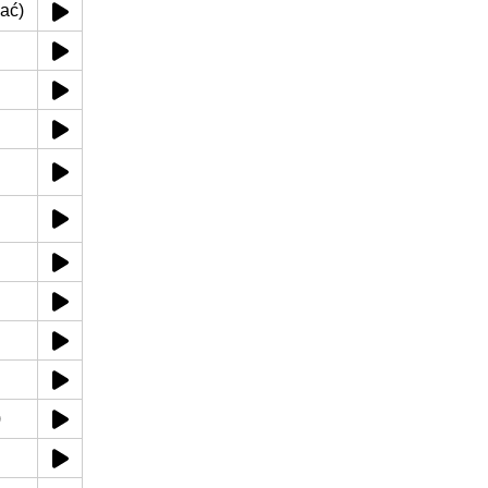
ać)
)