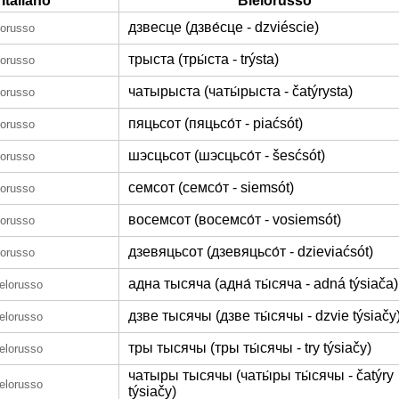
Italiano
Bielorusso
дзвесце (дзве́сце - dzviéscie)
lorusso
трыста (тры́ста - trýsta)
lorusso
чатырыста (чаты́рыста - čatýrysta)
lorusso
пяцьсот (пяцьсо́т - piaćsót)
lorusso
шэсцьсот (шэсцьсо́т - šesćsót)
lorusso
семсот (семсо́т - siemsót)
lorusso
восемсот (восемсо́т - vosiemsót)
lorusso
дзевяцьсот (дзевяцьсо́т - dzieviaćsót)
lorusso
адна тысяча (адна́ ты́сяча - adná týsiača)
ielorusso
дзве тысячы (дзве ты́сячы - dzvie týsiačy
ielorusso
тры тысячы (тры ты́сячы - try týsiačy)
ielorusso
чатыры тысячы (чаты́ры ты́сячы - čatýry
ielorusso
týsiačy)