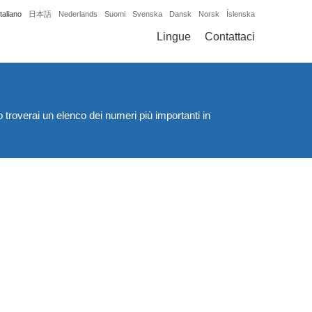
Italiano
日本語
Nederlands
Suomi
Svenska
Dansk
Norsk
Íslenska
Lingue
Contattaci
 troverai un elenco dei numeri più importanti in