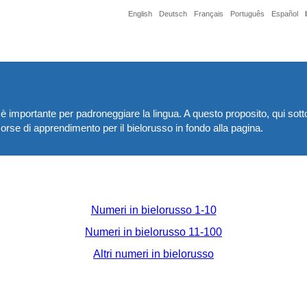
English
Deutsch
Français
Português
Español
 importante per padroneggiare la lingua. A questo proposito, qui sotto
isorse di apprendimento per il bielorusso in fondo alla pagina.
Numeri in bielorusso 1-10
Numeri in bielorusso 11-100
Altri numeri in bielorusso