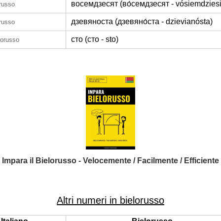
восемдзесят (во́семдзесят - vósiemdziesi
orusso
дзевяноста (дзевяно́ста - dzievianósta)
orusso
сто (сто - sto)
lorusso
Impara il Bielorusso - Velocemente / Facilmente / Efficiente
Altri numeri in bielorusso