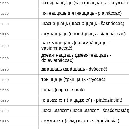
чатырнаццаць (чатырна́ццаць - čatyrnácc
orusso
пятнаццаць (пятна́ццаць - piatnáccać)
orusso
шаснаццаць (шасна́ццаць - šasnáccać)
orusso
сямнаццаць (сямна́ццаць - siamnáccać)
orusso
васямнаццаць (васямна́ццаць -
orusso
vasiamnáccać)
дзевятнаццаць (дзевятна́ццаць -
orusso
dzieviatnáccać)
дваццаць (два́ццаць - dváccać)
orusso
трыццаць (тры́ццаць - trýccać)
orusso
сорак (со́рак - sórak)
orusso
пяцьдзясят (пяцьдзяся́т - piaćdziasiát)
orusso
шэсцьдзясят (шэсцьдзяся́т - šesćdziasiát
orusso
семдзесят (се́мдзесят - siémdziesiat)
orusso