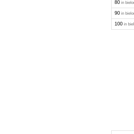
80
in biel
90
in biel
100
in bie