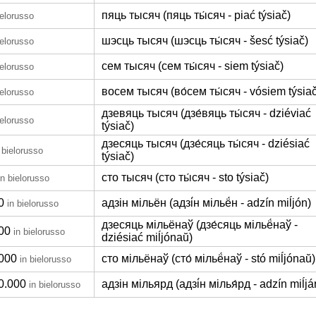
пяць тысяч (пяць ты́сяч - piać týsiač)
ielorusso
шэсць тысяч (шэсць ты́сяч - šesć týsiač)
ielorusso
сем тысяч (сем ты́сяч - siem týsiač)
ielorusso
восем тысяч (во́сем ты́сяч - vósiem týsia
ielorusso
дзевяць тысяч (дзе́вяць ты́сяч - dziéviać
ielorusso
týsiač)
дзесяць тысяч (дзе́сяць ты́сяч - dziésiać
 bielorusso
týsiač)
сто тысяч (сто ты́сяч - sto týsiač)
in bielorusso
0
адзін мільён (адзі́н мільё́н - adzín miĺjón)
in bielorusso
дзесяць мільёнаў (дзе́сяць мільё́наў -
00
in bielorusso
dziésiać miĺjónaŭ)
000
сто мільёнаў (сто́ мільё́наў - stó miĺjónaŭ)
in bielorusso
0.000
адзін мільярд (адзі́н мілья́рд - adzín miĺjá
in bielorusso