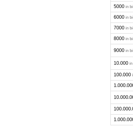
5000
in b
6000
in b
7000
in b
8000
in b
9000
in b
10.000
in
100.000
1.000.00
10.000.0
100.000.
1.000.00