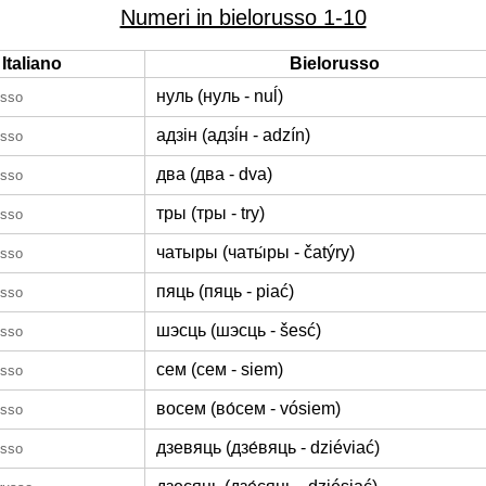
Numeri in bielorusso 1-10
Italiano
Bielorusso
нуль (нуль - nuĺ)
usso
адзін (адзі́н - adzín)
usso
два (два - dva)
usso
тры (тры - try)
usso
чатыры (чаты́ры - čatýry)
usso
пяць (пяць - piać)
usso
шэсць (шэсць - šesć)
usso
сем (сем - siem)
usso
восем (во́сем - vósiem)
usso
дзевяць (дзе́вяць - dziéviać)
usso