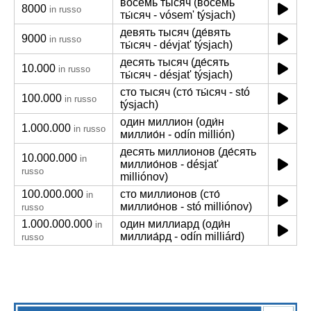
восемь тысяч (во́семь
8000
in russo
ты́сяч - vósem' týsjach)
девять тысяч (де́вять
9000
in russo
ты́сяч - dévjat' týsjach)
десять тысяч (де́сять
10.000
in russo
ты́сяч - désjat' týsjach)
сто тысяч (сто́ ты́сяч - stó
100.000
in russo
týsjach)
один миллион (оди́н
1.000.000
in russo
миллио́н - odín millión)
десять миллионов (де́сять
10.000.000
in
миллио́нов - désjat'
russo
milliónov)
100.000.000
сто миллионов (сто́
in
миллио́нов - stó milliónov)
russo
1.000.000.000
один миллиард (оди́н
in
миллиа́рд - odín milliárd)
russo