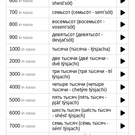
600
in russo
shest'sót)
700
семьсот (семьсо́т - sem'sót)
in russo
восемьсот (восемьсо́т -
800
in russo
vosem'sót)
девятьсот (девятьсо́т -
900
in russo
devjat'sót)
1000
тысяча (ты́сяча - týsjacha)
in russo
две тысячи (две́ ты́сячи -
2000
in russo
dvé týsjachi)
три тысячи (три́ ты́сячи - trí
3000
in russo
týsjachi)
четыре тысячи (четы́ре
4000
in russo
ты́сячи - chetýre týsjachi)
пять тысяч (пя́ть ты́сяч -
5000
in russo
pját' týsjach)
шесть тысяч (ше́сть ты́сяч
6000
in russo
- shést' týsjach)
семь тысяч (се́мь ты́сяч -
7000
in russo
sém' týsjach)