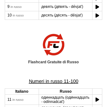
9
девять (де́вять - dévjat')
in russo
10
десять (де́сять - désjat')
in russo
Flashcard Gratuite di Russo
Numeri in russo 11-100
Italiano
Russo
одиннадцать (оди́ннадцать
11
in russo
- odínnadcat')