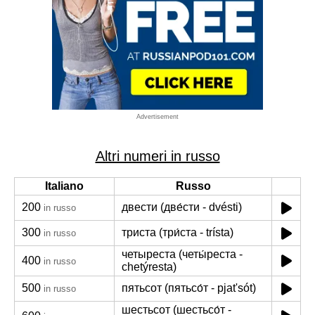
Advertisement
Altri numeri in russo
Italiano
Russo
200
двести (две́сти - dvésti)
in russo
300
триста (три́ста - trísta)
in russo
четыреста (четы́реста -
400
in russo
chetýresta)
500
пятьсот (пятьсо́т - pjat'sót)
in russo
шестьсот (шестьсо́т -