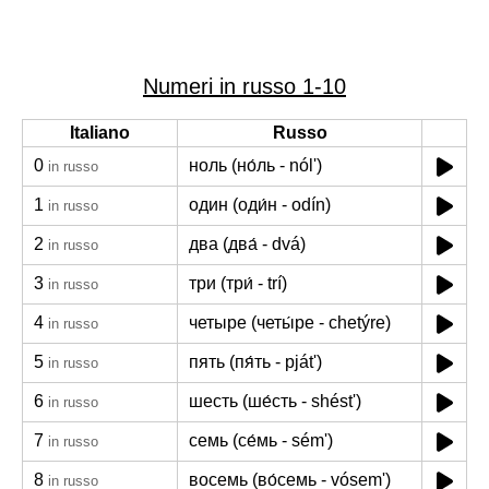
Numeri in russo 1-10
Italiano
Russo
0
ноль (но́ль - nól')
in russo
1
один (оди́н - odín)
in russo
2
два (два́ - dvá)
in russo
3
три (три́ - trí)
in russo
4
четыре (четы́ре - chetýre)
in russo
5
пять (пя́ть - pját')
in russo
6
шесть (ше́сть - shést')
in russo
7
семь (се́мь - sém')
in russo
8
восемь (во́семь - vósem')
in russo