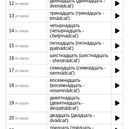
двенадцать (двена́дцать -
12
in russo
dvenádcat')
тринадцать (трина́дцать -
13
in russo
trinádcat')
четырнадцать
14
(четы́рнадцать -
in russo
chetýrnadcat')
пятнадцать (пятна́дцать -
15
in russo
pjatnádcat')
шестнадцать (шестна́дцать
16
in russo
- shestnádcat')
семнадцать (семна́дцать -
17
in russo
semnádcat')
восемнадцать
18
(восемна́дцать -
in russo
vosemnádcat')
девятнадцать
19
(девятна́дцать -
in russo
devjatnádcat')
двадцать (два́дцать -
20
in russo
dvádcat')
тридцать (три́дцать -