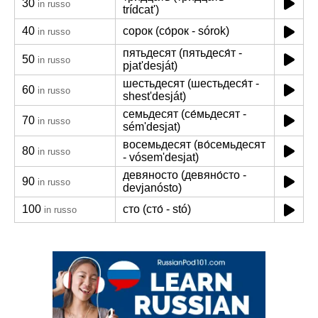
30
in russo
trídcat')
40
сорок (со́рок - sórok)
in russo
пятьдесят (пятьдеся́т -
50
in russo
pjat'desját)
шестьдесят (шестьдеся́т -
60
in russo
shest'desját)
семьдесят (се́мьдесят -
70
in russo
sém'desjat)
восемьдесят (во́семьдесят
80
in russo
- vósem'desjat)
девяносто (девяно́сто -
90
in russo
devjanósto)
100
сто (сто́ - stó)
in russo