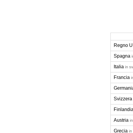
Regno U
Spagna
Italia
in s
Francia
i
Germani
Svizzera
Finlandi
Austria
i
Grecia
in