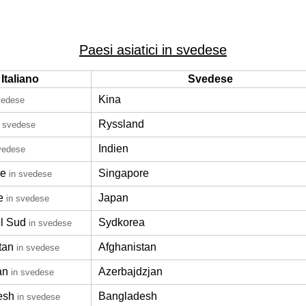
Paesi asiatici in svedese
Italiano
Svedese
Kina
vedese
Ryssland
n svedese
Indien
vedese
re
Singapore
in svedese
e
Japan
in svedese
l Sud
Sydkorea
in svedese
tan
Afghanistan
in svedese
an
Azerbajdzjan
in svedese
esh
Bangladesh
in svedese