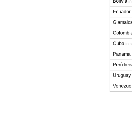
Bolivia
i
Ecuador
Giamaic
Colombi
Cuba
in 
Panama
Perù
in s
Uruguay
Venezue