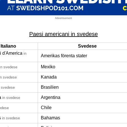
Advertisement
Paesi americani in svedese
Italiano
Svedese
ti d'America
in
Amerikas förenta stater
Mexiko
in svedese
Kanada
in svedese
Brasilien
n svedese
a
Argentina
in svedese
Chile
edese
s
Bahamas
in svedese