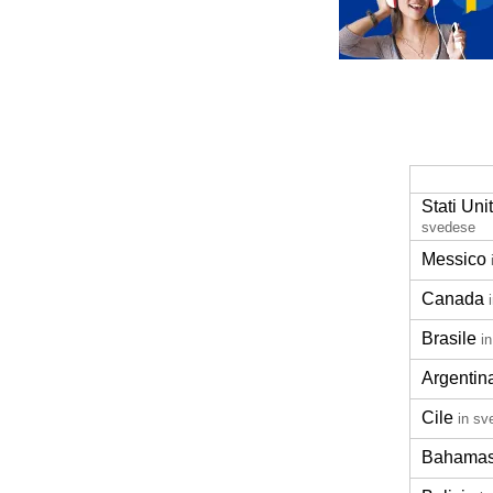
Stati Uni
svedese
Messico
Canada
Brasile
i
Argentin
Cile
in sv
Bahama