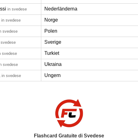
ssi
Nederländerna
in svedese
Norge
in svedese
Polen
in svedese
Sverige
n svedese
Turkiet
n svedese
Ukraina
in svedese
a
Ungern
in svedese
Flashcard Gratuite di Svedese