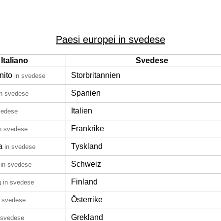
Paesi europei in svedese
Italiano
Svedese
nito
Storbritannien
in svedese
Spanien
in svedese
Italien
vedese
Frankrike
n svedese
a
Tyskland
in svedese
Schweiz
in svedese
a
Finland
in svedese
Österrike
n svedese
Grekland
 svedese