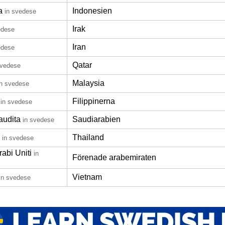
a
Indonesien
in svedese
Irak
edese
Iran
edese
Qatar
svedese
Malaysia
in svedese
Filippinerna
in svedese
audita
Saudiarabien
in svedese
Thailand
in svedese
rabi Uniti
in
Förenade arabemiraten
Vietnam
in svedese