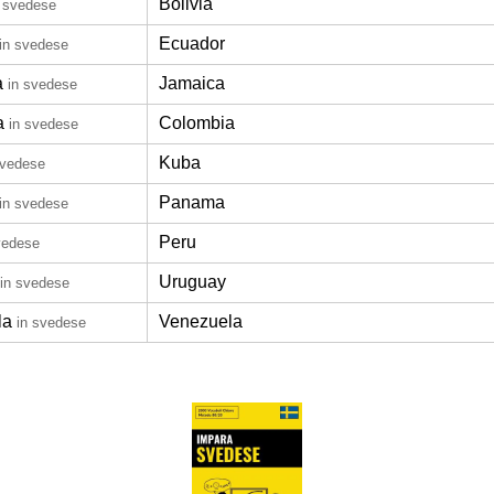
Bolivia
n svedese
Ecuador
in svedese
a
Jamaica
in svedese
a
Colombia
in svedese
Kuba
svedese
Panama
in svedese
Peru
vedese
Uruguay
in svedese
la
Venezuela
in svedese