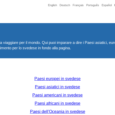
English
Deutsch
Français
Português
Español
 viaggiare per il mondo. Qui puoi imparare a dire i Paesi asiatici, eur
ndimento per lo svedese in fondo alla pagina.
Paesi europei in svedese
Paesi asiatici in svedese
Paesi americani in svedese
Paesi africani in svedese
Paesi dell'Oceania in svedese