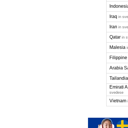
Indonesi
Iraq
in sv
Iran
in sv
Qatar
in 
Malesia
Filippine
Arabia S
Tailandia
Emirati A
svedese
Vietnam