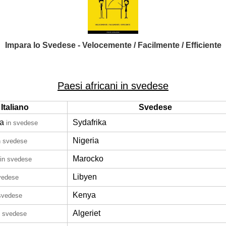
Impara lo Svedese - Velocemente / Facilmente / Efficiente
Paesi africani in svedese
Italiano
Svedese
ca
Sydafrika
in svedese
Nigeria
n svedese
Marocko
in svedese
Libyen
vedese
Kenya
svedese
Algeriet
n svedese