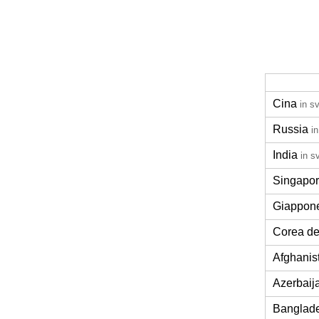
Cina
in s
Russia
i
India
in s
Singapo
Giappon
Corea de
Afghanis
Azerbaij
Banglad