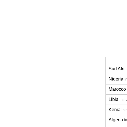
Sud Afri
Nigeria
i
Marocco
Libia
in s
Kenia
in 
Algeria
i