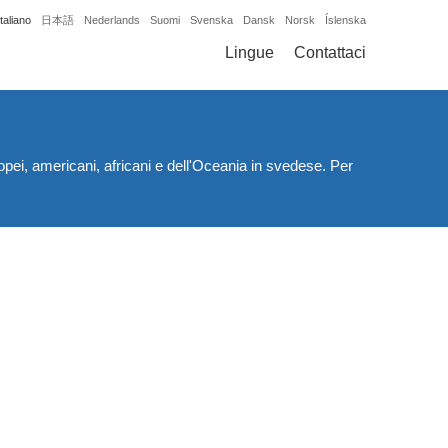
Italiano
日本語
Nederlands
Suomi
Svenska
Dansk
Norsk
Íslenska
Lingue
Contattaci
opei, americani, africani e dell'Oceania in svedese. Per