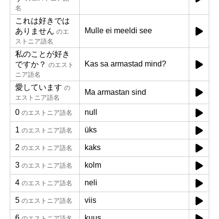
名
これは好きでは
Mulle ei meeldi see
ありません
のエ
ストニア語名
私のことが好き
Kas sa armastad mind?
ですか？
のエスト
ニア語名
愛しています
の
Ma armastan sind
エストニア語名
0
null
のエストニア語名
1
üks
のエストニア語名
2
kaks
のエストニア語名
3
kolm
のエストニア語名
4
neli
のエストニア語名
5
viis
のエストニア語名
6
kuus
のエストニア語名