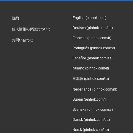
English (pinhok.com)
規約
Deutsch (pinhok.com/de)
個人情報の保護について
Français (pinhok.com/fr)
お問い合わせ
Português (pinhok.com/pt)
Español (pinhok.com/es)
Italiano (pinhok.com/it)
日本語 (pinhok.com/ja)
Nederlands (pinhok.com/nl)
Suomi (pinhok.com/fi)
Svenska (pinhok.com/sv)
Dansk (pinhok.com/da)
Norsk (pinhok.com/nb)