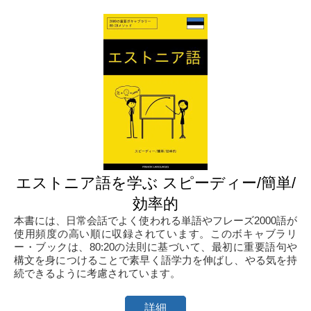
エストニア語を学ぶ スピーディー/簡単/
効率的
本書には、日常会話でよく使われる単語やフレーズ2000語が
使用頻度の高い順に収録されています。このボキャブラリ
ー・ブックは、80:20の法則に基づいて、最初に重要語句や
構文を身につけることで素早く語学力を伸ばし、やる気を持
続できるように考慮されています。
詳細