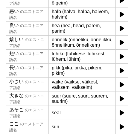
õigeim)
ア語名
悪い
halb (halva, halba, halvem,
のエストニア
halvim)
語名
良い
hea (hea, head, parem,
のエストニア
parim)
語名
嬉しい
õnnelik (õnneliku, õnnelikku,
のエストニ
õnnelikum, õnnelikem)
ア語名
短い
lühike (lühikese, lühikest,
のエストニア
lühem, lühim)
語名
長い
pikk (pika, pikka, pikem,
のエストニア
pikim)
語名
小さい
väike (väikse, väikest,
のエストニ
väiksem, väikseim)
ア語名
大きな
suur (suure, suurt, suurem,
のエストニ
suurim)
ア語名
あそこ
のエストニ
seal
ア語名
ここ
のエストニア
siin
語名