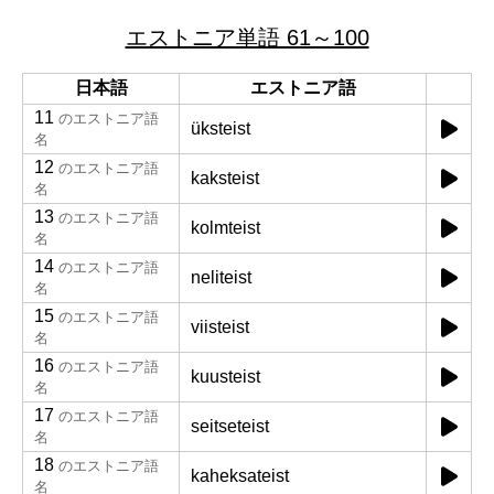
エストニア単語 61～100
日本語
エストニア語
11
のエストニア語
üksteist
名
12
のエストニア語
kaksteist
名
13
のエストニア語
kolmteist
名
14
のエストニア語
neliteist
名
15
のエストニア語
viisteist
名
16
のエストニア語
kuusteist
名
17
のエストニア語
seitseteist
名
18
のエストニア語
kaheksateist
名