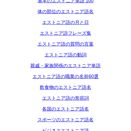
基本のエストニア単語 100
体の部位のエストニア語名
エストニア語の月と日
エストニア語フレーズ集
エストニア語の質問の言葉
エストニア語の動詞
親戚・家族関係のエストニア単語
エストニア語の職業の名前60選
飲食物のエストニア語名
エストニア語の形容詞
各国のエストニア語名
スポーツのエストニア語名
ビジネスエストニア語