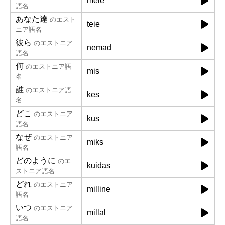
meie
語名
あなた達
のエスト
teie
ニア語名
彼ら
のエストニア
nemad
語名
何
のエストニア語
mis
名
誰
のエストニア語
kes
名
どこ
のエストニア
kus
語名
なぜ
のエストニア
miks
語名
どのように
のエ
kuidas
ストニア語名
どれ
のエストニア
milline
語名
いつ
のエストニア
millal
語名