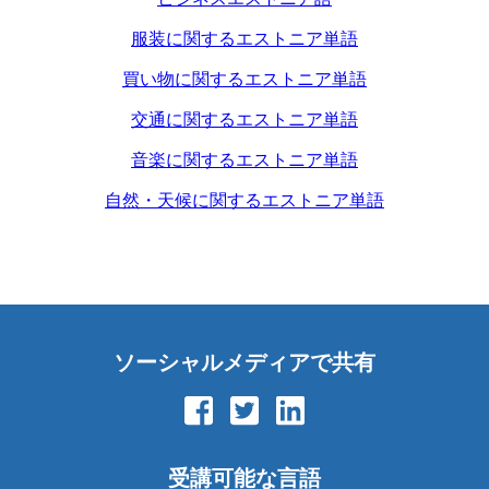
服装に関するエストニア単語
買い物に関するエストニア単語
交通に関するエストニア単語
音楽に関するエストニア単語
自然・天候に関するエストニア単語
ソーシャルメディアで共有
受講可能な言語