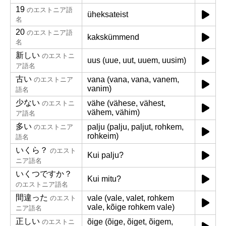
19
のエストニア語
üheksateist
名
20
のエストニア語
kakskümmend
名
新しい
のエストニ
uus (uue, uut, uuem, uusim)
ア語名
古い
vana (vana, vana, vanem,
のエストニア
vanim)
語名
少ない
vähe (vähese, vähest,
のエストニ
vähem, vähim)
ア語名
多い
palju (palju, paljut, rohkem,
のエストニア
rohkeim)
語名
いくら？
のエスト
Kui palju?
ニア語名
いくつですか？
Kui mitu?
のエストニア語名
間違った
vale (vale, valet, rohkem
のエスト
vale, kõige rohkem vale)
ニア語名
正しい
õige (õige, õiget, õigem,
のエストニ