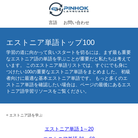
言語
お問い合わせ
エストニア単語トップ100
学習の道に向かって良いスタートを切るには、まず最も重要
なエストニア語の単語を学ぶことが重要だと私たちは考えて
います。 このエストニア単語リストでは、すぐにでも身に
つけたい100の重要なエストニア単語をまとめました。 初級
者向けに最適な基本エストニア単語です。 もっと多くのエ
ストニア単語を確認したい場合は、ページの最後にあるエス
トニア語学習リソースをご覧ください。
<
エストニア語を学ぶ
エストニア単語 1～20