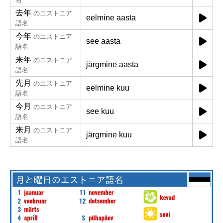
去年
のエストニア
eelmine aasta
語名
今年
のエストニア
see aasta
語名
来年
のエストニア
järgmine aasta
語名
先月
のエストニア
eelmine kuu
語名
今月
のエストニア
see kuu
語名
来月
のエストニア
järgmine kuu
語名