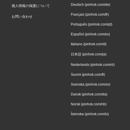
Deutsch (pinhok.com/de)
個人情報の保護について
Français (pinhok.com/fr)
お問い合わせ
Português (pinhok.com/pt)
Español (pinhok.com/es)
Italiano (pinhok.com/it)
日本語 (pinhok.com/ja)
Nederlands (pinhok.com/nl)
Suomi (pinhok.com/fi)
Svenska (pinhok.com/sv)
Dansk (pinhok.com/da)
Norsk (pinhok.com/nb)
Íslenska (pinhok.com/is)