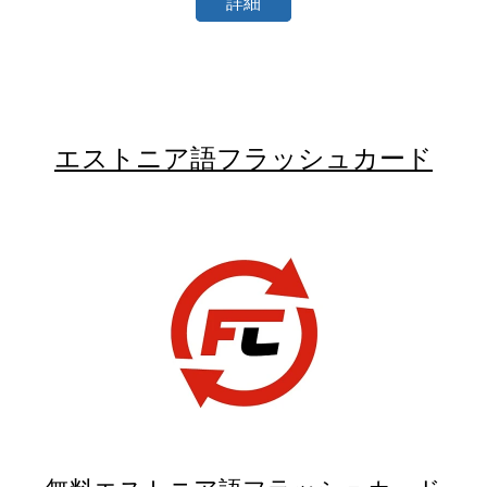
詳細
エストニア語フラッシュカード