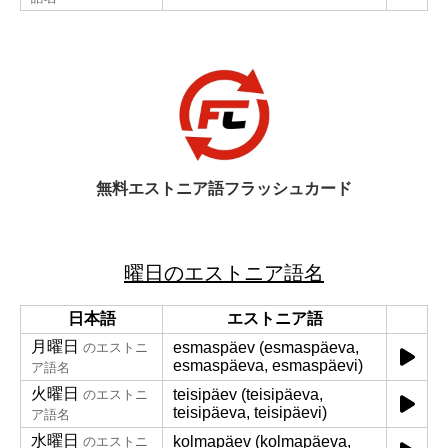
無料エストニア語フラッシュカード
曜日のエストニア語名
日本語
エストニア語
月曜日
esmaspäev (esmaspäeva,
のエストニ
esmaspäeva, esmaspäevi)
ア語名
火曜日
teisipäev (teisipäeva,
のエストニ
teisipäeva, teisipäevi)
ア語名
水曜日
kolmapäev (kolmapäeva,
のエストニ