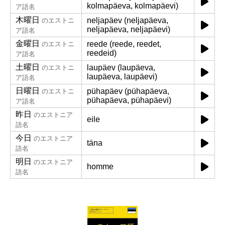
kolmapäeva, kolmapäevi)
ア語名
木曜日
neljapäev (neljapäeva,
のエストニ
neljapäeva, neljapäevi)
ア語名
金曜日
reede (reede, reedet,
のエストニ
reedeid)
ア語名
土曜日
laupäev (laupäeva,
のエストニ
laupäeva, laupäevi)
ア語名
日曜日
pühapäev (pühapäeva,
のエストニ
pühapäeva, pühapäevi)
ア語名
昨日
のエストニア
eile
語名
今日
のエストニア
täna
語名
明日
のエストニア
homme
語名