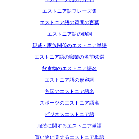
エストニア語フレーズ集
エストニア語の質問の言葉
エストニア語の動詞
親戚・家族関係のエストニア単語
エストニア語の職業の名前60選
飲食物のエストニア語名
エストニア語の形容詞
各国のエストニア語名
スポーツのエストニア語名
ビジネスエストニア語
服装に関するエストニア単語
買い物に関するエストニア単語