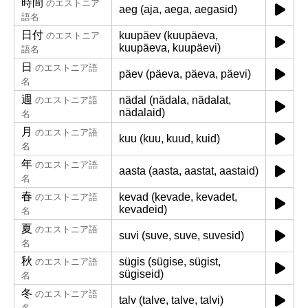
時間
のエストニア
aeg (aja, aega, aegasid)
語名
日付
kuupäev (kuupäeva,
のエストニア
kuupäeva, kuupäevi)
語名
日
のエストニア語
päev (päeva, päeva, päevi)
名
週
nädal (nädala, nädalat,
のエストニア語
nädalaid)
名
月
のエストニア語
kuu (kuu, kuud, kuid)
名
年
のエストニア語
aasta (aasta, aastat, aastaid)
名
春
kevad (kevade, kevadet,
のエストニア語
kevadeid)
名
夏
のエストニア語
suvi (suve, suve, suvesid)
名
秋
sügis (sügise, sügist,
のエストニア語
sügiseid)
名
冬
のエストニア語
talv (talve, talve, talvi)
名