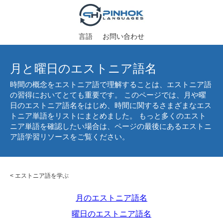
言語
お問い合わせ
月と曜日のエストニア語名
時間の概念をエストニア語で理解することは、エストニア語
の習得においてとても重要です。 このページでは、月や曜
日のエストニア語名をはじめ、時間に関するさまざまなエス
トニア単語をリストにまとめました。 もっと多くのエスト
ニア単語を確認したい場合は、ページの最後にあるエストニ
ア語学習リソースをご覧ください。
<
エストニア語を学ぶ
月のエストニア語名
曜日のエストニア語名