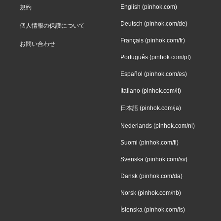
English (pinhok.com)
規約
Deutsch (pinhok.com/de)
個人情報の保護について
Français (pinhok.com/fr)
お問い合わせ
Português (pinhok.com/pt)
Español (pinhok.com/es)
Italiano (pinhok.com/it)
日本語 (pinhok.com/ja)
Nederlands (pinhok.com/nl)
Suomi (pinhok.com/fi)
Svenska (pinhok.com/sv)
Dansk (pinhok.com/da)
Norsk (pinhok.com/nb)
Íslenska (pinhok.com/is)