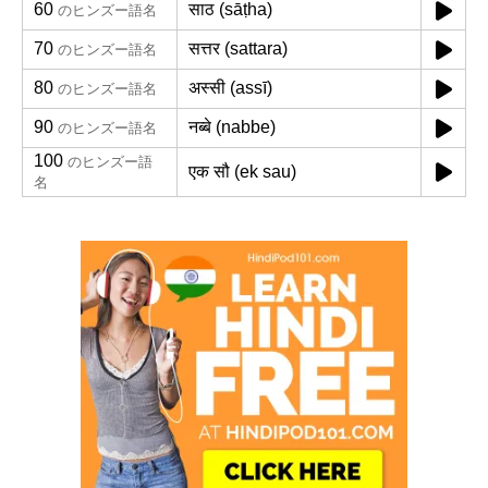
60
साठ (sāṭha)
のヒンズー語名
70
सत्तर (sattara)
のヒンズー語名
80
अस्सी (assī)
のヒンズー語名
90
नब्बे (nabbe)
のヒンズー語名
100
のヒンズー語
एक सौ (ek sau)
名