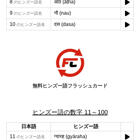
8
आठ (āṭha)
のヒンズー語名
9
नौ (nau)
のヒンズー語名
10
दस (dasa)
のヒンズー語名
無料ヒンズー語フラッシュカード
ヒンズー語の数字 11～100
日本語
ヒンズー語
11
ग्यारह (gyāraha)
のヒンズー語名