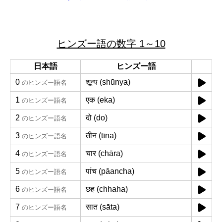
ヒンズー語の数字 1～10
日本語
ヒンズー語
0
शून्य (shūnya)
のヒンズー語名
1
एक (eka)
のヒンズー語名
2
दो (do)
のヒンズー語名
3
तीन (tīna)
のヒンズー語名
4
चार (chāra)
のヒンズー語名
5
पांच (pāancha)
のヒンズー語名
6
छह (chhaha)
のヒンズー語名
7
सात (sāta)
のヒンズー語名