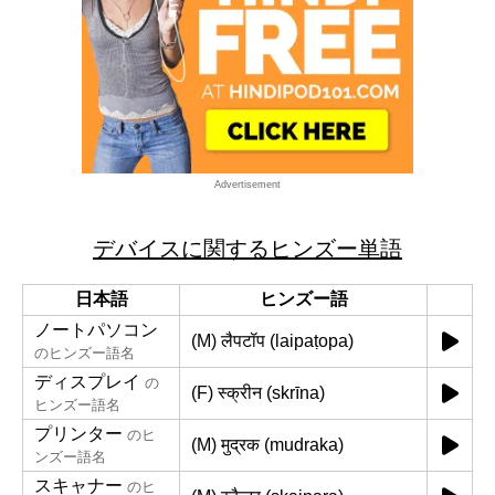
Advertisement
デバイスに関するヒンズー単語
日本語
ヒンズー語
ノートパソコン
(M) लैपटॉप (laipaṭopa)
のヒンズー語名
ディスプレイ
の
(F) स्क्रीन (skrīna)
ヒンズー語名
プリンター
のヒ
(M) मुद्रक (mudraka)
ンズー語名
スキャナー
のヒ