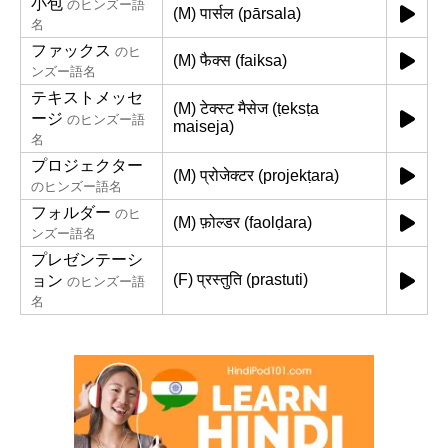
小包
のヒンズー語
(M) पार्सल (pārsala)
名
ファックス
のヒ
(M) फैक्स (faiksa)
ンズー語名
テキストメッセ
(M) टेक्स्ट मैसेज (ṭeksṭa
ージ
のヒンズー語
maiseja)
名
プロジェクター
(M) प्रोजेक्टर (projekṭara)
のヒンズー語名
フォルダー
のヒ
(M) फ़ोल्डर (faolḍara)
ンズー語名
プレゼンテーシ
(F) प्रस्तुति (prastuti)
ョン
のヒンズー語
名