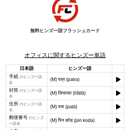
無料ヒンズー語フラッシュカード
オフィスに関するヒンズー単語
日本語
ヒンズー語
手紙
のヒンズー語
(M) पत्र (patra)
名
封筒
のヒンズー語
(M) लिफाफा (lifāfā)
名
住所
のヒンズー語
(M) पता (patā)
名
郵便番号
のヒンズ
(M) पिन कोड (pin koḍa)
ー語名