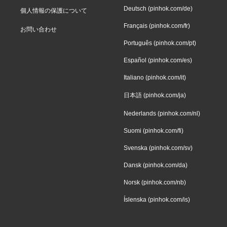
Deutsch (pinhok.com/de)
個人情報の保護について
Français (pinhok.com/fr)
お問い合わせ
Português (pinhok.com/pt)
Español (pinhok.com/es)
Italiano (pinhok.com/it)
日本語 (pinhok.com/ja)
Nederlands (pinhok.com/nl)
Suomi (pinhok.com/fi)
Svenska (pinhok.com/sv)
Dansk (pinhok.com/da)
Norsk (pinhok.com/nb)
Íslenska (pinhok.com/is)