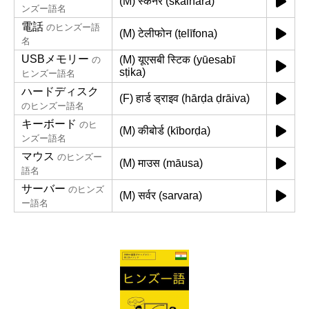
(M) स्कैनर (skainara)
ンズー語名
電話
のヒンズー語
(M) टेलीफोन (ṭelīfona)
名
USBメモリー
(M) यूएसबी स्टिक (yūesabī
の
sṭika)
ヒンズー語名
ハードディスク
(F) हार्ड ड्राइव (hārḍa ḍrāiva)
のヒンズー語名
キーボード
のヒ
(M) कीबोर्ड (kīborḍa)
ンズー語名
マウス
のヒンズー
(M) माउस (māusa)
語名
サーバー
のヒンズ
(M) सर्वर (sarvara)
ー語名