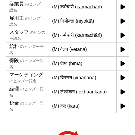
従業員
のヒンズー
(M) कर्मचारी (karmachārī)
語名
雇用主
のヒンズー
(M) नियोक्ता (niyoktā)
語名
スタッフ
のヒンズ
(M) कर्मचारी (karmachārī)
ー語名
給料
のヒンズー語
(M) वेतन (vetana)
名
保険
のヒンズー語
(M) बीमा (bīmā)
名
マーケティング
(M) विपणन (vipaṇana)
のヒンズー語名
経理
のヒンズー語
(M) लेखांकन (lekhāankana)
名
税金
のヒンズー語
(M) कर (kara)
名