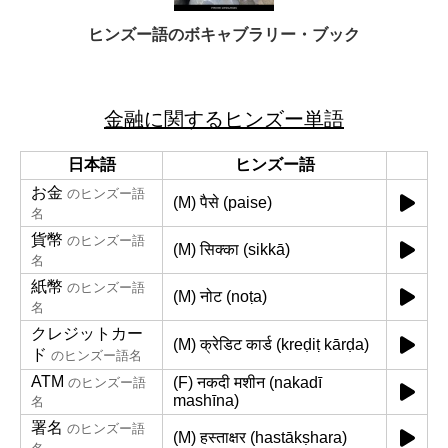
ヒンズー語のボキャブラリー・ブック
金融に関するヒンズー単語
日本語
ヒンズー語
お金
のヒンズー語
(M) पैसे (paise)
名
貨幣
のヒンズー語
(M) सिक्का (sikkā)
名
紙幣
のヒンズー語
(M) नोट (noṭa)
名
クレジットカー
(M) क्रेडिट कार्ड (kreḍiṭ kārḍa)
ド
のヒンズー語名
ATM
(F) नकदी मशीन (nakadī
のヒンズー語
mashīna)
名
署名
のヒンズー語
(M) हस्ताक्षर (hastākṣhara)