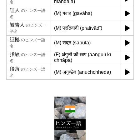
manḍala)
名
証人
のヒンズー語
(M) गवाह (gavāha)
名
被告人
のヒンズー
(M) प्रतिवादी (prativādī)
語名
証拠
のヒンズー語
(M) सबूत (sabūta)
名
指紋
(F) अंगुली की छाप (aangulī kī
のヒンズー語
chhāpa)
名
段落
のヒンズー語
(M) अनुच्छेद (anuchchheda)
名