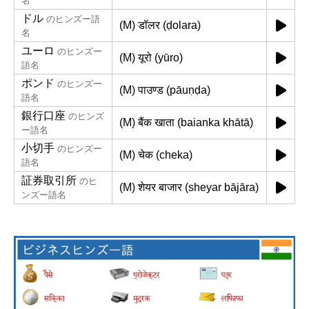
名
ドル
のヒンズー語
(M) डॉलर (ḍolara)
名
ユーロ
のヒンズー
(M) यूरो (yūro)
語名
ポンド
のヒンズー
(M) पाउण्ड (pāuṇḍa)
語名
銀行口座
のヒンズ
(M) बैंक खाता (baianka khātā)
ー語名
小切手
のヒンズー
(M) चेक (cheka)
語名
証券取引所
のヒ
(M) शेयर बाजार (sheyar bājāra)
ンズー語名