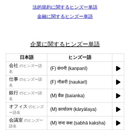
法的規約に関するヒンズー単語
金融に関するヒンズー単語
企業に関するヒンズー単語
日本語
ヒンズー語
会社
のヒンズー語
(F) कंपनी (kanpanī)
名
仕事
のヒンズー語
(F) नौकरी (naukarī)
名
銀行
のヒンズー語
(M) बैंक (baianka)
名
オフィス
のヒンズ
(M) कार्यालय (kāryālaya)
ー語名
会議室
のヒンズー
(M) सभा कक्ष (sabhā kakṣha)
語名