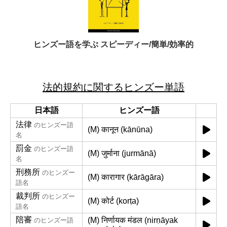
ヒンズー語を学ぶ スピーディー/簡単/効率的
法的規約に関するヒンズー単語
日本語
ヒンズー語
法律
のヒンズー語
(M) कानून (kānūna)
名
罰金
のヒンズー語
(M) जुर्माना (jurmānā)
名
刑務所
のヒンズー
(M) कारागार (kārāgāra)
語名
裁判所
のヒンズー
(M) कोर्ट (korṭa)
語名
陪審
(M) निर्णायक मंडल (nirṇāyak
のヒンズー語