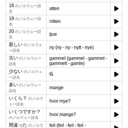
18
のノルウェー語
atten
名
19
のノルウェー語
nitten
名
20
のノルウェー語
tjue
名
新しい
のノルウェ
ny (ny - ny - nytt - nye)
ー語名
古い
gammel (gammel - gammel -
のノルウェー
gammelt - gamle)
語名
少ない
のノルウェ
få
ー語名
多い
のノルウェー
mange
語名
いくら？
のノルウ
hvor mye?
ェー語名
いくつですか？
hvor mange?
のノルウェー語名
間違った
feil (feil - feil - feil -
のノルウ