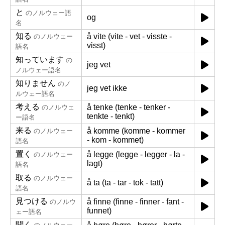
と
のノルウェー語
og
名
知る
å vite (vite - vet - visste -
のノルウェー
visst)
語名
知っています
の
jeg vet
ノルウェー語名
知りません
のノ
jeg vet ikke
ルウェー語名
考える
å tenke (tenke - tenker -
のノルウェ
tenkte - tenkt)
ー語名
来る
å komme (komme - kommer
のノルウェー
- kom - kommet)
語名
置く
å legge (legge - legger - la -
のノルウェー
lagt)
語名
取る
のノルウェー
å ta (ta - tar - tok - tatt)
語名
見つける
å finne (finne - finner - fant -
のノルウ
funnet)
ェー語名
聞く