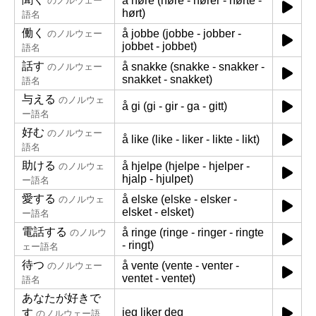
å høre (høre - hører - hørte -
のノルウェー
hørt)
語名
働く
å jobbe (jobbe - jobber -
のノルウェー
jobbet - jobbet)
語名
話す
å snakke (snakke - snakker -
のノルウェー
snakket - snakket)
語名
与える
のノルウェ
å gi (gi - gir - ga - gitt)
ー語名
好む
のノルウェー
å like (like - liker - likte - likt)
語名
助ける
å hjelpe (hjelpe - hjelper -
のノルウェ
hjalp - hjulpet)
ー語名
愛する
å elske (elske - elsker -
のノルウェ
elsket - elsket)
ー語名
電話する
å ringe (ringe - ringer - ringte
のノルウ
- ringt)
ェー語名
待つ
å vente (vente - venter -
のノルウェー
ventet - ventet)
語名
あなたが好きで
jeg liker deg
す
のノルウェー語