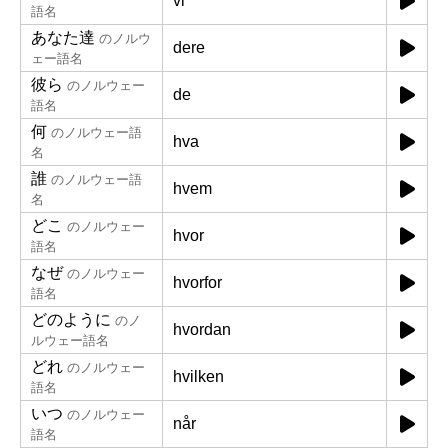
vi
語名
あなた達
のノルウ
dere
ェー語名
彼ら
のノルウェー
de
語名
何
のノルウェー語
hva
名
誰
のノルウェー語
hvem
名
どこ
のノルウェー
hvor
語名
なぜ
のノルウェー
hvorfor
語名
どのように
のノ
hvordan
ルウェー語名
どれ
のノルウェー
hvilken
語名
いつ
のノルウェー
når
語名