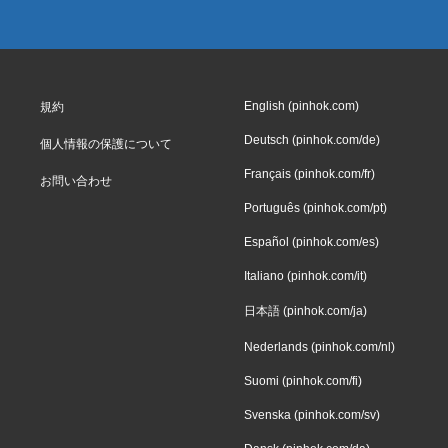
English (pinhok.com)
規約
Deutsch (pinhok.com/de)
個人情報の保護について
Français (pinhok.com/fr)
お問い合わせ
Português (pinhok.com/pt)
Español (pinhok.com/es)
Italiano (pinhok.com/it)
日本語 (pinhok.com/ja)
Nederlands (pinhok.com/nl)
Suomi (pinhok.com/fi)
Svenska (pinhok.com/sv)