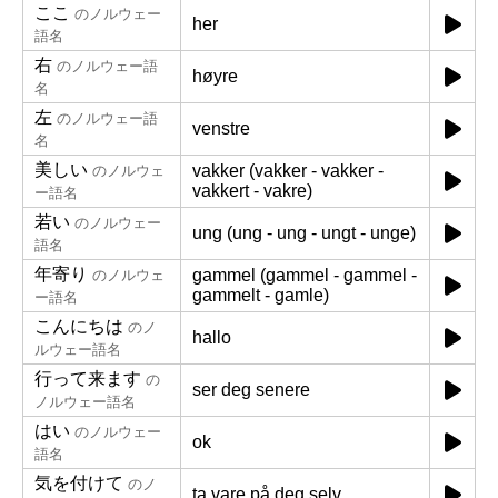
ここ
のノルウェー
her
語名
右
のノルウェー語
høyre
名
左
のノルウェー語
venstre
名
美しい
vakker (vakker - vakker -
のノルウェ
vakkert - vakre)
ー語名
若い
のノルウェー
ung (ung - ung - ungt - unge)
語名
年寄り
gammel (gammel - gammel -
のノルウェ
gammelt - gamle)
ー語名
こんにちは
のノ
hallo
ルウェー語名
行って来ます
の
ser deg senere
ノルウェー語名
はい
のノルウェー
ok
語名
気を付けて
のノ
ta vare på deg selv