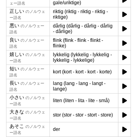
gale/uriktige)
ェー語名
正しい
riktig (riktig - riktig - riktig -
のノルウェ
riktige)
ー語名
悪い
dårlig (dårlig - dårlig - dårlig
のノルウェー
- dårlige)
語名
良い
flink (flink - flink - flinkt -
のノルウェー
flinke)
語名
嬉しい
lykkelig (lykkelig - lykkelig -
のノルウェ
lykkelig - lykkelige)
ー語名
短い
のノルウェー
kort (kort - kort - kort - korte)
語名
長い
lang (lang - lang - langt -
のノルウェー
lange)
語名
小さい
のノルウェ
liten (liten - lita - lite - små)
ー語名
大きな
のノルウェ
stor (stor - stor - stort - store)
ー語名
あそこ
のノルウェ
der
ー語名