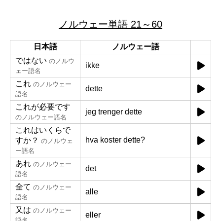
ノルウェー単語 21～60
日本語
ノルウェー語
ではない
のノルウ
ikke
ェー語名
これ
のノルウェー
dette
語名
これが必要です
jeg trenger dette
のノルウェー語名
これはいくらで
hva koster dette?
すか？
のノルウェ
ー語名
あれ
のノルウェー
det
語名
全て
のノルウェー
alle
語名
又は
のノルウェー
eller
語名