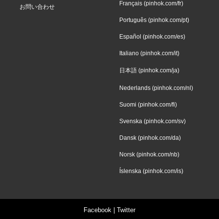
Français (pinhok.com/fr)
お問い合わせ
Português (pinhok.com/pt)
Español (pinhok.com/es)
Italiano (pinhok.com/it)
日本語 (pinhok.com/ja)
Nederlands (pinhok.com/nl)
Suomi (pinhok.com/fi)
Svenska (pinhok.com/sv)
Dansk (pinhok.com/da)
Norsk (pinhok.com/nb)
Íslenska (pinhok.com/is)
Facebook
|
Twitter