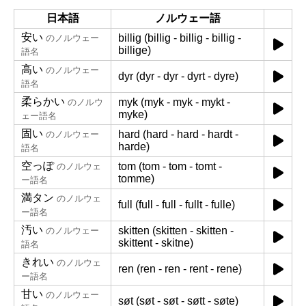
日本語
ノルウェー語
安い
billig (billig - billig - billig -
のノルウェー
billige)
語名
高い
のノルウェー
dyr (dyr - dyr - dyrt - dyre)
語名
柔らかい
myk (myk - myk - mykt -
のノルウ
myke)
ェー語名
固い
hard (hard - hard - hardt -
のノルウェー
harde)
語名
空っぽ
tom (tom - tom - tomt -
のノルウェ
tomme)
ー語名
満タン
のノルウェ
full (full - full - fullt - fulle)
ー語名
汚い
skitten (skitten - skitten -
のノルウェー
skittent - skitne)
語名
きれい
のノルウェ
ren (ren - ren - rent - rene)
ー語名
甘い
のノルウェー
søt (søt - søt - søtt - søte)