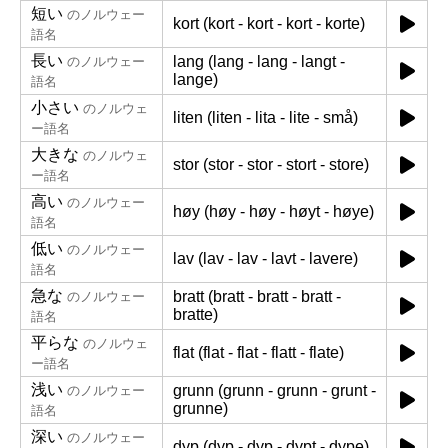
短い
のノルウェー
kort (kort - kort - kort - korte)
語名
長い
lang (lang - lang - langt -
のノルウェー
lange)
語名
小さい
のノルウェ
liten (liten - lita - lite - små)
ー語名
大きな
のノルウェ
stor (stor - stor - stort - store)
ー語名
高い
のノルウェー
høy (høy - høy - høyt - høye)
語名
低い
のノルウェー
lav (lav - lav - lavt - lavere)
語名
急な
bratt (bratt - bratt - bratt -
のノルウェー
bratte)
語名
平らな
のノルウェ
flat (flat - flat - flatt - flate)
ー語名
浅い
grunn (grunn - grunn - grunt -
のノルウェー
grunne)
語名
深い
のノルウェー
dyp (dyp - dyp - dypt - dype)