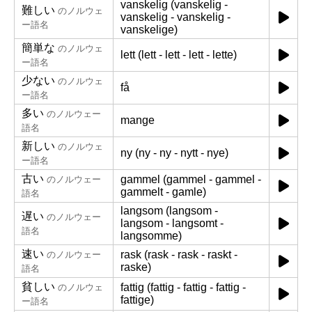
vanskelig (vanskelig -
難しい
のノルウェ
vanskelig - vanskelig -
ー語名
vanskelige)
簡単な
のノルウェ
lett (lett - lett - lett - lette)
ー語名
少ない
のノルウェ
få
ー語名
多い
のノルウェー
mange
語名
新しい
のノルウェ
ny (ny - ny - nytt - nye)
ー語名
古い
gammel (gammel - gammel -
のノルウェー
gammelt - gamle)
語名
langsom (langsom -
遅い
のノルウェー
langsom - langsomt -
語名
langsomme)
速い
rask (rask - rask - raskt -
のノルウェー
raske)
語名
貧しい
fattig (fattig - fattig - fattig -
のノルウェ
fattige)
ー語名