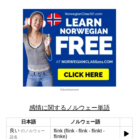
Advertisement
感情に関するノルウェー単語
日本語
ノルウェー語
良い
flink (flink - flink - flinkt -
のノルウェー
flinke)
語名