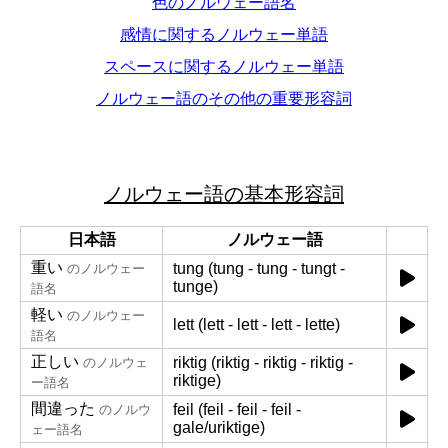
色のノルウェー語名
感情に関するノルウェー単語
スペースに関するノルウェー単語
ノルウェー語のその他の重要形容詞
ノルウェー語の基本形容詞
日本語
ノルウェー語
重い
tung (tung - tung - tungt -
のノルウェー
tunge)
語名
軽い
のノルウェー
lett (lett - lett - lett - lette)
語名
正しい
riktig (riktig - riktig - riktig -
のノルウェ
riktige)
ー語名
間違った
feil (feil - feil - feil -
のノルウ
gale/uriktige)
ェー語名