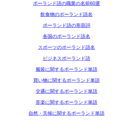
ポーランド語の職業の名前60選
飲食物のポーランド語名
ポーランド語の形容詞
各国のポーランド語名
スポーツのポーランド語名
ビジネスポーランド語
服装に関するポーランド単語
買い物に関するポーランド単語
交通に関するポーランド単語
音楽に関するポーランド単語
自然・天候に関するポーランド単語