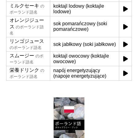
ミルクセーキ
koktajl lodowy (koktajle
の
lodowe)
ポーランド語名
オレンジジュー
sok pomarańczowy (soki
ス
のポーランド語
pomarańczowe)
名
リンゴジュース
sok jabłkowy (soki jabłkowe)
のポーランド語名
スムージー
koktajl owocowy (koktajle
のポ
owocowe)
ーランド語名
栄養ドリンク
napój energetyzujący
の
(napoje energetyzujące)
ポーランド語名