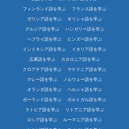
フィンランド語を学ぶ
フランス語を学ぶ
ガリシア語を学ぶ
ギリシャ語を学ぶ
グルジア語を学ぶ
ハンガリー語を学ぶ
ヘブライ語を学ぶ
ヒンズー語を学ぶ
インドネシア語を学ぶ
イタリア語を学ぶ
広東語を学ぶ
カタロニア語を学ぶ
クロアチア語を学ぶ
マケドニア語を学ぶ
マレー語を学ぶ
ノルウェー語を学ぶ
オランダ語を学ぶ
ペルシャ語を学ぶ
ポーランド語を学ぶ
ポルトガル語を学ぶ
ラトビア語を学ぶ
リトアニア語を学ぶ
ロシア語を学ぶ
ルーマニア語を学ぶ