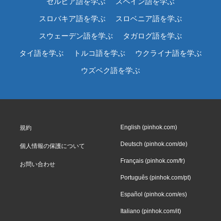
セルビア語を学ぶ
スペイン語を学ぶ
スロバキア語を学ぶ
スロベニア語を学ぶ
スウェーデン語を学ぶ
タガログ語を学ぶ
タイ語を学ぶ
トルコ語を学ぶ
ウクライナ語を学ぶ
ウズベク語を学ぶ
English (pinhok.com)
規約
Deutsch (pinhok.com/de)
個人情報の保護について
Français (pinhok.com/fr)
お問い合わせ
Português (pinhok.com/pt)
Español (pinhok.com/es)
Italiano (pinhok.com/it)