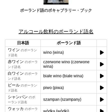
ポーランド語のボキャブラリー・ブック
アルコール飲料のポーランド語名
日本語
ポーランド語
ワイン
のポーラン
wino (wina)
ド語名
赤ワイン
czerwone wino (czerwone
のポーラ
wina)
ンド語名
白ワイン
のポーラ
białe wino (białe wina)
ンド語名
ビール
のポーラン
piwo (piwa)
ド語名
シャンパン
のポ
szampan (szampany)
ーランド語名
ウォッカ
のポーラ
wódka (wódki)