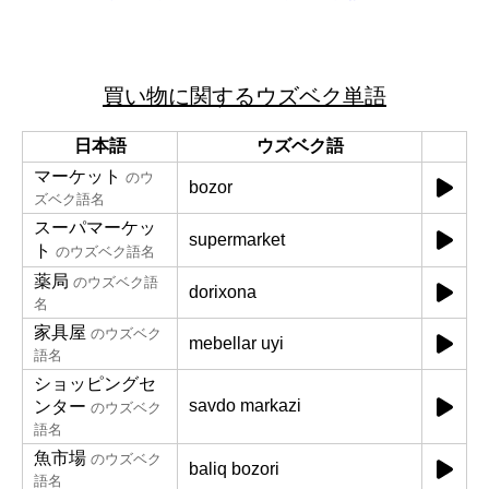
買い物に関するウズベク単語
日本語
ウズベク語
マーケット
のウ
bozor
ズベク語名
スーパマーケッ
supermarket
ト
のウズベク語名
薬局
のウズベク語
dorixona
名
家具屋
のウズベク
mebellar uyi
語名
ショッピングセ
savdo markazi
ンター
のウズベク
語名
魚市場
のウズベク
baliq bozori
語名