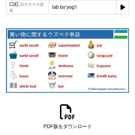
口紅
のウズベク語
lab boʻyogʻi
名
PDF版をダウンロード