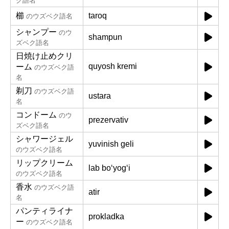
ク語名
櫛
taroq
のウズベク語名
シャンプー
のウ
shampun
ズベク語名
日焼け止めクリ
quyosh kremi
ーム
のウズベク語
名
剃刀
のウズベク語
ustara
名
コンドーム
のウ
prezervativ
ズベク語名
シャワージェル
yuvinish geli
のウズベク語名
リップクリーム
lab boʻyogʻi
のウズベク語名
香水
のウズベク語
atir
名
パンティライナ
prokladka
ー
のウズベク語名