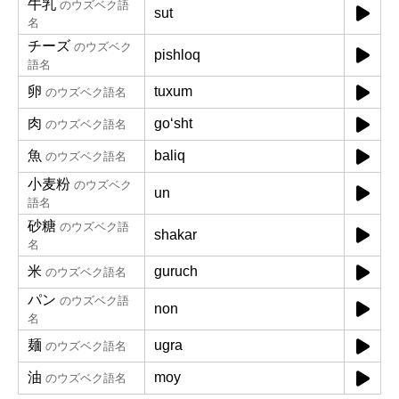
牛乳
のウズベク語
sut
名
チーズ
のウズベク
pishloq
語名
卵
tuxum
のウズベク語名
肉
goʻsht
のウズベク語名
魚
baliq
のウズベク語名
小麦粉
のウズベク
un
語名
砂糖
のウズベク語
shakar
名
米
guruch
のウズベク語名
パン
のウズベク語
non
名
麺
ugra
のウズベク語名
油
moy
のウズベク語名