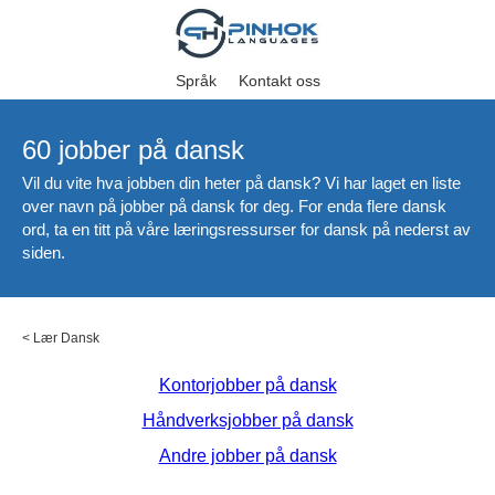
Språk
Kontakt oss
60 jobber på dansk
Vil du vite hva jobben din heter på dansk? Vi har laget en liste
over navn på jobber på dansk for deg. For enda flere dansk
ord, ta en titt på våre læringsressurser for dansk på nederst av
siden.
<
Lær Dansk
Kontorjobber på dansk
Håndverksjobber på dansk
Andre jobber på dansk