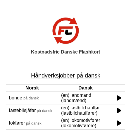
Kostnadsfrie Danske Flashkort
Håndverksjobber på dansk
Norsk
Dansk
(en) landmand
bonde
på dansk
(landmænd)
(en) lastbilchauffør
lastebilsjåfør
på dansk
(lastbilchauffører)
(en) lokomotivfører
lokfører
på dansk
(lokomotivførere)