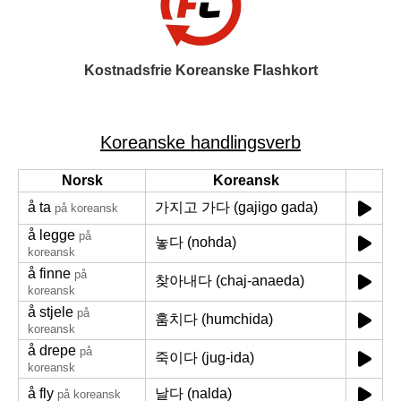
Kostnadsfrie Koreanske Flashkort
Koreanske handlingsverb
Norsk
Koreansk
å ta
가지고 가다 (gajigo gada)
på koreansk
å legge
på
놓다 (nohda)
koreansk
å finne
på
찾아내다 (chaj-anaeda)
koreansk
å stjele
på
훔치다 (humchida)
koreansk
å drepe
på
죽이다 (jug-ida)
koreansk
å fly
날다 (nalda)
på koreansk