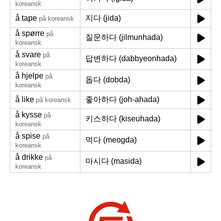
koreansk
å tape
지다 (jida)
på koreansk
å spørre
på
질문하다 (jilmunhada)
koreansk
å svare
på
답변하다 (dabbyeonhada)
koreansk
å hjelpe
på
돕다 (dobda)
koreansk
å like
좋아하다 (joh-ahada)
på koreansk
å kysse
på
키스하다 (kiseuhada)
koreansk
å spise
på
먹다 (meogda)
koreansk
å drikke
på
마시다 (masida)
koreansk