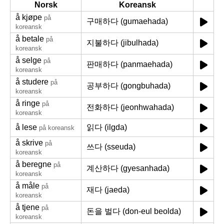
Norsk
Koreansk
å kjøpe
på
구매하다 (gumaehada)
koreansk
å betale
på
지불하다 (jibulhada)
koreansk
å selge
på
판매하다 (panmaehada)
koreansk
å studere
på
공부하다 (gongbuhada)
koreansk
å ringe
på
전화하다 (jeonhwahada)
koreansk
å lese
읽다 (ilgda)
på koreansk
å skrive
på
쓰다 (sseuda)
koreansk
å beregne
på
계산하다 (gyesanhada)
koreansk
å måle
på
재다 (jaeda)
koreansk
å tjene
på
돈을 벌다 (don-eul beolda)
koreansk