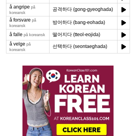
å angripe
på
공격하다 (gong-gyeoghada)
koreansk
å forsvare
på
방어하다 (bang-eohada)
koreansk
å falle
떨어지다 (tteol-eojida)
på koreansk
å velge
på
선택하다 (seontaeghada)
koreansk