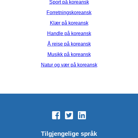
Sport på koreansk
Forretningskoreansk
Klær på koreansk
Handle på koreansk
Å reise på koreansk
Musikk på koreansk
Natur og vær på koreansk
Tilgjengelige språk