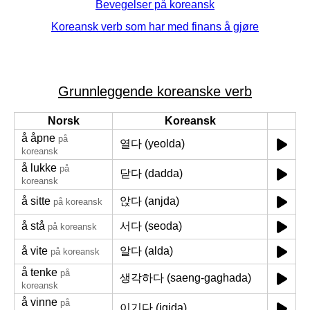
Bevegelser på koreansk
Koreansk verb som har med finans å gjøre
Grunnleggende koreanske verb
Norsk
Koreansk
å åpne
på
열다 (yeolda)
koreansk
å lukke
på
닫다 (dadda)
koreansk
å sitte
앉다 (anjda)
på koreansk
å stå
서다 (seoda)
på koreansk
å vite
알다 (alda)
på koreansk
å tenke
på
생각하다 (saeng-gaghada)
koreansk
å vinne
på
이기다 (igida)