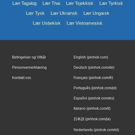
Lær Tagalog
Lær Thai
Lær Tsjekkisk
Lær Tyrkisk
Lær Tysk
Lær Ukrainsk
Lær Ungarsk
Lær Usbekisk
Lær Vietnamesisk
Betingelser og Vilkår
English (pinhok.com)
Personvernerklæring
Deutsch (pinhok.com/de)
Kontakt oss
Français (pinhok.com/fr)
Português (pinhok.com/pt)
Español (pinhok.com/es)
Italiano (pinhok.com/it)
日本語 (pinhok.com/ja)
Nederlands (pinhok.com/nl)