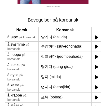
Advertisement
Bevegelser på koreansk
Norsk
Koreansk
å løpe
달리다 (dallida)
på koreansk
å svømme
på
수영하다 (suyeonghada)
koreansk
å hoppe
på
점프하다 (jeompeuhada)
koreansk
å trekke
på
당기다 (dang-gida)
koreansk
å dytte
på
밀다 (milda)
koreansk
å kaste
på
던지다 (deonjida)
koreansk
å krabbe
på
포복 (pobog)
koreansk
å slåss
på