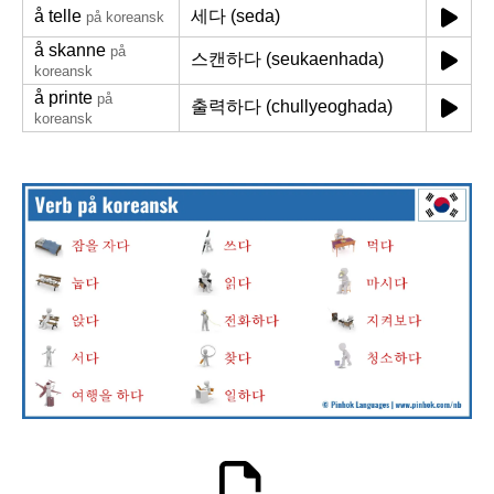
å telle
세다 (seda)
på koreansk
å skanne
på
스캔하다 (seukaenhada)
koreansk
å printe
på
출력하다 (chullyeoghada)
koreansk