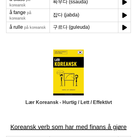
싸우다 (ssauda)
koreansk
å fange
på
잡다 (jabda)
koreansk
å rulle
구르다 (guleuda)
på koreansk
Lær Koreansk - Hurtig / Lett / Effektivt
Koreansk verb som har med finans å gjøre