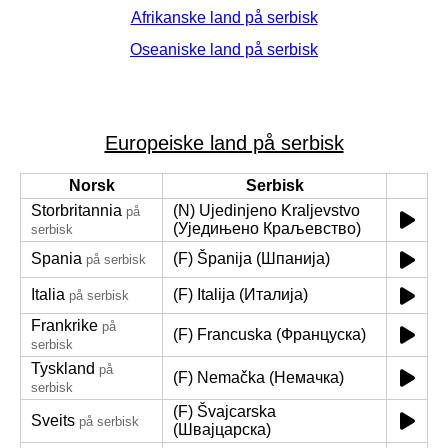
Afrikanske land på serbisk
Oseaniske land på serbisk
Europeiske land på serbisk
Norsk
Serbisk
Storbritannia
(N) Ujedinjeno Kraljevstvo
på
(Уједињено Краљевство)
serbisk
Spania
(F) Španija (Шпанија)
på serbisk
Italia
(F) Italija (Италија)
på serbisk
Frankrike
på
(F) Francuska (Француска)
serbisk
Tyskland
på
(F) Nemačka (Немачка)
serbisk
(F) Švajcarska
Sveits
på serbisk
(Швајцарска)