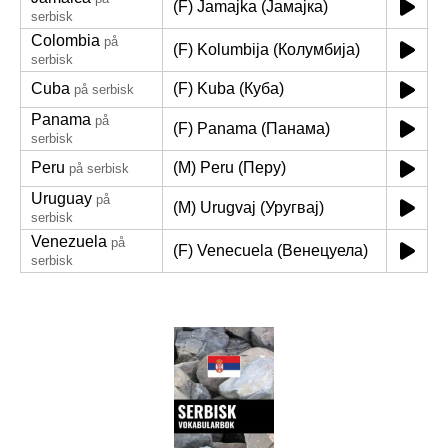
(F) Jamajka (Јамајка)
serbisk
Colombia
på
(F) Kolumbija (Колумбија)
serbisk
Cuba
(F) Kuba (Куба)
på serbisk
Panama
på
(F) Panama (Панама)
serbisk
Peru
(M) Peru (Перу)
på serbisk
Uruguay
på
(M) Urugvaj (Уругвај)
serbisk
Venezuela
på
(F) Venecuela (Венецуела)
serbisk