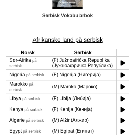
Serbisk Vokabularbok
Afrikanske land på serbisk
Norsk
Serbisk
Sør-Afrika
(F) Južnoafrička Republika
på
(Јужноафричка Република)
serbisk
Nigeria
(F) Nigerija (Нигерија)
på serbisk
Marokko
på
(M) Maroko (Мароко)
serbisk
Libya
(F) Libija (Либија)
på serbisk
Kenya
(F) Kenija (Кенија)
på serbisk
Algerie
(M) Alžir (Алжир)
på serbisk
Egypt
(M) Egipat (Египат)
på serbisk