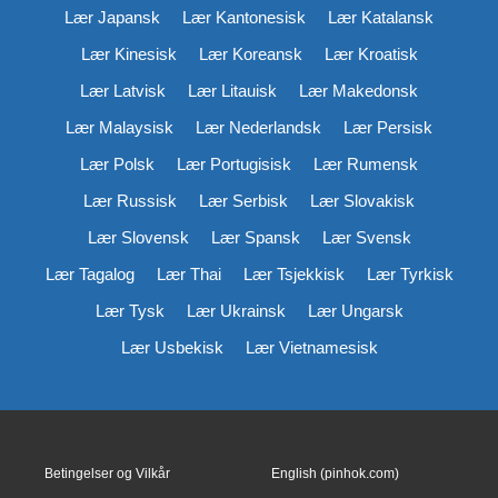
Lær Japansk
Lær Kantonesisk
Lær Katalansk
Lær Kinesisk
Lær Koreansk
Lær Kroatisk
Lær Latvisk
Lær Litauisk
Lær Makedonsk
Lær Malaysisk
Lær Nederlandsk
Lær Persisk
Lær Polsk
Lær Portugisisk
Lær Rumensk
Lær Russisk
Lær Serbisk
Lær Slovakisk
Lær Slovensk
Lær Spansk
Lær Svensk
Lær Tagalog
Lær Thai
Lær Tsjekkisk
Lær Tyrkisk
Lær Tysk
Lær Ukrainsk
Lær Ungarsk
Lær Usbekisk
Lær Vietnamesisk
Betingelser og Vilkår
English (pinhok.com)