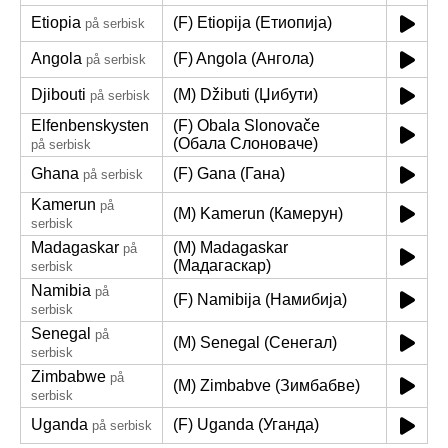
Etiopia
(F) Etiopija (Етиопија)
på serbisk
Angola
(F) Angola (Ангола)
på serbisk
Djibouti
(M) Džibuti (Џибути)
på serbisk
Elfenbenskysten
(F) Obala Slonovače
(Обала Слоноваче)
på serbisk
Ghana
(F) Gana (Гана)
på serbisk
Kamerun
på
(M) Kamerun (Камерун)
serbisk
Madagaskar
(M) Madagaskar
på
(Мадагаскар)
serbisk
Namibia
på
(F) Namibija (Намибија)
serbisk
Senegal
på
(M) Senegal (Сенегал)
serbisk
Zimbabwe
på
(M) Zimbabve (Зимбабве)
serbisk
Uganda
(F) Uganda (Уганда)
på serbisk