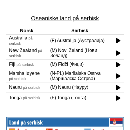
Oseaniske land på serbisk
Norsk
Serbisk
Australia
på
(F) Australija (Аустралија)
serbisk
New Zealand
(M) Novi Zeland (Нови
på
Зеланд)
serbisk
Fiji
(M) Fidži (Фиџи)
på serbisk
Marshalløyene
(N-PL) Maršalska Ostrva
(Маршалска Острва)
på serbisk
Nauru
(M) Nauru (Науру)
på serbisk
Tonga
(F) Tonga (Тонга)
på serbisk