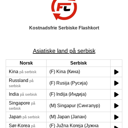
Kostnadsfrie Serbiske Flashkort
Asiatiske land på serbisk
Norsk
Serbisk
Kina
(F) Kina (Кина)
på serbisk
Russland
på
(F) Rusija (Русија)
serbisk
India
(F) Indija (Индија)
på serbisk
Singapore
på
(M) Singapur (Сингапур)
serbisk
Japan
(M) Japan (Јапан)
på serbisk
Sør-Korea
(F) Južna Koreja (Јужна
på