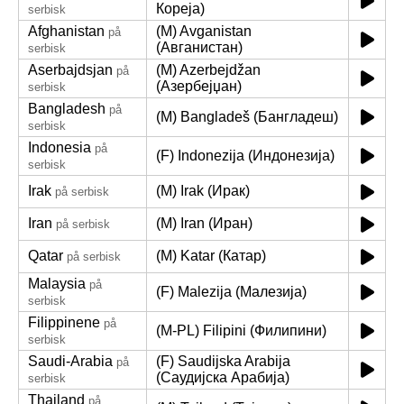
Кореја)
serbisk
Afghanistan
(M) Avganistan
på
(Авганистан)
serbisk
Aserbajdsjan
(M) Azerbejdžan
på
(Азербејџан)
serbisk
Bangladesh
på
(M) Bangladeš (Бангладеш)
serbisk
Indonesia
på
(F) Indonezija (Индонезија)
serbisk
Irak
(M) Irak (Ирак)
på serbisk
Iran
(M) Iran (Иран)
på serbisk
Qatar
(M) Katar (Катар)
på serbisk
Malaysia
på
(F) Malezija (Малезија)
serbisk
Filippinene
på
(M-PL) Filipini (Филипини)
serbisk
Saudi-Arabia
(F) Saudijska Arabija
på
(Саудијска Арабија)
serbisk
Thailand
på