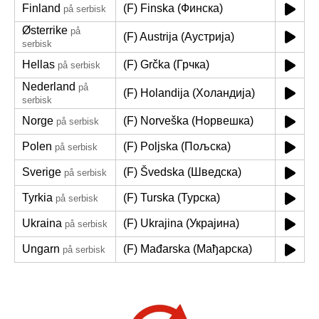
Finland
(F) Finska (Финска)
på serbisk
Østerrike
på
(F) Austrija (Аустрија)
serbisk
Hellas
(F) Grčka (Грчка)
på serbisk
Nederland
på
(F) Holandija (Холандија)
serbisk
Norge
(F) Norveška (Норвешка)
på serbisk
Polen
(F) Poljska (Пољска)
på serbisk
Sverige
(F) Švedska (Шведска)
på serbisk
Tyrkia
(F) Turska (Турска)
på serbisk
Ukraina
(F) Ukrajina (Украјина)
på serbisk
Ungarn
(F) Mađarska (Мађарска)
på serbisk