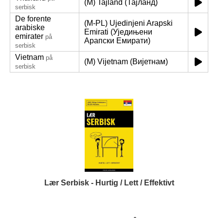
(M) Tajland (Тајланд)
serbisk
De forente
(M-PL) Ujedinjeni Arapski
arabiske
Emirati (Уједињени
emirater
på
Арапски Емирати)
serbisk
Vietnam
på
(M) Vijetnam (Вијетнам)
serbisk
Lær Serbisk - Hurtig / Lett / Effektivt