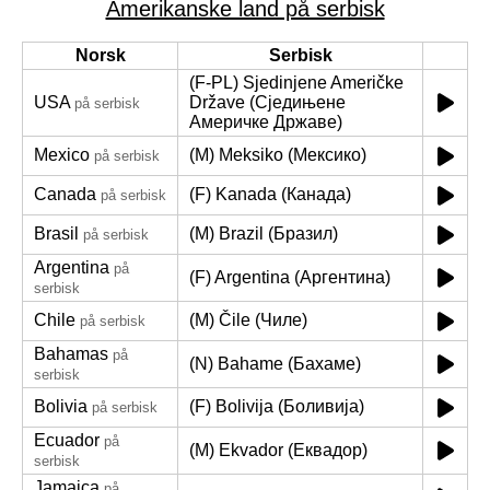
Amerikanske land på serbisk
Norsk
Serbisk
(F-PL) Sjedinjene Američke
USA
Države (Сједињене
på serbisk
Америчке Државе)
Mexico
(M) Meksiko (Мексико)
på serbisk
Canada
(F) Kanada (Канада)
på serbisk
Brasil
(M) Brazil (Бразил)
på serbisk
Argentina
på
(F) Argentina (Аргентина)
serbisk
Chile
(M) Čile (Чиле)
på serbisk
Bahamas
på
(N) Bahame (Бахаме)
serbisk
Bolivia
(F) Bolivija (Боливија)
på serbisk
Ecuador
på
(M) Ekvador (Еквадор)
serbisk
Jamaica
på