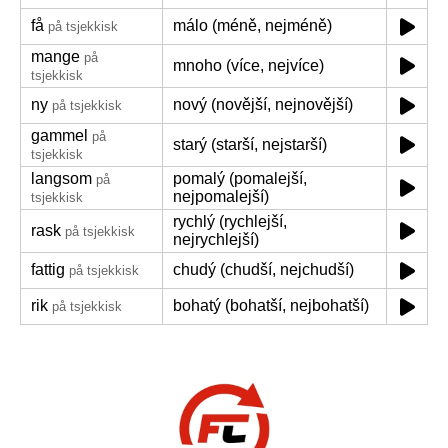
få
málo (méně, nejméně)
på tsjekkisk
mange
på
mnoho (více, nejvíce)
tsjekkisk
ny
nový (novější, nejnovější)
på tsjekkisk
gammel
på
starý (starší, nejstarší)
tsjekkisk
langsom
pomalý (pomalejší,
på
nejpomalejší)
tsjekkisk
rychlý (rychlejší,
rask
på tsjekkisk
nejrychlejší)
fattig
chudý (chudší, nejchudší)
på tsjekkisk
rik
bohatý (bohatší, nejbohatší)
på tsjekkisk