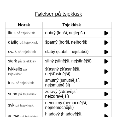
Følelser på tsjekkisk
Norsk
Tsjekkisk
flink
dobrý (lepší, nejlepší)
på tsjekkisk
dårlig
špatný (horší, nejhorší)
på tsjekkisk
svak
slabý (slabší, nejslabší)
på tsjekkisk
sterk
silný (silnější, nejsilnější)
på tsjekkisk
lykkelig
šťastný (šťastnější,
på
nejšťastnější)
tsjekkisk
smutný (smutnější,
trist
på tsjekkisk
nejsmutnější)
zdravý (zdravější,
sunn
på tsjekkisk
nejzdravější)
nemocný (nemocnější,
syk
på tsjekkisk
nejnemocnější)
hladový (hladovější,
sulten
på tsjekkisk