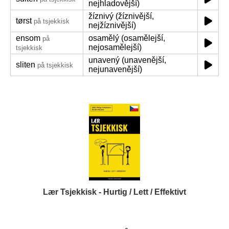
nejhladovější)
žíznivý (žíznivější,
tørst
på tsjekkisk
nejžíznivější)
ensom
osamělý (osamělejší,
på
nejosamělejší)
tsjekkisk
unavený (unavenější,
sliten
på tsjekkisk
nejunavenější)
Lær Tsjekkisk - Hurtig / Lett / Effektivt