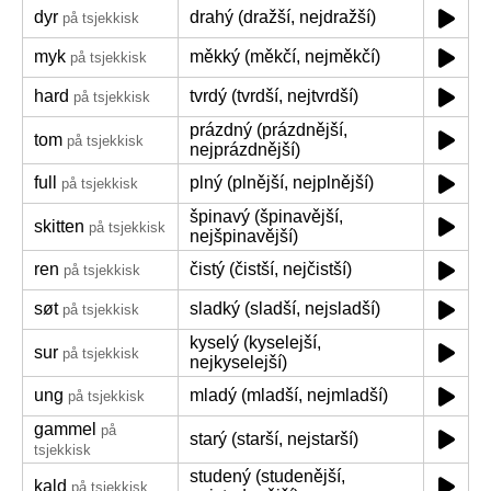
dyr
drahý (dražší, nejdražší)
på tsjekkisk
myk
měkký (měkčí, nejměkčí)
på tsjekkisk
hard
tvrdý (tvrdší, nejtvrdší)
på tsjekkisk
prázdný (prázdnější,
tom
på tsjekkisk
nejprázdnější)
full
plný (plnější, nejplnější)
på tsjekkisk
špinavý (špinavější,
skitten
på tsjekkisk
nejšpinavější)
ren
čistý (čistší, nejčistší)
på tsjekkisk
søt
sladký (sladší, nejsladší)
på tsjekkisk
kyselý (kyselejší,
sur
på tsjekkisk
nejkyselejší)
ung
mladý (mladší, nejmladší)
på tsjekkisk
gammel
på
starý (starší, nejstarší)
tsjekkisk
studený (studenější,
kald
på tsjekkisk