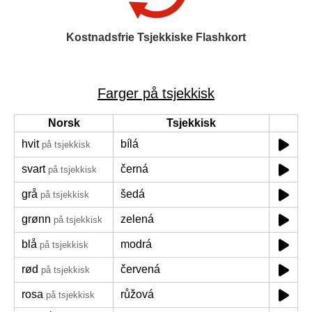
Kostnadsfrie Tsjekkiske Flashkort
Farger på tsjekkisk
Norsk
Tsjekkisk
hvit
bílá
på tsjekkisk
svart
černá
på tsjekkisk
grå
šedá
på tsjekkisk
grønn
zelená
på tsjekkisk
blå
modrá
på tsjekkisk
rød
červená
på tsjekkisk
rosa
růžová
på tsjekkisk