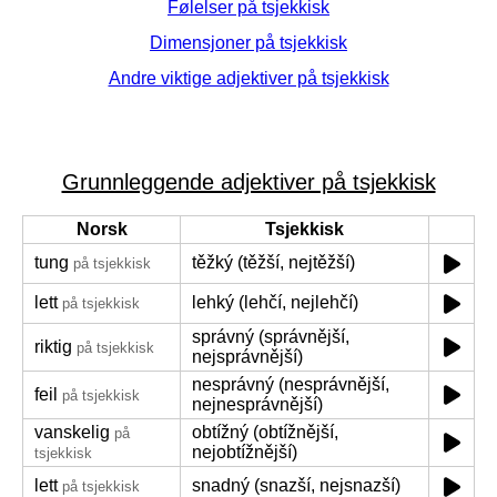
Følelser på tsjekkisk
Dimensjoner på tsjekkisk
Andre viktige adjektiver på tsjekkisk
Grunnleggende adjektiver på tsjekkisk
Norsk
Tsjekkisk
tung
těžký (těžší, nejtěžší)
på tsjekkisk
lett
lehký (lehčí, nejlehčí)
på tsjekkisk
správný (správnější,
riktig
på tsjekkisk
nejsprávnější)
nesprávný (nesprávnější,
feil
på tsjekkisk
nejnesprávnější)
vanskelig
obtížný (obtížnější,
på
nejobtížnější)
tsjekkisk
lett
snadný (snazší, nejsnazší)
på tsjekkisk