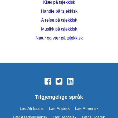
Klær på tsjekkisk
Handle på tsjekkisk
Å reise på tsjekkisk
Musikk på tsjekkisk
Natur og vær på tsjekkisk
Tilgjengelige språk
Lær Afrikaans
Lær Arabisk
Lær Armensk
Lær Aserbajdsjansk
Lær Bengalsk
Lær Bulgarsk