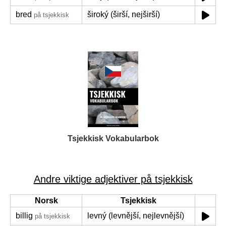
bred
široký (širší, nejširší)
på tsjekkisk
Tsjekkisk Vokabularbok
Andre viktige adjektiver på tsjekkisk
Norsk
Tsjekkisk
billig
levný (levnější, nejlevnější)
på tsjekkisk