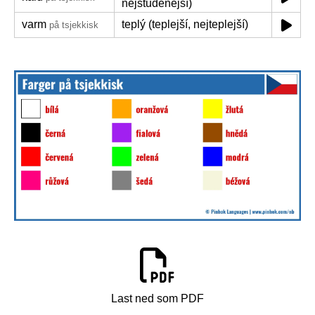
nejstudenější)
varm
teplý (teplejší, nejteplejší)
på tsjekkisk
Last ned som PDF