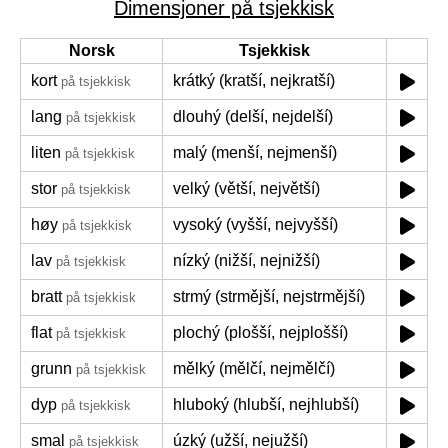
Dimensjoner på tsjekkisk
Norsk
Tsjekkisk
kort
krátký (kratší, nejkratší)
på tsjekkisk
lang
dlouhý (delší, nejdelší)
på tsjekkisk
liten
malý (menší, nejmenší)
på tsjekkisk
stor
velký (větší, největší)
på tsjekkisk
høy
vysoký (vyšší, nejvyšší)
på tsjekkisk
lav
nízký (nižší, nejnižší)
på tsjekkisk
bratt
strmý (strmější, nejstrmější)
på tsjekkisk
flat
plochý (plošší, nejplošší)
på tsjekkisk
grunn
mělký (mělčí, nejmělčí)
på tsjekkisk
dyp
hluboký (hlubší, nejhlubší)
på tsjekkisk
smal
úzký (užší, nejužší)
på tsjekkisk