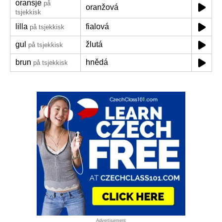
oransje
på
oranžová
tsjekkisk
lilla
fialová
på tsjekkisk
gul
žlutá
på tsjekkisk
brun
hnědá
på tsjekkisk
Advertisement