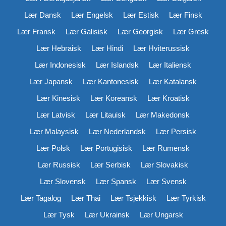
Lær Dansk
Lær Engelsk
Lær Estisk
Lær Finsk
Lær Fransk
Lær Galisisk
Lær Georgisk
Lær Gresk
Lær Hebraisk
Lær Hindi
Lær Hviterussisk
Lær Indonesisk
Lær Islandsk
Lær Italiensk
Lær Japansk
Lær Kantonesisk
Lær Katalansk
Lær Kinesisk
Lær Koreansk
Lær Kroatisk
Lær Latvisk
Lær Litauisk
Lær Makedonsk
Lær Malaysisk
Lær Nederlandsk
Lær Persisk
Lær Polsk
Lær Portugisisk
Lær Rumensk
Lær Russisk
Lær Serbisk
Lær Slovakisk
Lær Slovensk
Lær Spansk
Lær Svensk
Lær Tagalog
Lær Thai
Lær Tsjekkisk
Lær Tyrkisk
Lær Tysk
Lær Ukrainsk
Lær Ungarsk