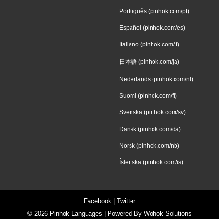
Português (pinhok.com/pt)
Español (pinhok.com/es)
Italiano (pinhok.com/it)
日本語 (pinhok.com/ja)
Nederlands (pinhok.com/nl)
Suomi (pinhok.com/fi)
Svenska (pinhok.com/sv)
Dansk (pinhok.com/da)
Norsk (pinhok.com/nb)
Íslenska (pinhok.com/is)
Facebook
|
Twitter
© 2026
Pinhok Languages
| Powered By
Wohok Solutions