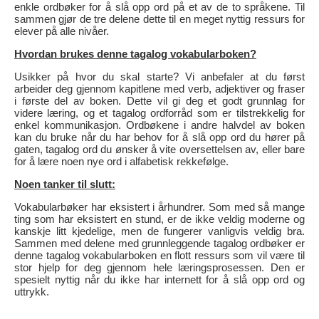
enkle ordbøker for å slå opp ord på et av de to språkene. Til
sammen gjør de tre delene dette til en meget nyttig ressurs for
elever på alle nivåer.
Hvordan brukes denne tagalog vokabularboken?
Usikker på hvor du skal starte? Vi anbefaler at du først
arbeider deg gjennom kapitlene med verb, adjektiver og fraser
i første del av boken. Dette vil gi deg et godt grunnlag for
videre læring, og et tagalog ordforråd som er tilstrekkelig for
enkel kommunikasjon. Ordbøkene i andre halvdel av boken
kan du bruke når du har behov for å slå opp ord du hører på
gaten, tagalog ord du ønsker å vite oversettelsen av, eller bare
for å lære noen nye ord i alfabetisk rekkefølge.
Noen tanker til slutt:
Vokabularbøker har eksistert i århundrer. Som med så mange
ting som har eksistert en stund, er de ikke veldig moderne og
kanskje litt kjedelige, men de fungerer vanligvis veldig bra.
Sammen med delene med grunnleggende tagalog ordbøker er
denne tagalog vokabularboken en flott ressurs som vil være til
stor hjelp for deg gjennom hele læringsprosessen. Den er
spesielt nyttig når du ikke har internett for å slå opp ord og
uttrykk.