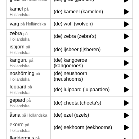
kamel
på
(de) kameel (kamelen)
Holländska
varg
(de) wolf (wolven)
på Holländska
zebra
på
(de) zebra (zebra's)
Holländska
isbjörn
på
(de) ijsbeer (ijsberen)
Holländska
känguru
(de) kangoeroe
på
(kangoeroes)
Holländska
noshörning
(de) neushoorn
på
(neushoorns)
Holländska
leopard
på
(de) luipaard (luipaarden)
Holländska
gepard
på
(de) cheeta (cheeta's)
Holländska
åsna
(de) ezel (ezels)
på Holländska
ekorre
på
(de) eekhoorn (eekhoorns)
Holländska
fladdermus
på