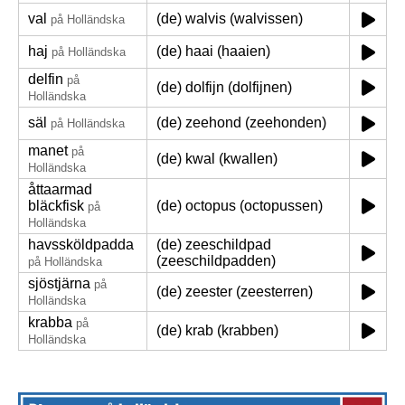
val
(de) walvis (walvissen)
på Holländska
haj
(de) haai (haaien)
på Holländska
delfin
på
(de) dolfijn (dolfijnen)
Holländska
säl
(de) zeehond (zeehonden)
på Holländska
manet
på
(de) kwal (kwallen)
Holländska
åttaarmad
bläckfisk
(de) octopus (octopussen)
på
Holländska
havssköldpadda
(de) zeeschildpad
(zeeschildpadden)
på Holländska
sjöstjärna
på
(de) zeester (zeesterren)
Holländska
krabba
på
(de) krab (krabben)
Holländska