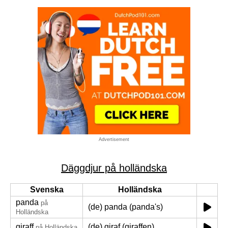
Advertisement
Däggdjur på holländska
Svenska
Holländska
panda
på
(de) panda (panda's)
Holländska
giraff
(de) giraf (giraffen)
på Holländska