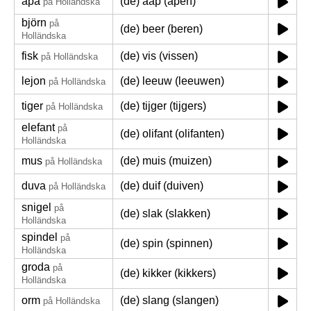
apa
(de) aap (apen)
på Holländska
björn
på
(de) beer (beren)
Holländska
fisk
(de) vis (vissen)
på Holländska
lejon
(de) leeuw (leeuwen)
på Holländska
tiger
(de) tijger (tijgers)
på Holländska
elefant
på
(de) olifant (olifanten)
Holländska
mus
(de) muis (muizen)
på Holländska
duva
(de) duif (duiven)
på Holländska
snigel
på
(de) slak (slakken)
Holländska
spindel
på
(de) spin (spinnen)
Holländska
groda
på
(de) kikker (kikkers)
Holländska
orm
(de) slang (slangen)
på Holländska