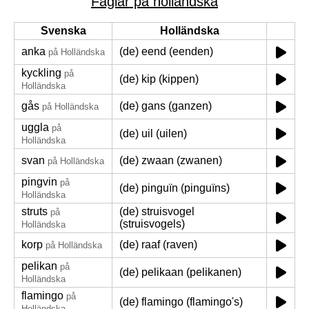
Fåglar på holländska
Svenska
Holländska
anka
(de) eend (eenden)
på Holländska
kyckling
på
(de) kip (kippen)
Holländska
gås
(de) gans (ganzen)
på Holländska
uggla
på
(de) uil (uilen)
Holländska
svan
(de) zwaan (zwanen)
på Holländska
pingvin
på
(de) pinguïn (pinguïns)
Holländska
struts
(de) struisvogel
på
(struisvogels)
Holländska
korp
(de) raaf (raven)
på Holländska
pelikan
på
(de) pelikaan (pelikanen)
Holländska
flamingo
på
(de) flamingo (flamingo's)
Holländska