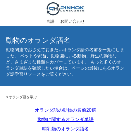
言語
お問い合わせ
動物のオランダ語名
動物関連でおさえておきたいオランダ語の名前を一覧にしま
した。 ペットや家畜、動物園にいる動物、野生の動物な
ど、さまざまな種類をカバーしています。 もっと多くのオ
ランダ単語を確認したい場合は、ページの最後にあるオラン
ダ語学習リソースをご覧ください。
<
オランダ語を学ぶ
オランダ語の動物の名前20選
動物に関するオランダ単語
哺乳類のオランダ語名