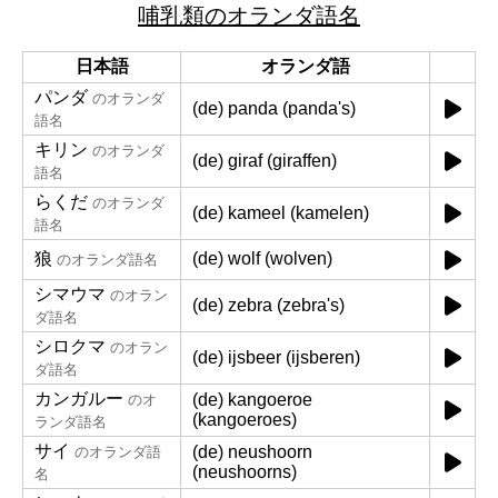
哺乳類のオランダ語名
日本語
オランダ語
パンダ
のオランダ
(de) panda (panda's)
語名
キリン
のオランダ
(de) giraf (giraffen)
語名
らくだ
のオランダ
(de) kameel (kamelen)
語名
狼
(de) wolf (wolven)
のオランダ語名
シマウマ
のオラン
(de) zebra (zebra's)
ダ語名
シロクマ
のオラン
(de) ijsbeer (ijsberen)
ダ語名
カンガルー
(de) kangoeroe
のオ
(kangoeroes)
ランダ語名
サイ
(de) neushoorn
のオランダ語
(neushoorns)
名