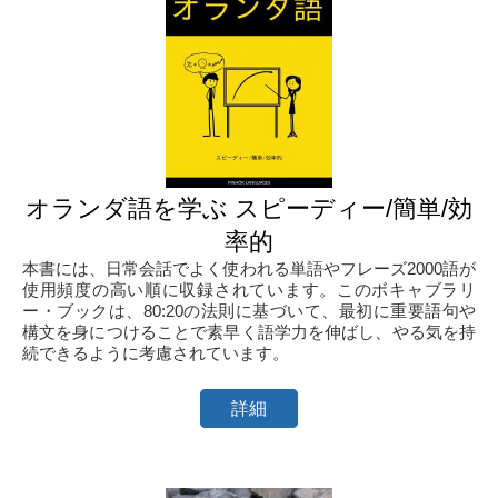
オランダ語を学ぶ スピーディー/簡単/効
率的
本書には、日常会話でよく使われる単語やフレーズ2000語が
使用頻度の高い順に収録されています。このボキャブラリ
ー・ブックは、80:20の法則に基づいて、最初に重要語句や
構文を身につけることで素早く語学力を伸ばし、やる気を持
続できるように考慮されています。
詳細