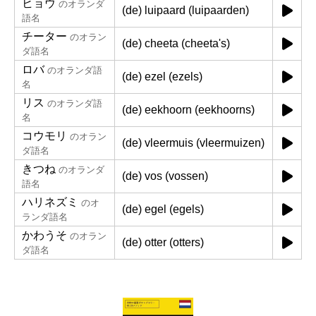
ヒョウ
のオランダ
(de) luipaard (luipaarden)
語名
チーター
のオラン
(de) cheeta (cheeta's)
ダ語名
ロバ
のオランダ語
(de) ezel (ezels)
名
リス
のオランダ語
(de) eekhoorn (eekhoorns)
名
コウモリ
のオラン
(de) vleermuis (vleermuizen)
ダ語名
きつね
のオランダ
(de) vos (vossen)
語名
ハリネズミ
のオ
(de) egel (egels)
ランダ語名
かわうそ
のオラン
(de) otter (otters)
ダ語名