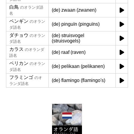
白鳥
のオランダ語
(de) zwaan (zwanen)
名
ペンギン
のオラン
(de) pinguïn (pinguïns)
ダ語名
ダチョウ
(de) struisvogel
のオラン
(struisvogels)
ダ語名
カラス
のオランダ
(de) raaf (raven)
語名
ペリカン
のオラン
(de) pelikaan (pelikanen)
ダ語名
フラミンゴ
のオ
(de) flamingo (flamingo's)
ランダ語名