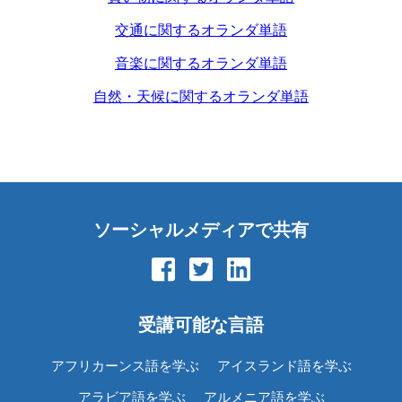
交通に関するオランダ単語
音楽に関するオランダ単語
自然・天候に関するオランダ単語
ソーシャルメディアで共有
受講可能な言語
アフリカーンス語を学ぶ
アイスランド語を学ぶ
アラビア語を学ぶ
アルメニア語を学ぶ