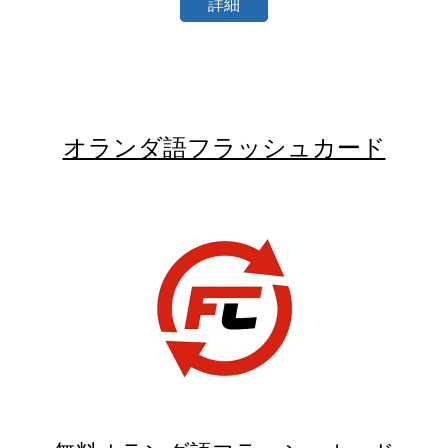
詳細
オランダ語フラッシュカード