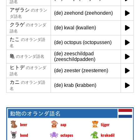
語名
アザラシ
のオラン
(de) zeehond (zeehonden)
ダ語名
クラゲ
のオランダ
(de) kwal (kwallen)
語名
たこ
のオランダ語
(de) octopus (octopussen)
名
(de) zeeschildpad
亀
のオランダ語名
(zeeschildpadden)
ヒトデ
のオランダ
(de) zeester (zeesterren)
語名
カニ
のオランダ語
(de) krab (krabben)
名