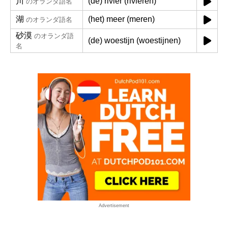
川
(de) rivier (rivieren)
のオランダ語名
湖
(het) meer (meren)
のオランダ語名
砂漠
のオランダ語
(de) woestijn (woestijnen)
名
Advertisement