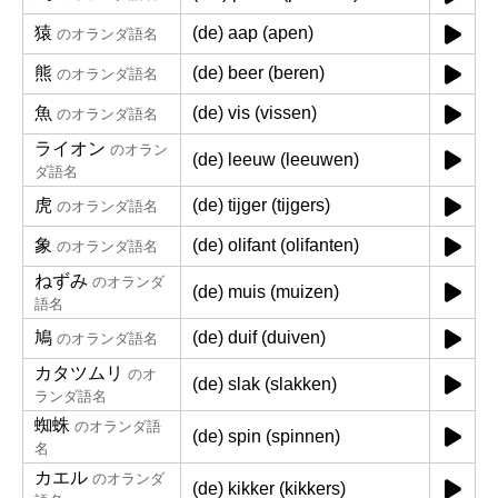
猿
(de) aap (apen)
のオランダ語名
熊
(de) beer (beren)
のオランダ語名
魚
(de) vis (vissen)
のオランダ語名
ライオン
のオラン
(de) leeuw (leeuwen)
ダ語名
虎
(de) tijger (tijgers)
のオランダ語名
象
(de) olifant (olifanten)
のオランダ語名
ねずみ
のオランダ
(de) muis (muizen)
語名
鳩
(de) duif (duiven)
のオランダ語名
カタツムリ
のオ
(de) slak (slakken)
ランダ語名
蜘蛛
のオランダ語
(de) spin (spinnen)
名
カエル
のオランダ
(de) kikker (kikkers)