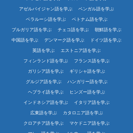
アゼルバイジャン語を学ぶ
ベンガル語を学ぶ
ベラルーシ語を学ぶ
ベトナム語を学ぶ
ブルガリア語を学ぶ
チェコ語を学ぶ
朝鮮語を学ぶ
中国語を学ぶ
デンマーク語を学ぶ
ドイツ語を学ぶ
英語を学ぶ
エストニア語を学ぶ
フィンランド語を学ぶ
フランス語を学ぶ
ガリシア語を学ぶ
ギリシャ語を学ぶ
グルジア語を学ぶ
ハンガリー語を学ぶ
ヘブライ語を学ぶ
ヒンズー語を学ぶ
インドネシア語を学ぶ
イタリア語を学ぶ
広東語を学ぶ
カタロニア語を学ぶ
クロアチア語を学ぶ
マケドニア語を学ぶ