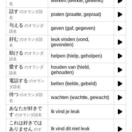
werken (werkte, gewerkt)
名
話す
のオランダ語
praten (praatte, gepraat)
名
与える
のオランダ
geven (gaf, gegeven)
語名
好む
leuk vinden (vond,
のオランダ語
gevonden)
名
助ける
のオランダ
helpen (hielp, geholpen)
語名
愛する
houden van (hield,
のオランダ
gehouden)
語名
電話する
のオラン
bellen (belde, gebeld)
ダ語名
待つ
のオランダ語
wachten (wachtte, gewacht)
名
あなたが好きで
Ik vind je leuk
す
のオランダ語名
これは好きでは
Ik vind dit niet leuk
ありません
のオ