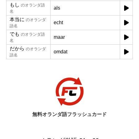
もし
のオランダ語
als
名
本当に
のオランダ
echt
語名
でも
のオランダ語
maar
名
だから
のオランダ
omdat
語名
無料オランダ語フラッシュカード