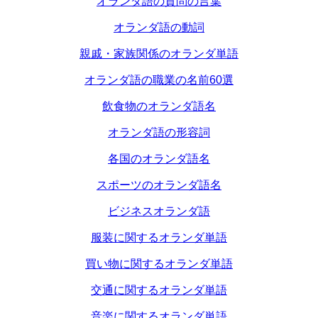
オランダ語の質問の言葉
オランダ語の動詞
親戚・家族関係のオランダ単語
オランダ語の職業の名前60選
飲食物のオランダ語名
オランダ語の形容詞
各国のオランダ語名
スポーツのオランダ語名
ビジネスオランダ語
服装に関するオランダ単語
買い物に関するオランダ単語
交通に関するオランダ単語
音楽に関するオランダ単語