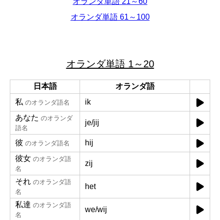
オランダ単語 21～60
オランダ単語 61～100
オランダ単語 1～20
日本語
オランダ語
私
ik
のオランダ語名
あなた
のオランダ
je/jij
語名
彼
hij
のオランダ語名
彼女
のオランダ語
zij
名
それ
のオランダ語
het
名
私達
のオランダ語
we/wij
名