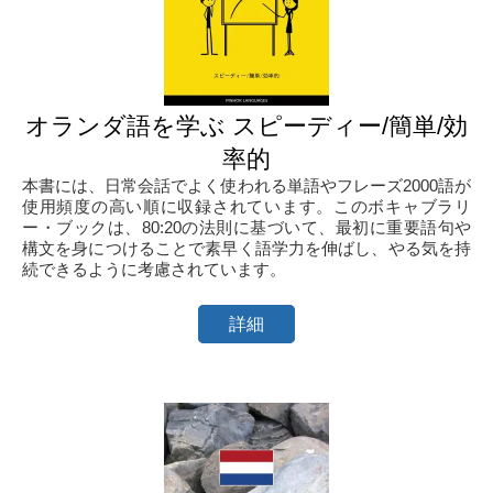
オランダ語を学ぶ スピーディー/簡単/効
率的
本書には、日常会話でよく使われる単語やフレーズ2000語が
使用頻度の高い順に収録されています。このボキャブラリ
ー・ブックは、80:20の法則に基づいて、最初に重要語句や
構文を身につけることで素早く語学力を伸ばし、やる気を持
続できるように考慮されています。
詳細