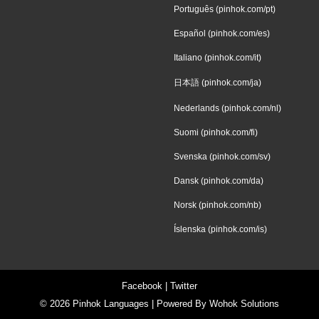
Português (pinhok.com/pt)
Español (pinhok.com/es)
Italiano (pinhok.com/it)
日本語 (pinhok.com/ja)
Nederlands (pinhok.com/nl)
Suomi (pinhok.com/fi)
Svenska (pinhok.com/sv)
Dansk (pinhok.com/da)
Norsk (pinhok.com/nb)
Íslenska (pinhok.com/is)
Facebook
|
Twitter
© 2026
Pinhok Languages
| Powered By
Wohok Solutions