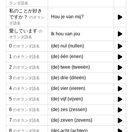
ランダ語名
私のことが好き
Hou je van mij?
ですか？
のオラン
ダ語名
愛しています
の
Ik hou van jou
オランダ語名
0
(de) nul (nullen)
のオランダ語名
1
(de) één (enen)
のオランダ語名
2
(de) twee (tweeën)
のオランダ語名
3
(de) drie (drieën)
のオランダ語名
4
(de) vier (vieren)
のオランダ語名
5
(de) vijf (vijven)
のオランダ語名
6
(de) zes (zessen)
のオランダ語名
7
(de) zeven (zevens)
のオランダ語名
8
(de) acht (achten)
のオランダ語名