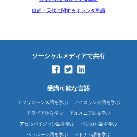
自然・天候に関するオランダ単語
ソーシャルメディアで共有
受講可能な言語
アフリカーンス語を学ぶ
アイスランド語を学ぶ
アラビア語を学ぶ
アルメニア語を学ぶ
アゼルバイジャン語を学ぶ
ベンガル語を学ぶ
ベラルーシ語を学ぶ
ベトナム語を学ぶ