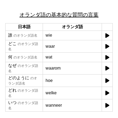
オランダ語の基本的な質問の言葉
日本語
オランダ語
誰
wie
のオランダ語名
どこ
のオランダ語
waar
名
何
wat
のオランダ語名
なぜ
のオランダ語
waarom
名
どのように
のオ
hoe
ランダ語名
どれ
のオランダ語
welke
名
いつ
のオランダ語
wanneer
名