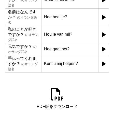
のオランダ
語名
名前はなんです
Hoe heet je?
か？
のオランダ語
名
私のことが好き
Hou je van mij?
ですか？
のオラン
ダ語名
元気ですか？
の
Hoe gaat het?
オランダ語名
手伝ってくれま
Kunt u mij helpen?
すか？
のオランダ
語名
PDF版をダウンロード