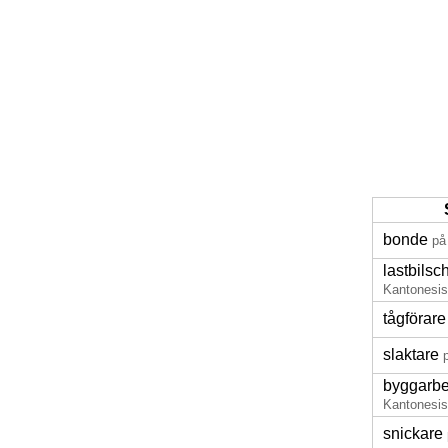
bonde
på
lastbilsc
Kantonesi
tågförare
slaktare
byggarbe
Kantonesi
snickare