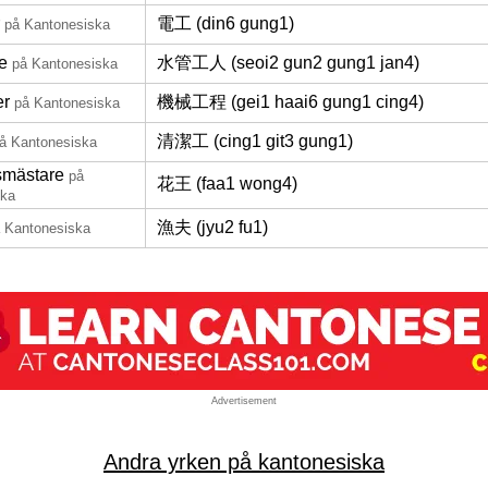
電工 (din6 gung1)
på Kantonesiska
e
水管工人 (seoi2 gun2 gung1 jan4)
på Kantonesiska
er
機械工程 (gei1 haai6 gung1 cing4)
på Kantonesiska
清潔工 (cing1 git3 gung1)
å Kantonesiska
smästare
på
花王 (faa1 wong4)
ska
漁夫 (jyu2 fu1)
 Kantonesiska
Advertisement
Andra yrken på kantonesiska