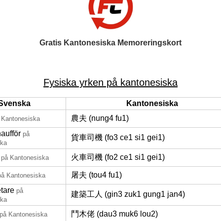
Gratis Kantonesiska Memoreringskort
Fysiska yrken på kantonesiska
Svenska
Kantonesiska
農夫 (nung4 fu1)
 Kantonesiska
haufför
på
貨車司機 (fo3 ce1 si1 gei1)
ska
火車司機 (fo2 ce1 si1 gei1)
på Kantonesiska
屠夫 (tou4 fu1)
på Kantonesiska
tare
på
建築工人 (gin3 zuk1 gung1 jan4)
ska
鬥木佬 (dau3 muk6 lou2)
på Kantonesiska