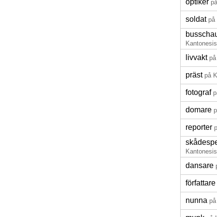
optiker
på
soldat
på
busschau
Kantonesi
livvakt
på
präst
på K
fotograf
p
domare
p
reporter
skådespe
Kantonesi
dansare
författare
nunna
på