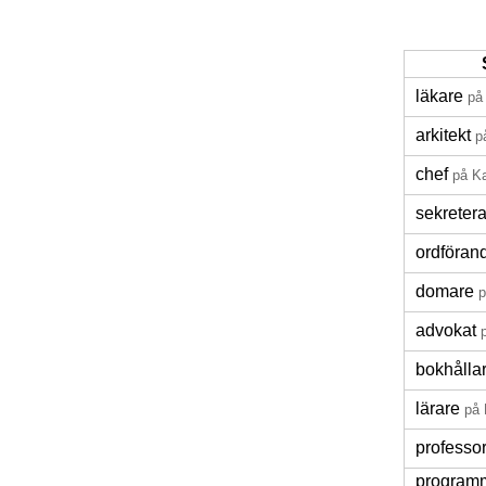
läkare
på
arkitekt
p
chef
på K
sekreter
ordföran
domare
p
advokat
bokhålla
lärare
på 
professo
program