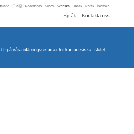
Italiano
日本語
Nederlands
Suomi
Svenska
Dansk
Norsk
Íslenska
Språk
Kontakta oss
itt på våra inlärningsresurser för kantonesiska i slutet