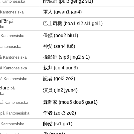
配鏡師 (pui3 geng2 si1)
 Kantonesiska
軍人 (gwan1 jan4)
 Kantonesiska
fför
på
巴士司機 (baa1 si2 si1 gei1)
ska
保鏢 (bou2 biu1)
 Kantonesiska
神父 (san4 fu6)
antonesiska
攝影師 (sip3 jing2 si1)
å Kantonesiska
裁判 (coi4 pun3)
å Kantonesiska
記者 (gei3 ze2)
på Kantonesiska
lare
på
演員 (jin2 jyun4)
ska
舞蹈家 (mou5 dou6 gaa1)
på Kantonesiska
作者 (zok3 ze2)
på Kantonesiska
師姑 (si1 gu1)
 Kantonesiska