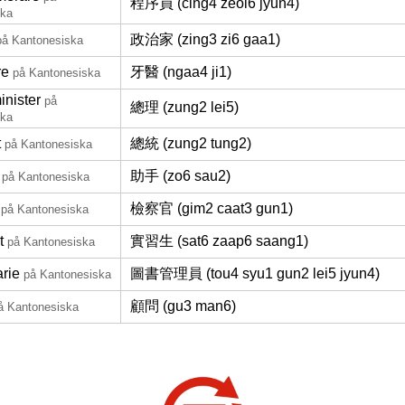
程序員 (cing4 zeoi6 jyun4)
ska
政治家 (zing3 zi6 gaa1)
på Kantonesiska
re
牙醫 (ngaa4 ji1)
på Kantonesiska
inister
på
總理 (zung2 lei5)
ska
t
總統 (zung2 tung2)
på Kantonesiska
助手 (zo6 sau2)
på Kantonesiska
檢察官 (gim2 caat3 gun1)
på Kantonesiska
t
實習生 (sat6 zaap6 saang1)
på Kantonesiska
arie
圖書管理員 (tou4 syu1 gun2 lei5 jyun4)
på Kantonesiska
顧問 (gu3 man6)
å Kantonesiska