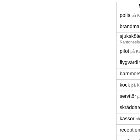
polis
på K
brandma
sjuksköt
Kantonesi
pilot
på K
flygvärd
barnmor
kock
på K
servitör
p
skräddar
kassör
på
reception