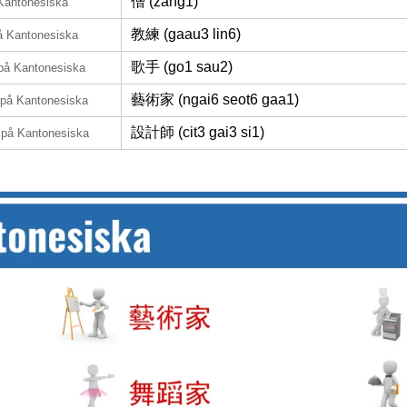
僧 (zang1)
Kantonesiska
教練 (gaau3 lin6)
å Kantonesiska
歌手 (go1 sau2)
på Kantonesiska
藝術家 (ngai6 seot6 gaa1)
på Kantonesiska
設計師 (cit3 gai3 si1)
på Kantonesiska