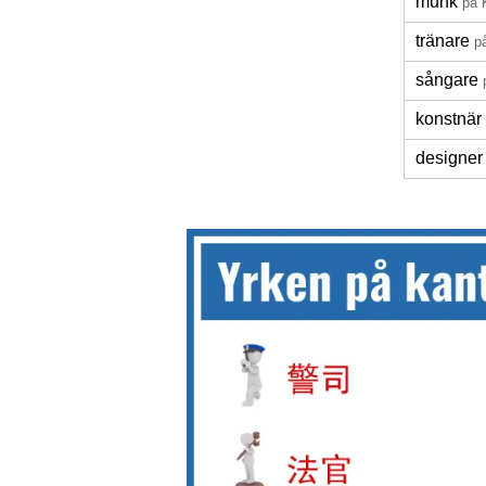
munk
på 
tränare
p
sångare
konstnär
designer