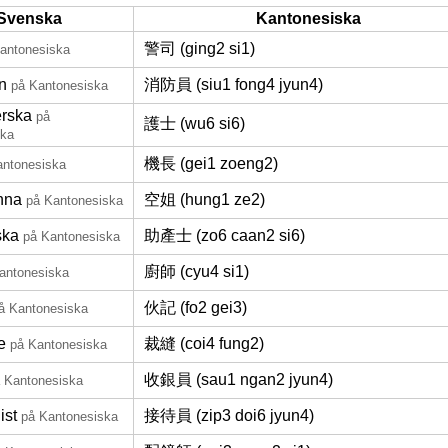
Svenska
Kantonesiska
警司 (ging2 si1)
antonesiska
n
消防員 (siu1 fong4 jyun4)
på Kantonesiska
erska
på
護士 (wu6 si6)
ska
機長 (gei1 zoeng2)
antonesiska
inna
空姐 (hung1 ze2)
på Kantonesiska
ska
助產士 (zo6 caan2 si6)
på Kantonesiska
廚師 (cyu4 si1)
antonesiska
伙記 (fo2 gei3)
å Kantonesiska
e
裁縫 (coi4 fung2)
på Kantonesiska
收銀員 (sau1 ngan2 jyun4)
 Kantonesiska
ist
接待員 (zip3 doi6 jyun4)
på Kantonesiska