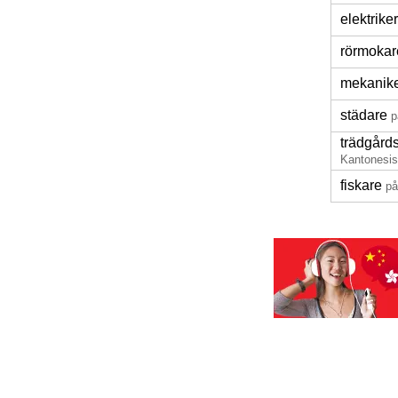
elektriker
rörmokar
mekanik
städare
p
trädgård
Kantonesi
fiskare
på