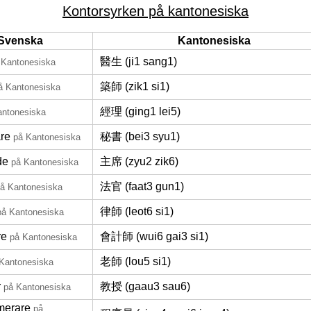
Kontorsyrken på kantonesiska
Svenska
Kantonesiska
醫生 (ji1 sang1)
 Kantonesiska
築師 (zik1 si1)
å Kantonesiska
經理 (ging1 lei5)
antonesiska
are
秘書 (bei3 syu1)
på Kantonesiska
de
主席 (zyu2 zik6)
på Kantonesiska
法官 (faat3 gun1)
å Kantonesiska
律師 (leot6 si1)
på Kantonesiska
re
會計師 (wui6 gai3 si1)
på Kantonesiska
老師 (lou5 si1)
Kantonesiska
r
教授 (gaau3 sau6)
på Kantonesiska
merare
på