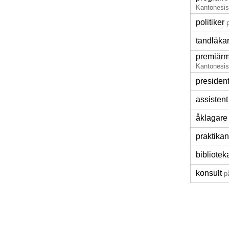
Kantonesi
politiker
tandläka
premiärm
Kantonesi
presiden
assistent
åklagare
praktikan
bibliotek
konsult
p