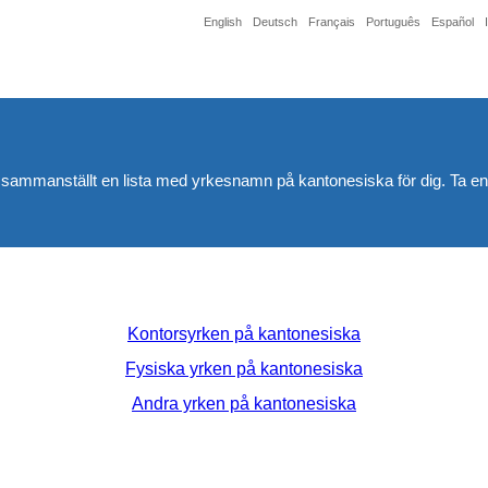
English
Deutsch
Français
Português
Español
r sammanställt en lista med yrkesnamn på kantonesiska för dig. Ta en t
Kontorsyrken på kantonesiska
Fysiska yrken på kantonesiska
Andra yrken på kantonesiska