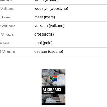
Afrikaans
woestyn (woestyne)
f Afrikaans
meer (mere)
frikaans
vulkaan (vulkane)
f Afrikaans
grot (grotte)
 Afrikaans
pool (pole)
rikaans
oseaan (oseane)
f Afrikaans