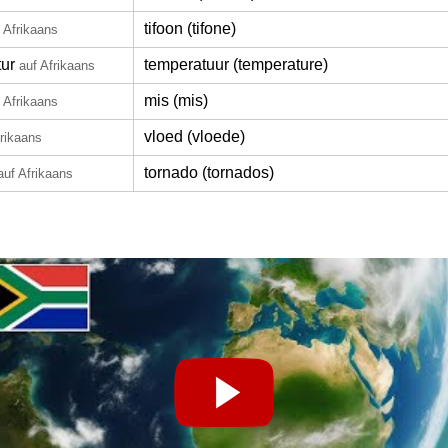
tifoon (tifone)
 Afrikaans
ur
temperatuur (temperature)
auf Afrikaans
mis (mis)
 Afrikaans
vloed (vloede)
frikaans
tornado (tornados)
auf Afrikaans