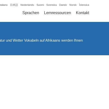
Italiano
日本語
Nederlands
Suomi
Svenska
Dansk
Norsk
Íslenska
Sprachen
Lernressourcen
Kontakt
atur und Wetter Vokabeln auf Afrikaans werden Ihnen