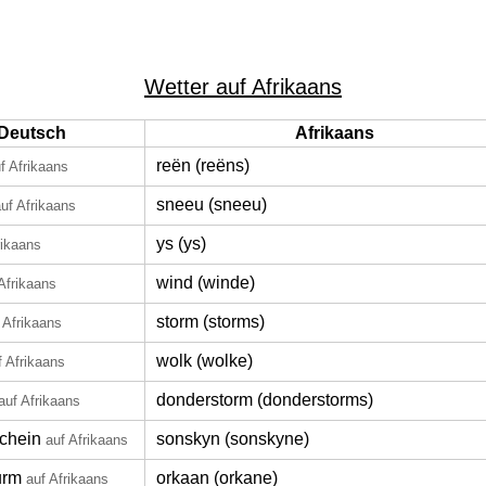
Wetter auf Afrikaans
Deutsch
Afrikaans
reën (reëns)
f Afrikaans
sneeu (sneeu)
uf Afrikaans
ys (ys)
rikaans
wind (winde)
Afrikaans
storm (storms)
 Afrikaans
wolk (wolke)
f Afrikaans
donderstorm (donderstorms)
auf Afrikaans
chein
sonskyn (sonskyne)
auf Afrikaans
urm
orkaan (orkane)
auf Afrikaans