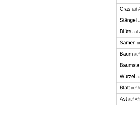
Gras
auf 
Stängel
a
Blüte
auf 
Samen
a
Baum
auf
Baumst
Wurzel
a
Blatt
auf 
Ast
auf Af