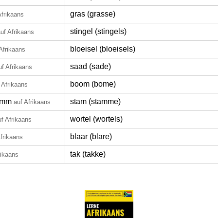
gras (grasse)
Afrikaans
stingel (stingels)
uf Afrikaans
bloeisel (bloeisels)
Afrikaans
saad (sade)
uf Afrikaans
boom (bome)
 Afrikaans
amm
stam (stamme)
auf Afrikaans
wortel (wortels)
uf Afrikaans
blaar (blare)
Afrikaans
tak (takke)
rikaans