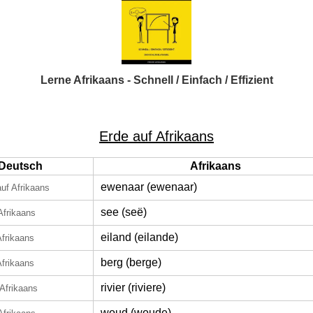
Lerne Afrikaans - Schnell / Einfach / Effizient
Erde auf Afrikaans
Deutsch
Afrikaans
ewenaar (ewenaar)
auf Afrikaans
see (seë)
Afrikaans
eiland (eilande)
Afrikaans
berg (berge)
Afrikaans
rivier (riviere)
 Afrikaans
woud (woude)