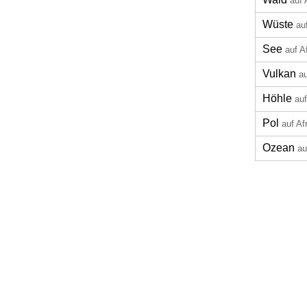
auf 
Wüste
au
See
auf A
Vulkan
au
Höhle
auf
Pol
auf Af
Ozean
au