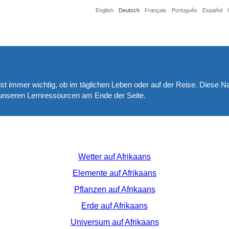
English
Deutsch
Français
Português
Español
st immer wichtig, ob im täglichen Leben oder auf der Reise. Diese N
n unseren Lernressourcen am Ende der Seite.
Wetter auf Afrikaans
Elemente auf Afrikaans
Pflanzen auf Afrikaans
Erde auf Afrikaans
Universum auf Afrikaans