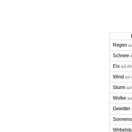
Regen
au
Schnee
a
Eis
auf Af
Wind
auf 
Sturm
auf
Wolke
au
Gewitter
Sonnens
Wirbelst