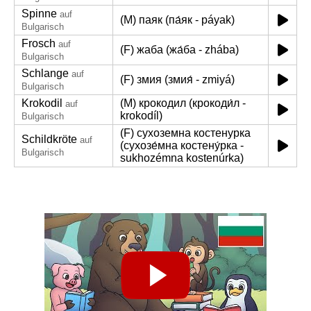
Spinne
auf
(M) паяк (па́як - páyak)
Bulgarisch
Frosch
auf
(F) жаба (жа́ба - zhába)
Bulgarisch
Schlange
auf
(F) змия (змия́ - zmiyá)
Bulgarisch
Krokodil
(M) крокодил (крокоди́л -
auf
krokodíl)
Bulgarisch
(F) сухоземна костенурка
Schildkröte
auf
(сухозе́мна костену́рка -
Bulgarisch
sukhozémna kostenúrka)