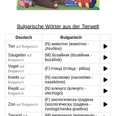
Bulgarische Wörter aus der Tierwelt
Deutsch
Bulgarisch
(N) животно (живо́тно -
Tier
auf Bulgarisch
zhivótno)
Säugetier
(M) бозайник (боза́йник -
auf
bozáĭnik)
Bulgarisch
Vogel
auf
(F) птица (пти́ца - ptítsa)
Bulgarisch
Insekt
(N) насекомо (насеко́мо -
auf
nasekómo)
Bulgarisch
Reptil
(N) влечуго (влечу́го -
auf
vlechúgo)
Bulgarisch
(F) зоологическа градина
Zoo
(зоологи́ческа гради́на -
auf Bulgarisch
zoologícheska gradína)
Tierarzt
(M) ветеринар (ветерина́р -
auf