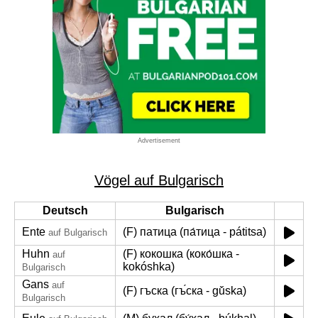
Advertisement
Vögel auf Bulgarisch
Deutsch
Bulgarisch
Ente
(F) патица (па́тица - pátitsa)
auf Bulgarisch
Huhn
(F) кокошка (коко́шка -
auf
kokóshka)
Bulgarisch
Gans
auf
(F) гъска (гъ́ска - gŭ́ska)
Bulgarisch