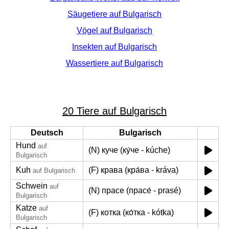
Säugetiere auf Bulgarisch
Vögel auf Bulgarisch
Insekten auf Bulgarisch
Wassertiere auf Bulgarisch
20 Tiere auf Bulgarisch
Deutsch
Bulgarisch
Hund
auf
(N) куче (ку́че - kúche)
Bulgarisch
Kuh
(F) крава (кра́ва - kráva)
auf Bulgarisch
Schwein
auf
(N) прасе (прасе́ - prasé)
Bulgarisch
Katze
auf
(F) котка (ко́тка - kótka)
Bulgarisch