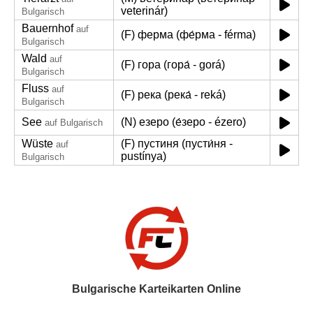
veterinár)
Bulgarisch
Bauernhof
auf
(F) ферма (фе́рма - férma)
Bulgarisch
Wald
auf
(F) гора (гора́ - gorá)
Bulgarisch
Fluss
auf
(F) река (река́ - reká)
Bulgarisch
See
(N) езеро (е́зеро - ézero)
auf Bulgarisch
Wüste
(F) пустиня (пусти́ня -
auf
pustínya)
Bulgarisch
Bulgarische Karteikarten Online