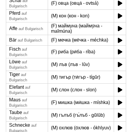
Schaf
auf
(F) овца (овца́ - ovtsá)
Bulgarisch
Pferd
auf
(M) кон (кон - kon)
Bulgarisch
(F) маймуна (майму́на -
Affe
auf Bulgarisch
maĭmúna)
Bär
(F) мечка (ме́чка - méchka)
auf Bulgarisch
Fisch
auf
(F) риба (ри́ба - ríba)
Bulgarisch
Löwe
auf
(M) лъв (лъв - lŭv)
Bulgarisch
Tiger
auf
(M) тигър (ти́гър - tígŭr)
Bulgarisch
Elefant
auf
(M) слон (слон - slon)
Bulgarisch
Maus
auf
(F) мишка (ми́шка - míshka)
Bulgarisch
Taube
auf
(M) гълъб (гъ́лъб - gŭ́lŭb)
Bulgarisch
Schnecke
auf
(M) охлюв (о́хлюв - ókhlyuv)
Bulgarisch