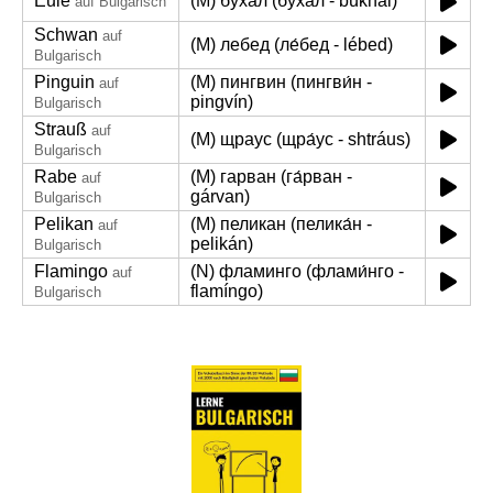
Eule
(M) бухал (бу́хал - búkhal)
auf Bulgarisch
Schwan
auf
(M) лебед (ле́бед - lébed)
Bulgarisch
Pinguin
(M) пингвин (пингви́н -
auf
pingvín)
Bulgarisch
Strauß
auf
(M) щраус (щра́ус - shtráus)
Bulgarisch
Rabe
(M) гарван (га́рван -
auf
gárvan)
Bulgarisch
Pelikan
(M) пеликан (пелика́н -
auf
pelikán)
Bulgarisch
Flamingo
(N) фламинго (флами́нго -
auf
flamíngo)
Bulgarisch