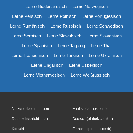
Lerne Niederländisch
Lerne Norwegisch
Lerne Persisch
Lerne Polnisch
Lerne Portugiesisch
Lerne Rumänisch
Lerne Russisch
Lerne Schwedisch
Lerne Serbisch
Lerne Slowakisch
Lerne Slowenisch
Lerne Spanisch
Lerne Tagalog
Lerne Thai
Lerne Tschechisch
Lerne Türkisch
Lerne Ukrainisch
Lerne Ungarisch
Lerne Usbekisch
Lerne Vietnamesisch
Lerne Weißrussisch
Nutzungsbedingungen
English (pinhok.com)
Datenschutzrichtlinien
Deutsch (pinhok.com/de)
Kontakt
Français (pinhok.com/fr)