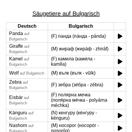
Säugetiere auf Bulgarisch
Deutsch
Bulgarisch
Panda
auf
(F) панда (па́нда - pánda)
Bulgarisch
Giraffe
auf
(M) жираф (жира́ф - zhiráf)
Bulgarisch
Kamel
(F) камила (ками́ла -
auf
kamíla)
Bulgarisch
Wolf
(M) вълк (вълк - vŭlk)
auf Bulgarisch
Zebra
auf
(F) зебра (зе́бра - zébra)
Bulgarisch
(F) полярна мечка
Eisbär
auf
(поля́рна ме́чка - polyárna
Bulgarisch
méchka)
Känguru
(N) кенгуру (ке́нгуру -
auf
kénguru)
Bulgarisch
Nashorn
(M) носорог (носоро́г -
auf
nosoróg)
Bulgarisch