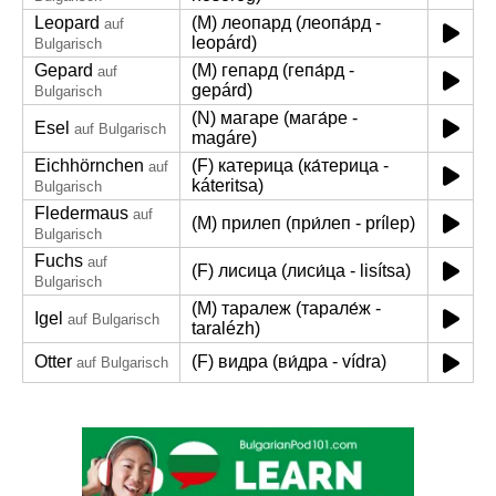
Leopard
(M) леопард (леопа́рд -
auf
leopárd)
Bulgarisch
Gepard
(M) гепард (гепа́рд -
auf
gepárd)
Bulgarisch
(N) магаре (мага́ре -
Esel
auf Bulgarisch
magáre)
Eichhörnchen
(F) катерица (ка́терица -
auf
káteritsa)
Bulgarisch
Fledermaus
auf
(M) прилеп (при́леп - prílep)
Bulgarisch
Fuchs
auf
(F) лисица (лиси́ца - lisítsa)
Bulgarisch
(M) таралеж (тарале́ж -
Igel
auf Bulgarisch
taralézh)
Otter
(F) видра (ви́дра - vídra)
auf Bulgarisch