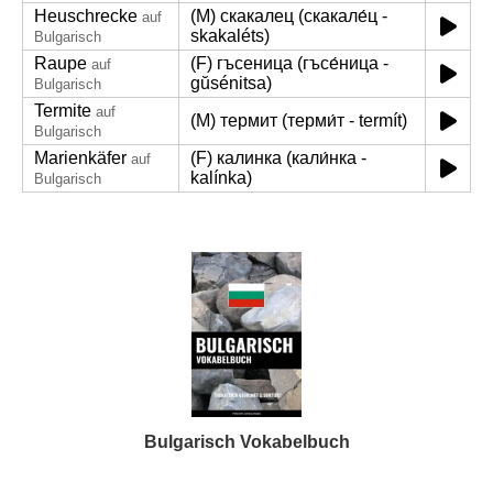
Heuschrecke
(M) скакалец (скакале́ц -
auf
skakaléts)
Bulgarisch
Raupe
(F) гъсеница (гъсе́ница -
auf
gŭsénitsa)
Bulgarisch
Termite
auf
(M) термит (терми́т - termít)
Bulgarisch
Marienkäfer
(F) калинка (кали́нка -
auf
kalínka)
Bulgarisch
Bulgarisch Vokabelbuch