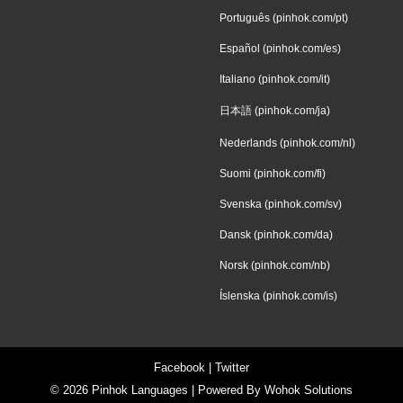
Português (pinhok.com/pt)
Español (pinhok.com/es)
Italiano (pinhok.com/it)
日本語 (pinhok.com/ja)
Nederlands (pinhok.com/nl)
Suomi (pinhok.com/fi)
Svenska (pinhok.com/sv)
Dansk (pinhok.com/da)
Norsk (pinhok.com/nb)
Íslenska (pinhok.com/is)
Facebook
|
Twitter
© 2026
Pinhok Languages
| Powered By
Wohok Solutions