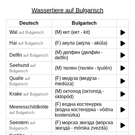
Wassertiere auf Bulgarisch
Deutsch
Bulgarisch
Wal
(M) кит (кит - kit)
auf Bulgarisch
Hai
(F) акула (аку́ла - akúla)
auf Bulgarisch
(M) делфин (делфи́н -
Delfin
auf Bulgarisch
delfín)
Seehund
auf
(M) тюлен (тюле́н - tyulén)
Bulgarisch
Qualle
(F) медуза (меду́за -
auf
medúza)
Bulgarisch
(M) октопод (октопо́д -
Krake
auf Bulgarisch
oktopód)
(F) водна костенурка
Meeresschildkröte
(во́дна костену́рка - vódna
auf Bulgarisch
kostenúrka)
Seestern
(F) морска звезда (мо́рска
auf
звезда́ - mórska zvezdá)
Bulgarisch