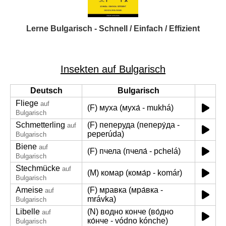
Lerne Bulgarisch - Schnell / Einfach / Effizient
Insekten auf Bulgarisch
Deutsch
Bulgarisch
Fliege
auf
(F) муха (муха́ - mukhá)
Bulgarisch
Schmetterling
(F) пеперуда (пеперу́да -
auf
peperúda)
Bulgarisch
Biene
auf
(F) пчела (пчела́ - pchelá)
Bulgarisch
Stechmücke
auf
(M) комар (кома́р - komár)
Bulgarisch
Ameise
(F) мравка (мра́вка -
auf
mrávka)
Bulgarisch
Libelle
(N) водно конче (во́дно
auf
ко́нче - vódno kónche)
Bulgarisch