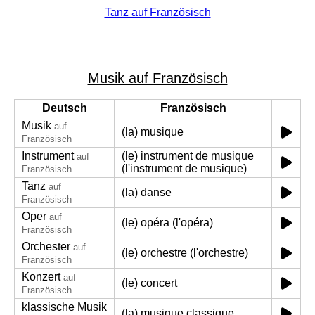
Tanz auf Französisch
Musik auf Französisch
Deutsch
Französisch
Musik
auf
(la) musique
Französisch
Instrument
(le) instrument de musique
auf
(l'instrument de musique)
Französisch
Tanz
auf
(la) danse
Französisch
Oper
auf
(le) opéra (l'opéra)
Französisch
Orchester
auf
(le) orchestre (l'orchestre)
Französisch
Konzert
auf
(le) concert
Französisch
klassische Musik
(la) musique classique