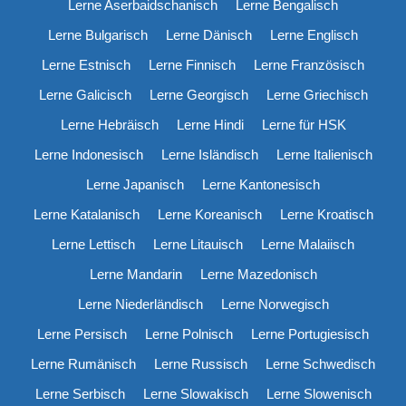
Lerne Aserbaidschanisch
Lerne Bengalisch
Lerne Bulgarisch
Lerne Dänisch
Lerne Englisch
Lerne Estnisch
Lerne Finnisch
Lerne Französisch
Lerne Galicisch
Lerne Georgisch
Lerne Griechisch
Lerne Hebräisch
Lerne Hindi
Lerne für HSK
Lerne Indonesisch
Lerne Isländisch
Lerne Italienisch
Lerne Japanisch
Lerne Kantonesisch
Lerne Katalanisch
Lerne Koreanisch
Lerne Kroatisch
Lerne Lettisch
Lerne Litauisch
Lerne Malaiisch
Lerne Mandarin
Lerne Mazedonisch
Lerne Niederländisch
Lerne Norwegisch
Lerne Persisch
Lerne Polnisch
Lerne Portugiesisch
Lerne Rumänisch
Lerne Russisch
Lerne Schwedisch
Lerne Serbisch
Lerne Slowakisch
Lerne Slowenisch