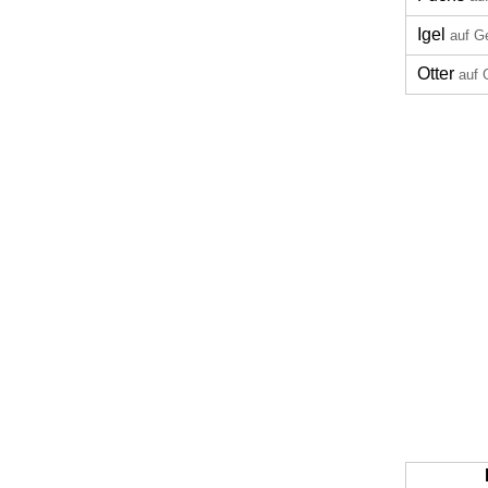
Igel
auf G
Otter
auf 