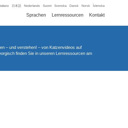
Italiano
日本語
Nederlands
Suomi
Svenska
Dansk
Norsk
Íslenska
Sprachen
Lernressourcen
Kontakt
en – und verstehen! – von Katzenvideos auf
eorgisch finden Sie in unseren Lernressourcen am