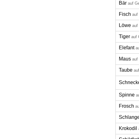
Bär
auf G
Fisch
auf
Löwe
auf
Tiger
auf 
Elefant
a
Maus
auf
Taube
au
Schneck
Spinne
a
Frosch
a
Schlang
Krokodil