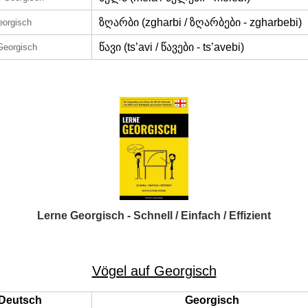
ზღარბი (zgharbi / ზღარბები - zgharbebi)
eorgisch
წავი (ts’avi / წავები - ts’avebi)
Georgisch
Lerne Georgisch - Schnell / Einfach / Effizient
Vögel auf Georgisch
Deutsch
Georgisch