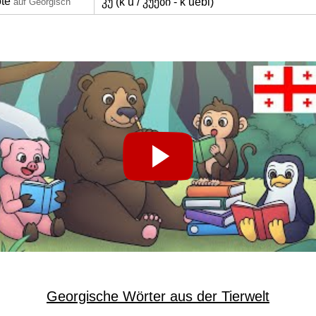
öte
კუ (k’u / კუები - k’uebi)
auf Georgisch
Georgische Wörter aus der Tierwelt