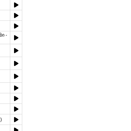
ბი -
)