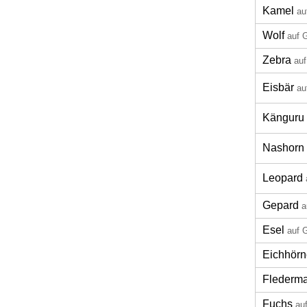
Kamel
au
Wolf
auf 
Zebra
auf
Eisbär
au
Känguru
Nashorn
Leopard
Gepard
a
Esel
auf 
Eichhör
Flederm
Fuchs
au