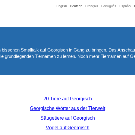
English
Deutsch
Français
Português
Español
n bisschen Smalltalk auf Georgisch in Gang zu bringen. Das Anschau
 alle grundlegenden Tiernamen zu lernen. Noch mehr Tiernamen auf G
20 Tiere auf Georgisch
Georgische Wörter aus der Tierwelt
Säugetiere auf Georgisch
Vögel auf Georgisch