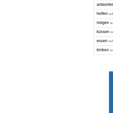
antworte
helfen
au
mögen
a
küssen
a
essen
au
trinken
au