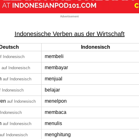
Advertisement
Indonesische Verben aus der Wirtschaft
Deutsch
Indonesisch
membeli
f Indonesisch
n
membayar
auf Indonesisch
n
menjual
auf Indonesisch
belajar
f Indonesisch
ren
menelpon
auf Indonesisch
membaca
 Indonesisch
n
menulis
auf Indonesisch
menghitung
auf Indonesisch