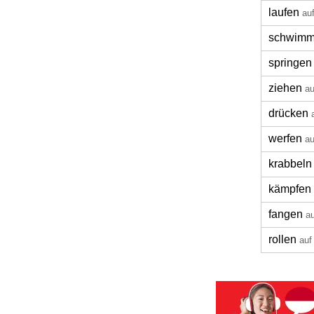
laufen
au
schwim
springen
ziehen
au
drücken
werfen
au
krabbeln
kämpfen
fangen
a
rollen
auf