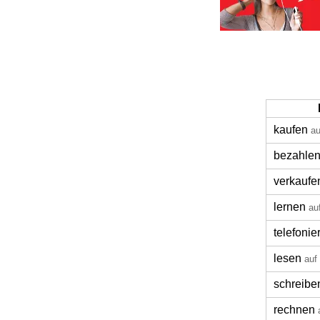
kaufen
au
bezahle
verkaufe
lernen
au
telefonie
lesen
auf
schreibe
rechnen