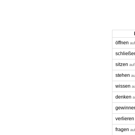
öffnen
au
schließe
sitzen
auf
stehen
au
wissen
a
denken
a
gewinne
verlieren
fragen
au