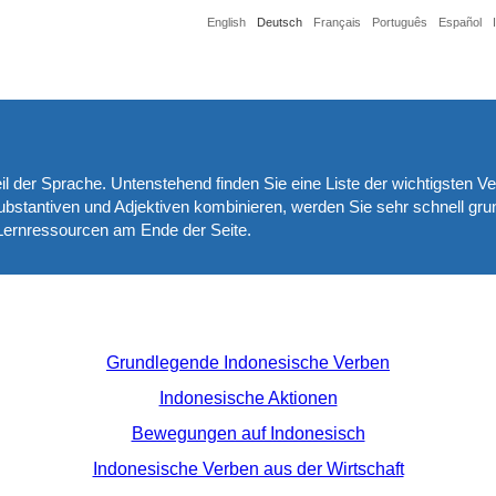
English
Deutsch
Français
Português
Español
l der Sprache. Untenstehend finden Sie eine Liste der wichtigsten Ve
bstantiven und Adjektiven kombinieren, werden Sie sehr schnell gr
 Lernressourcen am Ende der Seite.
Grundlegende Indonesische Verben
Indonesische Aktionen
Bewegungen auf Indonesisch
Indonesische Verben aus der Wirtschaft