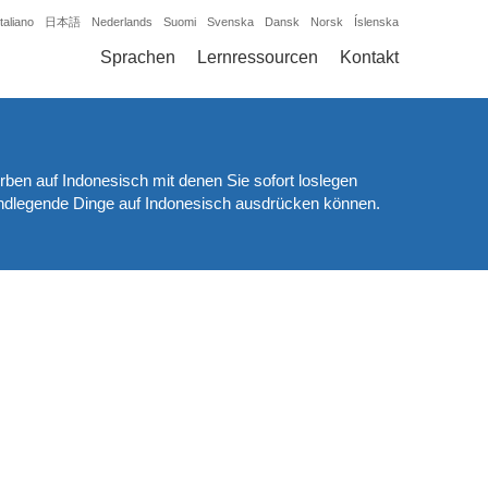
Italiano
日本語
Nederlands
Suomi
Svenska
Dansk
Norsk
Íslenska
Sprachen
Lernressourcen
Kontakt
rben auf Indonesisch mit denen Sie sofort loslegen
undlegende Dinge auf Indonesisch ausdrücken können.