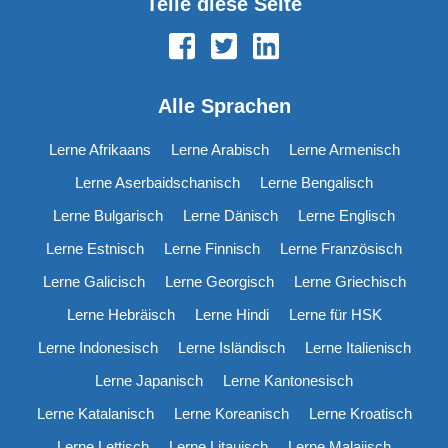
Teile diese Seite
Alle Sprachen
Lerne Afrikaans
Lerne Arabisch
Lerne Armenisch
Lerne Aserbaidschanisch
Lerne Bengalisch
Lerne Bulgarisch
Lerne Dänisch
Lerne Englisch
Lerne Estnisch
Lerne Finnisch
Lerne Französisch
Lerne Galicisch
Lerne Georgisch
Lerne Griechisch
Lerne Hebräisch
Lerne Hindi
Lerne für HSK
Lerne Indonesisch
Lerne Isländisch
Lerne Italienisch
Lerne Japanisch
Lerne Kantonesisch
Lerne Katalanisch
Lerne Koreanisch
Lerne Kroatisch
Lerne Lettisch
Lerne Litauisch
Lerne Malaiisch