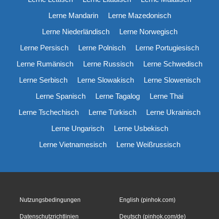
Lerne Mandarin
Lerne Mazedonisch
Lerne Niederländisch
Lerne Norwegisch
Lerne Persisch
Lerne Polnisch
Lerne Portugiesisch
Lerne Rumänisch
Lerne Russisch
Lerne Schwedisch
Lerne Serbisch
Lerne Slowakisch
Lerne Slowenisch
Lerne Spanisch
Lerne Tagalog
Lerne Thai
Lerne Tschechisch
Lerne Türkisch
Lerne Ukrainisch
Lerne Ungarisch
Lerne Usbekisch
Lerne Vietnamesisch
Lerne Weißrussisch
Nutzungsbedingungen
English (pinhok.com)
Datenschutzrichtlinien
Deutsch (pinhok.com/de)