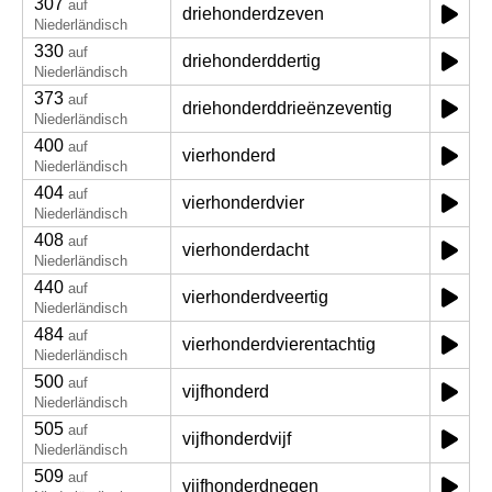
307
auf
driehonderdzeven
Niederländisch
330
auf
driehonderddertig
Niederländisch
373
auf
driehonderddrieënzeventig
Niederländisch
400
auf
vierhonderd
Niederländisch
404
auf
vierhonderdvier
Niederländisch
408
auf
vierhonderdacht
Niederländisch
440
auf
vierhonderdveertig
Niederländisch
484
auf
vierhonderdvierentachtig
Niederländisch
500
auf
vijfhonderd
Niederländisch
505
auf
vijfhonderdvijf
Niederländisch
509
auf
vijfhonderdnegen