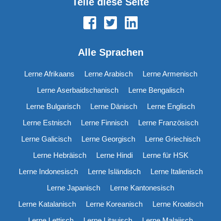
Teile diese Seite
Alle Sprachen
Lerne Afrikaans
Lerne Arabisch
Lerne Armenisch
Lerne Aserbaidschanisch
Lerne Bengalisch
Lerne Bulgarisch
Lerne Dänisch
Lerne Englisch
Lerne Estnisch
Lerne Finnisch
Lerne Französisch
Lerne Galicisch
Lerne Georgisch
Lerne Griechisch
Lerne Hebräisch
Lerne Hindi
Lerne für HSK
Lerne Indonesisch
Lerne Isländisch
Lerne Italienisch
Lerne Japanisch
Lerne Kantonesisch
Lerne Katalanisch
Lerne Koreanisch
Lerne Kroatisch
Lerne Lettisch
Lerne Litauisch
Lerne Malaiisch