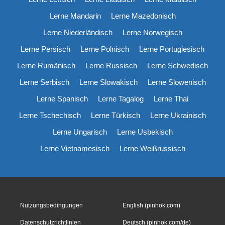
Lerne Mandarin
Lerne Mazedonisch
Lerne Niederländisch
Lerne Norwegisch
Lerne Persisch
Lerne Polnisch
Lerne Portugiesisch
Lerne Rumänisch
Lerne Russisch
Lerne Schwedisch
Lerne Serbisch
Lerne Slowakisch
Lerne Slowenisch
Lerne Spanisch
Lerne Tagalog
Lerne Thai
Lerne Tschechisch
Lerne Türkisch
Lerne Ukrainisch
Lerne Ungarisch
Lerne Usbekisch
Lerne Vietnamesisch
Lerne Weißrussisch
Nutzungsbedingungen
English (pinhok.com)
Datenschutzrichtlinien
Deutsch (pinhok.com/de)