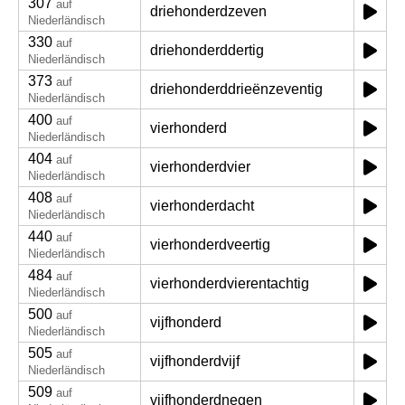
307
auf
driehonderdzeven
Niederländisch
330
auf
driehonderddertig
Niederländisch
373
auf
driehonderddrieënzeventig
Niederländisch
400
auf
vierhonderd
Niederländisch
404
auf
vierhonderdvier
Niederländisch
408
auf
vierhonderdacht
Niederländisch
440
auf
vierhonderdveertig
Niederländisch
484
auf
vierhonderdvierentachtig
Niederländisch
500
auf
vijfhonderd
Niederländisch
505
auf
vijfhonderdvijf
Niederländisch
509
auf
vijfhonderdnegen