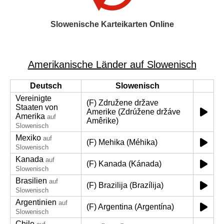
Slowenische Karteikarten Online
Amerikanische Länder auf Slowenisch
Deutsch
Slowenisch
Vereinigte
(F) Združene države
Staaten von
Amerike (Zdrúžene držáve
Amerika
auf
Amêrike)
Slowenisch
Mexiko
auf
(F) Mehika (Méhika)
Slowenisch
Kanada
auf
(F) Kanada (Kánada)
Slowenisch
Brasilien
auf
(F) Brazilija (Brazílija)
Slowenisch
Argentinien
auf
(F) Argentina (Argentína)
Slowenisch
Chile