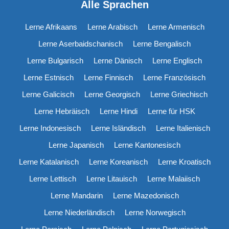
Alle Sprachen
Lerne Afrikaans
Lerne Arabisch
Lerne Armenisch
Lerne Aserbaidschanisch
Lerne Bengalisch
Lerne Bulgarisch
Lerne Dänisch
Lerne Englisch
Lerne Estnisch
Lerne Finnisch
Lerne Französisch
Lerne Galicisch
Lerne Georgisch
Lerne Griechisch
Lerne Hebräisch
Lerne Hindi
Lerne für HSK
Lerne Indonesisch
Lerne Isländisch
Lerne Italienisch
Lerne Japanisch
Lerne Kantonesisch
Lerne Katalanisch
Lerne Koreanisch
Lerne Kroatisch
Lerne Lettisch
Lerne Litauisch
Lerne Malaiisch
Lerne Mandarin
Lerne Mazedonisch
Lerne Niederländisch
Lerne Norwegisch