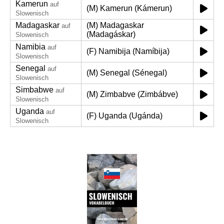
Kamerun
auf
(M) Kamerun (Kámerun)
Slowenisch
Madagaskar
(M) Madagaskar
auf
(Madagáskar)
Slowenisch
Namibia
auf
(F) Namibija (Namíbija)
Slowenisch
Senegal
auf
(M) Senegal (Sénegal)
Slowenisch
Simbabwe
auf
(M) Zimbabve (Zimbábve)
Slowenisch
Uganda
auf
(F) Uganda (Ugánda)
Slowenisch