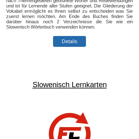
nach Themengebieten geordnete Wörter und Redewendungen
und ist für Lernende aller Stufen geeignet. Die Gliederung der
Vokabel ermöglicht es Ihnen selbst zu entscheiden was Sie
zuerst lernen möchten. Am Ende des Buches finden Sie
darüber hinaus noch 2 Verzeichnisse die Sie wie ein
Slowenisch Wörterbuch verwenden können.
Details
Slowenisch Lernkarten