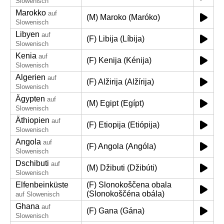
Slowenisch
Marokko
auf
(M) Maroko (Maróko)
Slowenisch
Libyen
auf
(F) Libija (Líbija)
Slowenisch
Kenia
auf
(F) Kenija (Kénija)
Slowenisch
Algerien
auf
(F) Alžirija (Alžírija)
Slowenisch
Ägypten
auf
(M) Egipt (Egípt)
Slowenisch
Äthiopien
auf
(F) Etiopija (Etiópija)
Slowenisch
Angola
auf
(F) Angola (Angóla)
Slowenisch
Dschibuti
auf
(M) Džibuti (Džibúti)
Slowenisch
Elfenbeinküste
(F) Slonokoščena obala
(Slonokoščéna obála)
auf Slowenisch
Ghana
auf
(F) Gana (Gána)
Slowenisch