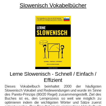
Slowenisch Vokabelbücher
Lerne Slowenisch - Schnell / Einfach /
Effizient
Dieses Vokabelbuch beinhaltet 2000 der häufigsten
Slowenisch Vokabel und Redewendungen und wurde im Sinne
des Pareto-Prinzips (80/20 Regel) zusammengestellt. Ziel des
Buches ist es, den Lernprozess so weit wie möglich zu
optimieren indem die wichtigsten Wörter und Sätze zuerst