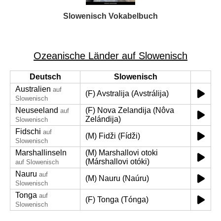
Slowenisch Vokabelbuch
Ozeanische Länder auf Slowenisch
Deutsch
Slowenisch
Australien
auf
(F) Avstralija (Avstrálija)
Slowenisch
Neuseeland
(F) Nova Zelandija (Nôva
auf
Zelándija)
Slowenisch
Fidschi
auf
(M) Fidži (Fídži)
Slowenisch
Marshallinseln
(M) Marshallovi otoki
(Márshallovi otóki)
auf Slowenisch
Nauru
auf
(M) Nauru (Naúru)
Slowenisch
Tonga
auf
(F) Tonga (Tónga)
Slowenisch