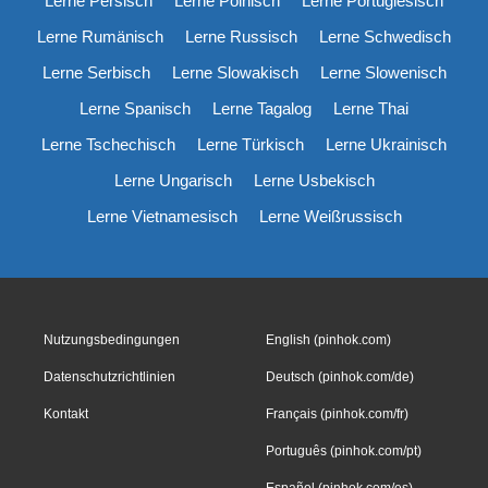
Lerne Persisch
Lerne Polnisch
Lerne Portugiesisch
Lerne Rumänisch
Lerne Russisch
Lerne Schwedisch
Lerne Serbisch
Lerne Slowakisch
Lerne Slowenisch
Lerne Spanisch
Lerne Tagalog
Lerne Thai
Lerne Tschechisch
Lerne Türkisch
Lerne Ukrainisch
Lerne Ungarisch
Lerne Usbekisch
Lerne Vietnamesisch
Lerne Weißrussisch
Nutzungsbedingungen
English (pinhok.com)
Datenschutzrichtlinien
Deutsch (pinhok.com/de)
Kontakt
Français (pinhok.com/fr)
Português (pinhok.com/pt)
Español (pinhok.com/es)