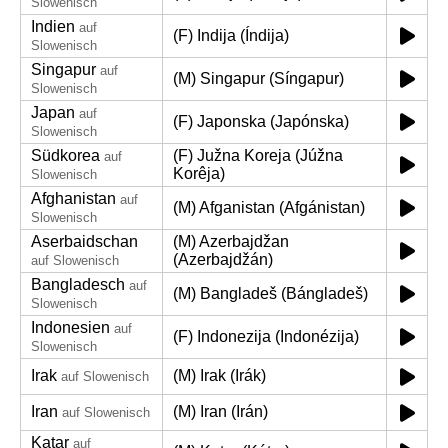
Slowenisch
Indien
auf
(F) Indija (Índija)
Slowenisch
Singapur
auf
(M) Singapur (Síngapur)
Slowenisch
Japan
auf
(F) Japonska (Japónska)
Slowenisch
Südkorea
(F) Južna Koreja (Júžna
auf
Korêja)
Slowenisch
Afghanistan
auf
(M) Afganistan (Afgánistan)
Slowenisch
Aserbaidschan
(M) Azerbajdžan
(Azerbajdžán)
auf Slowenisch
Bangladesch
auf
(M) Bangladeš (Bángladeš)
Slowenisch
Indonesien
auf
(F) Indonezija (Indonézija)
Slowenisch
Irak
(M) Irak (Irák)
auf Slowenisch
Iran
(M) Iran (Irán)
auf Slowenisch
Katar
auf