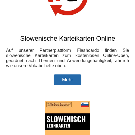
Slowenische Karteikarten Online
Auf unserer Partnerplattform Flashcardo finden Sie
slowenische Karteikarten zum kostenlosen Online-Üben,
geordnet nach Themen und Anwendungshäufigkeit, ähnlich
wie unsere Vokabelhefte oben.
Mehr