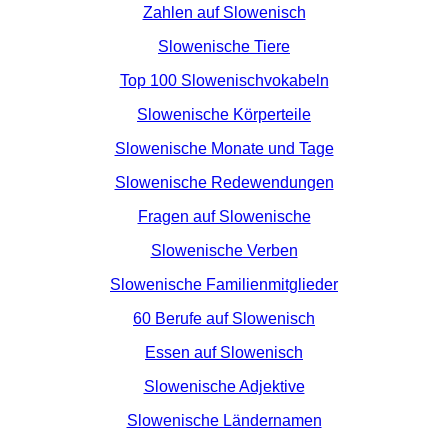
Zahlen auf Slowenisch
Slowenische Tiere
Top 100 Slowenischvokabeln
Slowenische Körperteile
Slowenische Monate und Tage
Slowenische Redewendungen
Fragen auf Slowenische
Slowenische Verben
Slowenische Familienmitglieder
60 Berufe auf Slowenisch
Essen auf Slowenisch
Slowenische Adjektive
Slowenische Ländernamen