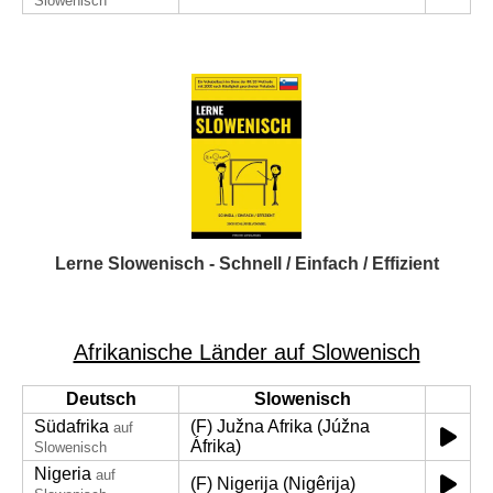
Slowenisch
Lerne Slowenisch - Schnell / Einfach / Effizient
Afrikanische Länder auf Slowenisch
Deutsch
Slowenisch
Südafrika
(F) Južna Afrika (Júžna
auf
Áfrika)
Slowenisch
Nigeria
auf
(F) Nigerija (Nigêrija)